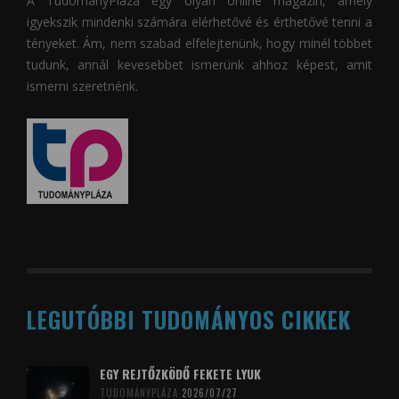
A
TudományPláza
egy olyan online magazin, amely
igyekszik mindenki számára elérhetővé és érthetővé tenni a
tényeket. Ám, nem szabad elfelejtenünk, hogy minél többet
tudunk, annál kevesebbet ismerünk ahhoz képest, amit
ismerni szeretnénk.
LEGUTÓBBI TUDOMÁNYOS CIKKEK
EGY REJTŐZKÖDŐ FEKETE LYUK
TUDOMÁNYPLÁZA
2026/07/27