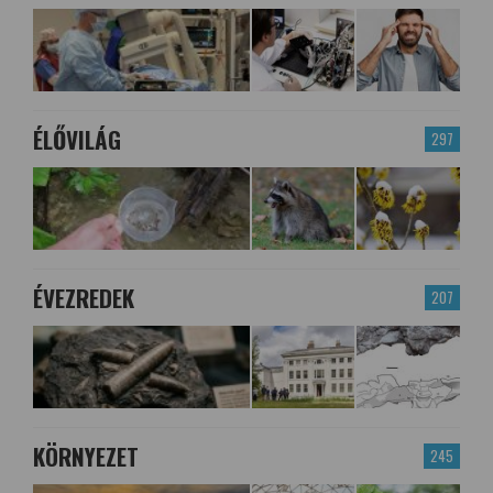
ÉLŐVILÁG
297
ÉVEZREDEK
207
KÖRNYEZET
245