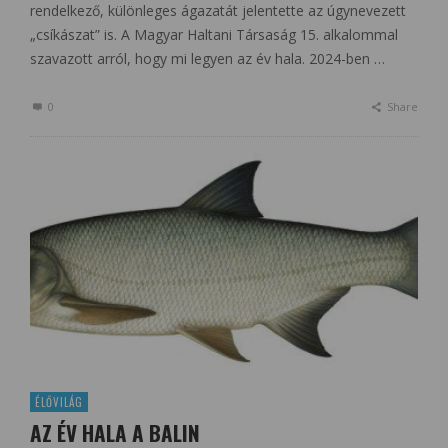
rendelkező, különleges ágazatát jelentette az úgynevezett
„csíkászat” is. A Magyar Haltani Társaság 15. alkalommal
szavazott arról, hogy mi legyen az év hala. 2024-ben …
0
Share
ÉLŐVILÁG
AZ ÉV HALA A BALIN