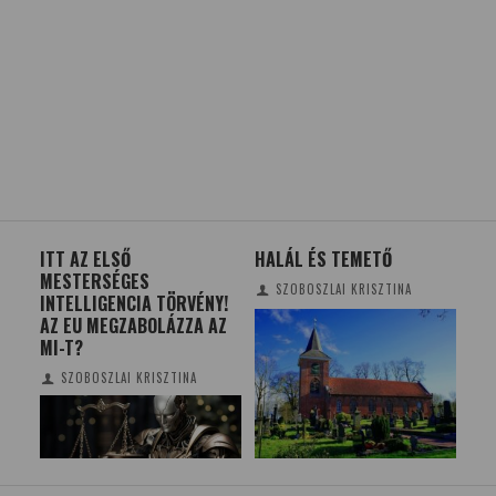
ITT AZ ELSŐ
HALÁL ÉS TEMETŐ
A F
MESTERSÉGES
HE
SZOBOSZLAI KRISZTINA
INTELLIGENCIA TÖRVÉNY!
MA
AZ EU MEGZABOLÁZZA AZ
MI-T?
SZOBOSZLAI KRISZTINA