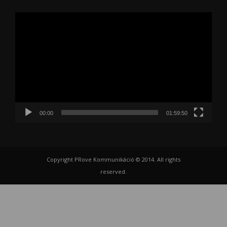
Videólejátszó
00:00
01:59:50
Copyright PRove Kommunikáció © 2014. All rights
reserved.