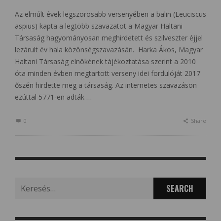
Az elmúlt évek legszorosabb versenyében a balin (Leuciscus
aspius) kapta a legtöbb szavazatot a Magyar Haltani
Társaság hagyományosan meghirdetett és szilveszter éjjel
lezárult év hala közönségszavazásán. Harka Ákos, Magyar
Haltani Társaság elnökének tájékoztatása szerint a 2010
óta minden évben megtartott verseny idei fordulóját 2017
őszén hirdette meg a társaság. Az internetes szavazáson
ezúttal 5771-en adták …
0
Share
Search
for: