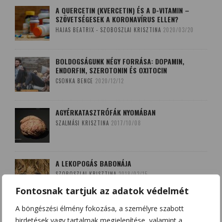
A QUERCETIN (KVERCETIN) ÉS A D-VITAMIN –
SZÖVETSÉGESEK A KORONAVÍRUS ELLEN?
HAJAS BEATRIX - SZOBOSZLAI KRISZTINA
2020/03/20
BOLDOGSÁGUNK NÉGY FORRÁSA: DOPAMIN,
ENDORFIN, SZEROTONIN ÉS OXITOCIN
CSONKA BENCE
2020/12/12
AGYÉRKATASZTRÓFÁK NYOMÁBAN
SZALMÁSI KRISZTINA
2017/10/08
A LEKOPOGÁS BABONÁJA
SZOBOSZLAI KRISZTINA
2018/03/15
Fontosnak tartjuk az adatok védelmét
A böngészési élmény fokozása, a személyre szabott
hirdetések vagy tartalmak megjelenítése, valamint a