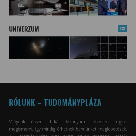
UNIVERZUM
138
RÓLUNK – TUDOMÁNYPLÁZA
Világunk összes titkát bizonyára sohasem fogjuk
megismerni, így mindig érhetnek bennünket meglepetések.