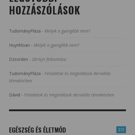
HOZZÁSZÓLÁSOK
TudományPláza
-
Melyik a gyengébb nem?
Huynhloan
-
Melyik a gyengébb nem?
Dzsorden
-
Zárójel felbontása
TudományPláza
-
Feladatok és megoldások deriválás
témakörben
Dávid
-
Feladatok és megoldások deriválás témakörben
EGÉSZSÉG ÉS ÉLETMÓD
373