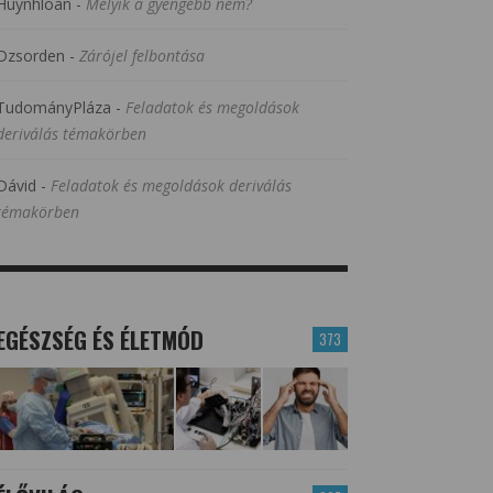
Huynhloan
-
Melyik a gyengébb nem?
Dzsorden
-
Zárójel felbontása
TudományPláza
-
Feladatok és megoldások
deriválás témakörben
Dávid
-
Feladatok és megoldások deriválás
témakörben
EGÉSZSÉG ÉS ÉLETMÓD
373