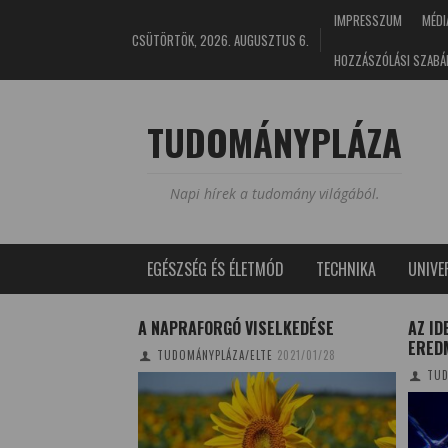
IMPRESSZUM
MÉDI
CSÜTÖRTÖK, 2026. AUGUSZTUS 6.
HOZZÁSZÓLÁSI SZABÁ
TUDOMÁNYPLÁZA
Napi hírek a tudomány világából.
EGÉSZSÉG ÉS ÉLETMÓD
TECHNIKA
UNIV
GYÍTHATÓVÁ VÁLIK
A NAPRAFORGÓ VISELKEDÉSE
AZ ID
ERED
TUDOMÁNYPLÁZA/ELTE
2021/01/28
I
2015/05/16
TUD