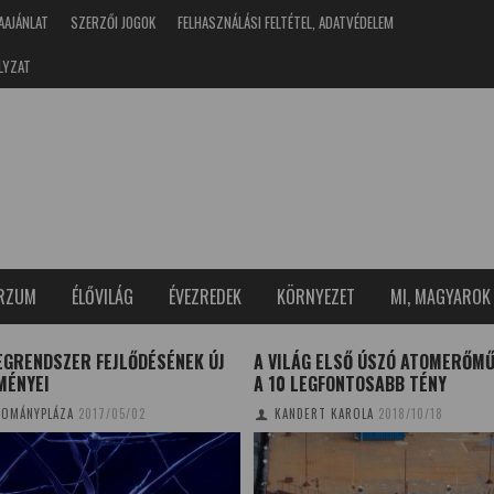
AAJÁNLAT
SZERZŐI JOGOK
FELHASZNÁLÁSI FELTÉTEL, ADATVÉDELEM
LYZAT
ERZUM
ÉLŐVILÁG
ÉVEZREDEK
KÖRNYEZET
MI, MAGYAROK
EGRENDSZER FEJLŐDÉSÉNEK ÚJ
A VILÁG ELSŐ ÚSZÓ ATOMERŐMŰ
MÉNYEI
A 10 LEGFONTOSABB TÉNY
OMÁNYPLÁZA
2017/05/02
KANDERT KAROLA
2018/10/18