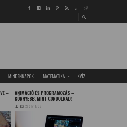
MINDENNAPOK
MATEMATIKA
KVÍZ
VE –
ANIMÁCIÓ ÉS PROGRAMOZÁS –
CSILLAGVIZSGÁLÓT
KÖNNYEBB, MINT GONDOLNÁD!
ERDÉSZETI ÉS FAIP
(X)
2021/11/08
TUDOMÁNYPLÁZA
20