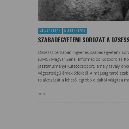
MI MAGYAROK
MINDENNAPOK
SZABADEGYETEMI SOROZAT A DZSES
Dzsessz témában ingyenes szabadegyetemi soroz
(BMC) Magyar Zenei Információs Központ és Kön
Jazztanulmányi Kutatócsoport, amely tavaly önk
végzettségű érdeklődőkből. A májusig tartó sza
találkozását a lehető legtöbb oldalról világítsa m
0