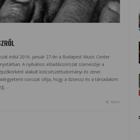
SZRŐL
at indul 2016. január 27-én a Budapest Music Center
yvtárban. A nyilvános előadássorozat szervezője a
épzőkörként alakult bölcsészettudományi és zenei
badegyetemi sorozat célja, hogy a dzsessz és a társadalom
eg. …
Share