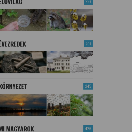
ÉLŐVILÁG
297
ÉVEZREDEK
207
KÖRNYEZET
245
MI MAGYAROK
426