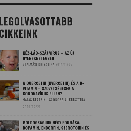
LEGOLVASOTTABB
CIKKEINK
KÉZ-LÁB-SZÁJ VÍRUS – AZ ÚJ
GYEREKBETEGSÉG
SZALMÁSI KRISZTINA
2014/11/05
A QUERCETIN (KVERCETIN) ÉS A D-
VITAMIN – SZÖVETSÉGESEK A
KORONAVÍRUS ELLEN?
HAJAS BEATRIX - SZOBOSZLAI KRISZTINA
2020/03/20
BOLDOGSÁGUNK NÉGY FORRÁSA:
DOPAMIN, ENDORFIN, SZEROTONIN ÉS