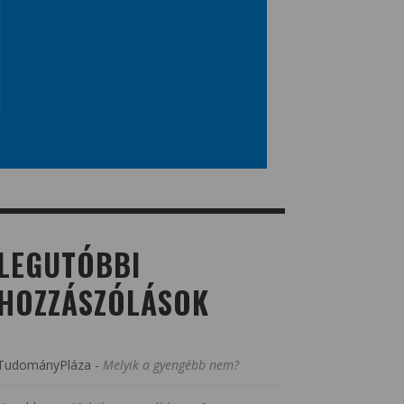
LEGUTÓBBI
HOZZÁSZÓLÁSOK
TudományPláza
-
Melyik a gyengébb nem?