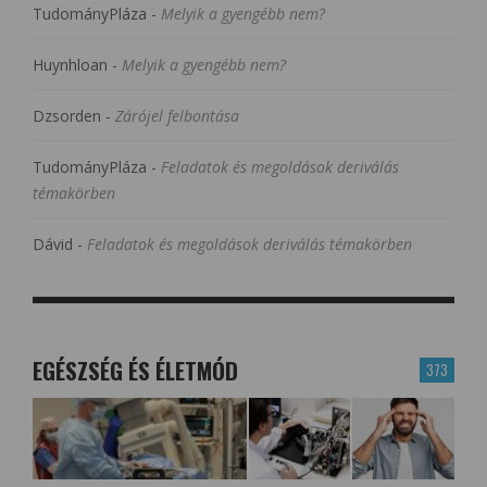
TudományPláza
-
Melyik a gyengébb nem?
Huynhloan
-
Melyik a gyengébb nem?
Dzsorden
-
Zárójel felbontása
TudományPláza
-
Feladatok és megoldások deriválás
témakörben
Dávid
-
Feladatok és megoldások deriválás témakörben
EGÉSZSÉG ÉS ÉLETMÓD
373