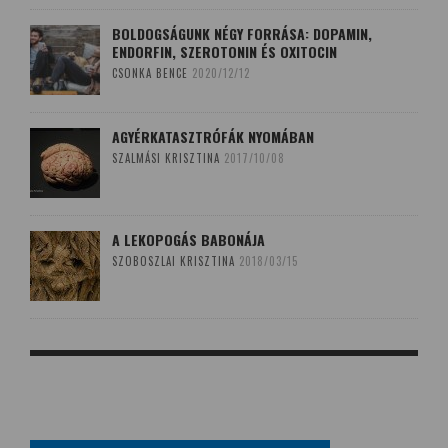
BOLDOGSÁGUNK NÉGY FORRÁSA: DOPAMIN,
ENDORFIN, SZEROTONIN ÉS OXITOCIN
CSONKA BENCE
2020/12/12
AGYÉRKATASZTRÓFÁK NYOMÁBAN
SZALMÁSI KRISZTINA
2017/10/08
A LEKOPOGÁS BABONÁJA
SZOBOSZLAI KRISZTINA
2018/03/15