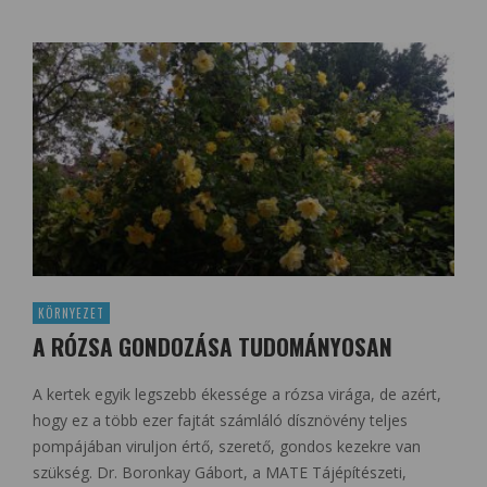
KÖRNYEZET
A RÓZSA GONDOZÁSA TUDOMÁNYOSAN
A kertek egyik legszebb ékessége a rózsa virága, de azért,
hogy ez a több ezer fajtát számláló dísznövény teljes
pompájában viruljon értő, szerető, gondos kezekre van
szükség. Dr. Boronkay Gábort, a MATE Tájépítészeti,