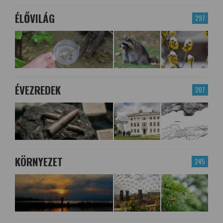
ÉLŐVILÁG
297
ÉVEZREDEK
207
KÖRNYEZET
245