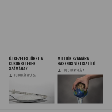
ÚJ KEZELÉS JÖHET A
MILLIÓK SZÁMÁRA
A D
ÉSI
CUKORBETEGEK
HASZNOS VÍZTISZTÍTÓ
TA
SZÁMÁRA?
TÁ
TUDOMÁNYPLÁZA
TUDOMÁNYPLÁZA