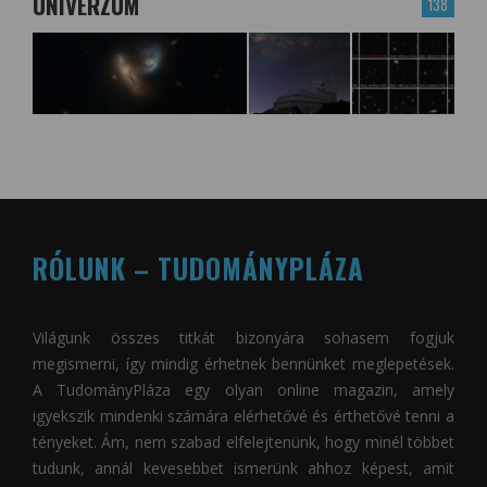
UNIVERZUM
138
RÓLUNK – TUDOMÁNYPLÁZA
Világunk összes titkát bizonyára sohasem fogjuk
megismerni, így mindig érhetnek bennünket meglepetések.
A
TudományPláza
egy olyan online magazin, amely
igyekszik mindenki számára elérhetővé és érthetővé tenni a
tényeket. Ám, nem szabad elfelejtenünk, hogy minél többet
tudunk, annál kevesebbet ismerünk ahhoz képest, amit