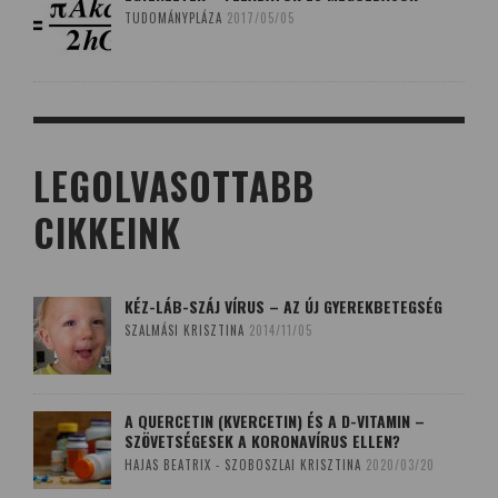
TUDOMÁNYPLÁZA
2017/05/05
LEGOLVASOTTABB
CIKKEINK
KÉZ-LÁB-SZÁJ VÍRUS – AZ ÚJ GYEREKBETEGSÉG
SZALMÁSI KRISZTINA
2014/11/05
A QUERCETIN (KVERCETIN) ÉS A D-VITAMIN –
SZÖVETSÉGESEK A KORONAVÍRUS ELLEN?
HAJAS BEATRIX - SZOBOSZLAI KRISZTINA
2020/03/20