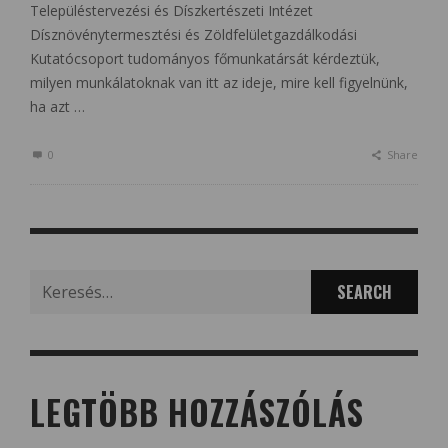
Településtervezési és Díszkertészeti Intézet
Dísznövénytermesztési és Zöldfelületgazdálkodási
Kutatócsoport tudományos főmunkatársát kérdeztük,
milyen munkálatoknak van itt az ideje, mire kell figyelnünk,
ha azt …
0
Share
Search
for:
LEGTÖBB HOZZÁSZÓLÁS