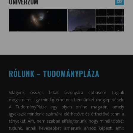
UNIVERZUM
138
RÓLUNK – TUDOMÁNYPLÁZA
Világunk összes titkát bizonyára sohasem fogjuk
megismerni, így mindig érhetnek bennünket meglepetések.
A
TudományPláza
egy olyan online magazin, amely
igyekszik mindenki számára elérhetővé és érthetővé tenni a
tényeket. Ám, nem szabad elfelejtenünk, hogy minél többet
tudunk, annál kevesebbet ismerünk ahhoz képest, amit