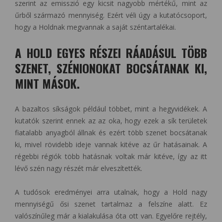
szerint az emisszió egy kicsit nagyobb mértékű, mint az
űrből származó mennyiség. Ezért véli úgy a kutatócsoport,
hogy a Holdnak megvannak a saját széntartalékai.
A HOLD EGYES RÉSZEI RÁADÁSUL TÖBB
SZENET, SZÉNIONOKAT BOCSÁTANAK KI,
MINT MÁSOK.
A bazaltos síkságok például többet, mint a hegyvidékek. A
kutatók szerint ennek az az oka, hogy ezek a sík területek
fiatalabb anyagból állnak és ezért több szenet bocsátanak
ki, mivel rövidebb ideje vannak kitéve az űr hatásainak. A
régebbi régiók több hatásnak voltak már kitéve, így az itt
lévő szén nagy részét már elveszítették.
A tudósok eredményei arra utalnak, hogy a Hold nagy
mennyiségű ősi szenet tartalmaz a felszíne alatt. Ez
valószínűleg már a kialakulása óta ott van. Egyelőre rejtély,