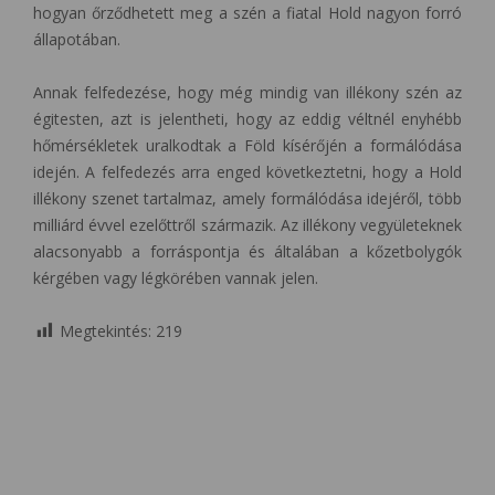
hogyan őrződhetett meg a szén a fiatal Hold nagyon forró
állapotában.
Annak felfedezése, hogy még mindig van illékony szén az
égitesten, azt is jelentheti, hogy az eddig véltnél enyhébb
hőmérsékletek uralkodtak a Föld kísérőjén a formálódása
idején. A felfedezés arra enged következtetni, hogy a Hold
illékony szenet tartalmaz, amely formálódása idejéről, több
milliárd évvel ezelőttről származik. Az illékony vegyületeknek
alacsonyabb a forráspontja és általában a kőzetbolygók
kérgében vagy légkörében vannak jelen.
Megtekintés:
219