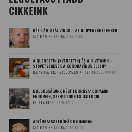
CIKKEINK
KÉZ-LÁB-SZÁJ VÍRUS – AZ ÚJ GYEREKBETEGSÉG
SZALMÁSI KRISZTINA
2014/11/05
A QUERCETIN (KVERCETIN) ÉS A D-VITAMIN –
SZÖVETSÉGESEK A KORONAVÍRUS ELLEN?
HAJAS BEATRIX - SZOBOSZLAI KRISZTINA
2020/03/20
BOLDOGSÁGUNK NÉGY FORRÁSA: DOPAMIN,
ENDORFIN, SZEROTONIN ÉS OXITOCIN
CSONKA BENCE
2020/12/12
AGYÉRKATASZTRÓFÁK NYOMÁBAN
SZALMÁSI KRISZTINA
2017/10/08