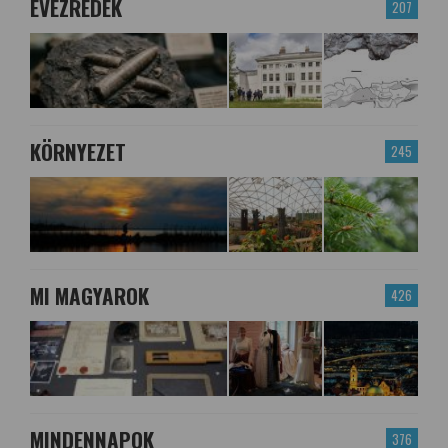
ÉVEZREDEK
207
KÖRNYEZET
245
MI MAGYAROK
426
MINDENNAPOK
376