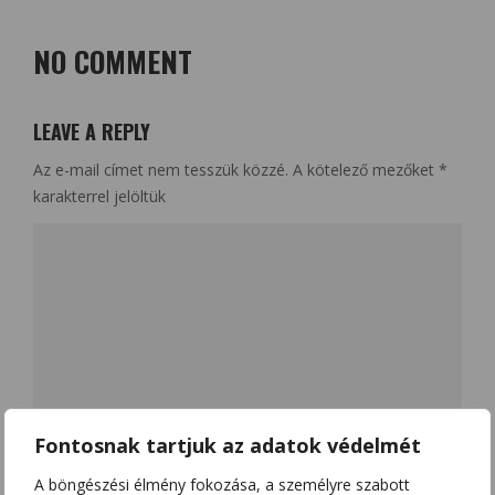
NO COMMENT
LEAVE A REPLY
Az e-mail címet nem tesszük közzé.
A kötelező mezőket
*
karakterrel jelöltük
Fontosnak tartjuk az adatok védelmét
A böngészési élmény fokozása, a személyre szabott
Name
*