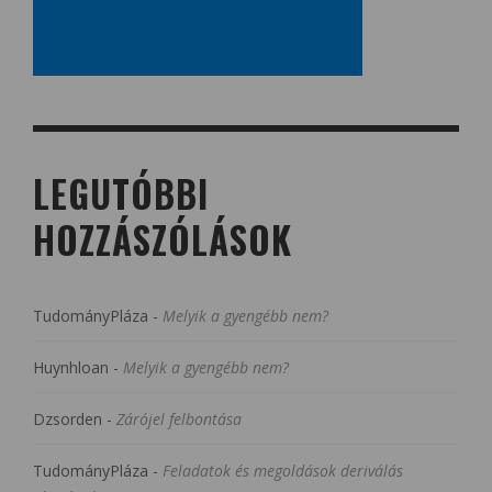
LEGUTÓBBI
HOZZÁSZÓLÁSOK
TudományPláza
-
Melyik a gyengébb nem?
Huynhloan
-
Melyik a gyengébb nem?
Dzsorden
-
Zárójel felbontása
TudományPláza
-
Feladatok és megoldások deriválás