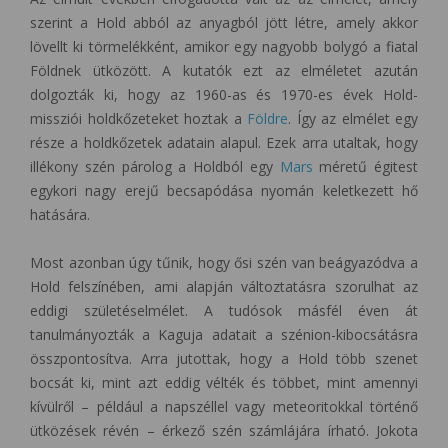
szerint a Hold abból az anyagból jött létre, amely akkor
lövellt ki törmelékként, amikor egy nagyobb bolygó a fiatal
Földnek ütközött. A kutatók ezt az elméletet azután
dolgozták ki, hogy az 1960-as és 1970-es évek Hold-
missziói holdkőzeteket hoztak a
Földre
. Így az elmélet egy
része a holdkőzetek adatain alapul. Ezek arra utaltak, hogy
illékony szén párolog a Holdból egy
Mars
méretű égitest
egykori nagy erejű becsapódása nyomán keletkezett hő
hatására.
Most azonban úgy tűnik, hogy ősi szén van beágyazódva a
Hold felszínében, ami alapján változtatásra szorulhat az
eddigi születéselmélet. A tudósok másfél éven át
tanulmányozták a Kaguja adatait a szénion-kibocsátásra
összpontosítva. Arra jutottak, hogy a Hold több szenet
bocsát ki, mint azt eddig vélték és többet, mint amennyi
kívülről – például a napszéllel vagy meteoritokkal történő
ütközések révén – érkező szén számlájára írható. Jokota