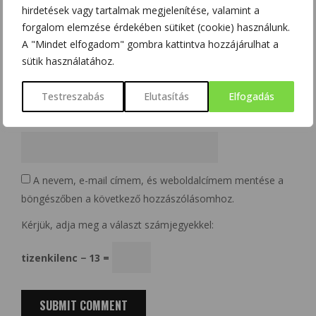
hirdetések vagy tartalmak megjelenítése, valamint a
forgalom elemzése érdekében sütiket (cookie) használunk.
A "Mindet elfogadom" gombra kattintva hozzájárulhat a
Email
*
sütik használatához.
Testreszabás
Elutasítás
Elfogadás
Website
A nevem, e-mail címem, és weboldalcímem mentése a
böngészőben a következő hozzászólásomhoz.
Kérjük, adja meg a választ számjegyekkel:
tizenkilenc − 13 =