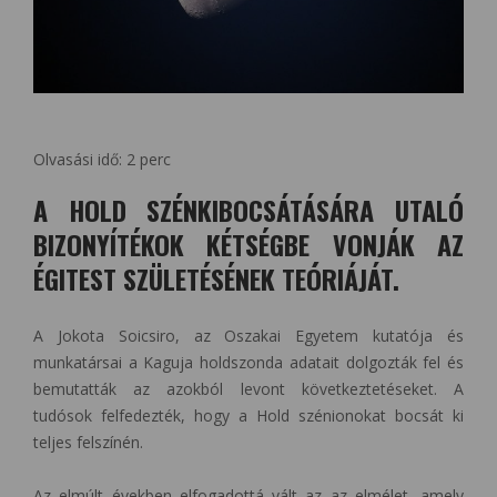
Olvasási idő:
2
perc
A HOLD SZÉNKIBOCSÁTÁSÁRA UTALÓ
BIZONYÍTÉKOK KÉTSÉGBE VONJÁK AZ
ÉGITEST SZÜLETÉSÉNEK TEÓRIÁJÁT.
A Jokota Soicsiro, az Oszakai Egyetem kutatója és
munkatársai a Kaguja holdszonda adatait dolgozták fel és
bemutatták az azokból levont következtetéseket. A
tudósok felfedezték, hogy a Hold szénionokat bocsát ki
teljes felszínén.
Az elmúlt években elfogadottá vált az az elmélet, amely