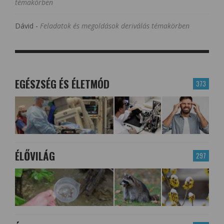
témakörben
Dávid
-
Feladatok és megoldások deriválás témakörben
EGÉSZSÉG ÉS ÉLETMÓD
373
ÉLŐVILÁG
297