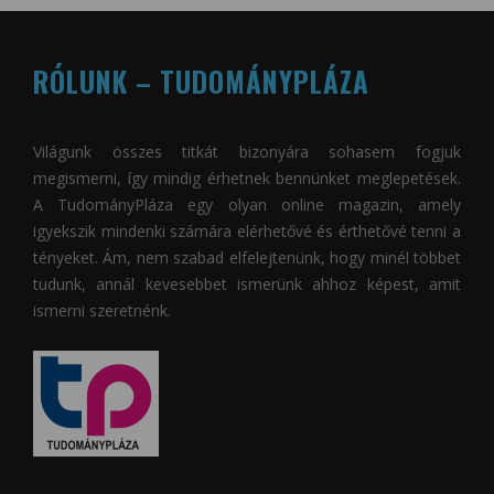
RÓLUNK – TUDOMÁNYPLÁZA
Világunk összes titkát bizonyára sohasem fogjuk
megismerni, így mindig érhetnek bennünket meglepetések.
A
TudományPláza
egy olyan online magazin, amely
igyekszik mindenki számára elérhetővé és érthetővé tenni a
tényeket. Ám, nem szabad elfelejtenünk, hogy minél többet
tudunk, annál kevesebbet ismerünk ahhoz képest, amit
ismerni szeretnénk.