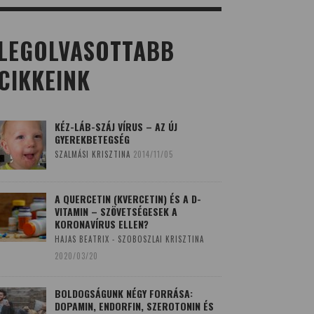
LEGOLVASOTTABB
CIKKEINK
KÉZ-LÁB-SZÁJ VÍRUS – AZ ÚJ
GYEREKBETEGSÉG
SZALMÁSI KRISZTINA
2014/11/05
A QUERCETIN (KVERCETIN) ÉS A D-
VITAMIN – SZÖVETSÉGESEK A
KORONAVÍRUS ELLEN?
HAJAS BEATRIX - SZOBOSZLAI KRISZTINA
2020/03/20
BOLDOGSÁGUNK NÉGY FORRÁSA:
DOPAMIN, ENDORFIN, SZEROTONIN ÉS