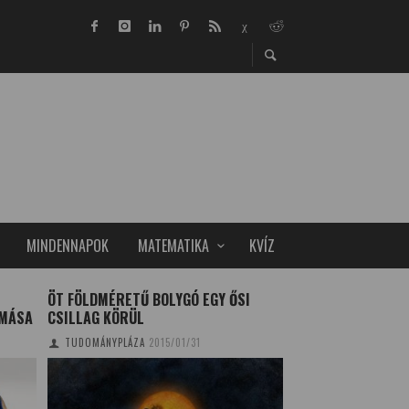
MINDENNAPOK
MATEMATIKA
KVÍZ
ÖT FÖLDMÉRETŰ BOLYGÓ EGY ŐSI
VETÉSI KONKOLY –
OMÁSA
CSILLAG KÖRÜL
2021-BEN
TUDOMÁNYPLÁZA
2015/01/31
TUDOMÁNYPLÁZA
20