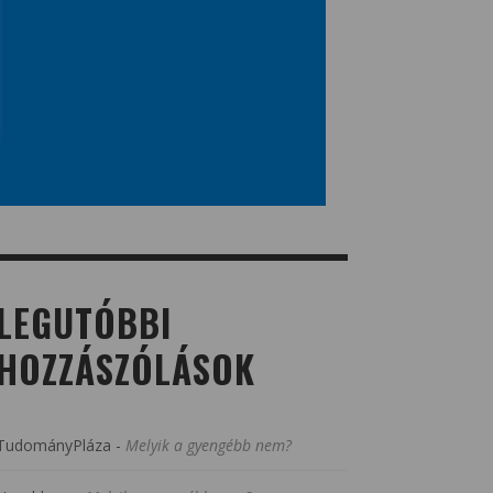
LEGUTÓBBI
HOZZÁSZÓLÁSOK
TudományPláza
-
Melyik a gyengébb nem?