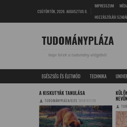
IMPRESSZUM
MÉDI
CSÜTÖRTÖK, 2026. AUGUSZTUS 6.
HOZZÁSZÓLÁSI SZABÁ
TUDOMÁNYPLÁZA
Napi hírek a tudomány világából.
EGÉSZSÉG ÉS ÉLETMÓD
TECHNIKA
UNIV
A KISKUTYÁK TANULÁSA
KÜLÖ
NEVÜ
TUDOMÁNYPLÁZA/ELTE
2018/07/29
9/09/21
TUD