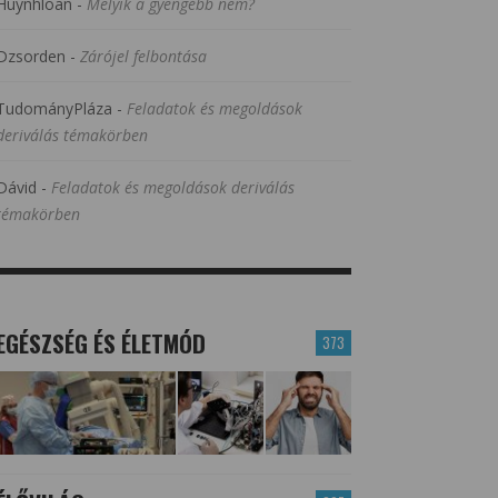
Huynhloan
-
Melyik a gyengébb nem?
Dzsorden
-
Zárójel felbontása
TudományPláza
-
Feladatok és megoldások
deriválás témakörben
Dávid
-
Feladatok és megoldások deriválás
témakörben
EGÉSZSÉG ÉS ÉLETMÓD
373