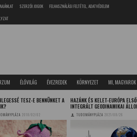
AAJÁNLAT
SZERZŐI JOGOK
FELHASZNÁLÁSI FELTÉTEL, ADATVÉDELEM
LYZAT
ERZUM
ÉLŐVILÁG
ÉVEZREDEK
KÖRNYEZET
MI, MAGYAROK
NLEGESSÉ TESZ-E BENNÜNKET A
HAZÁNK ÉS KELET-EURÓPA ELSŐ
NK?
INTEGRÁLT GEODINAMIKAI ÁLL
OMÁNYPLÁZA
2018/02/02
TUDOMÁNYPLÁZA
2021/08/26