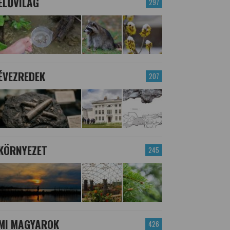
ÉLŐVILÁG
297
ÉVEZREDEK
207
KÖRNYEZET
245
MI MAGYAROK
426