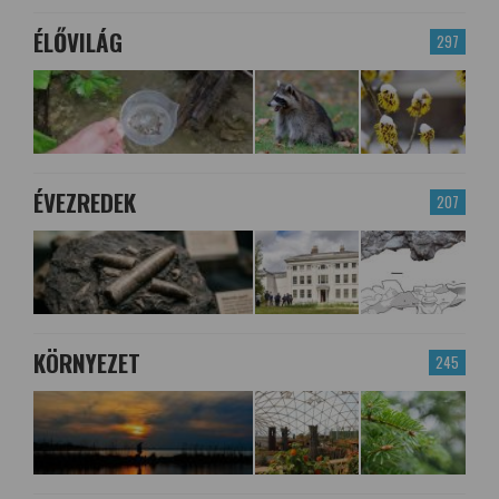
ÉLŐVILÁG
297
ÉVEZREDEK
207
KÖRNYEZET
245