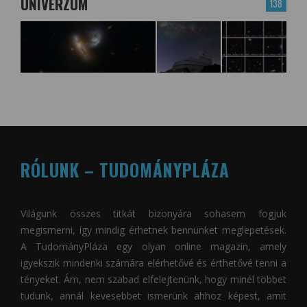
UNIVERZUM
138
RÓLUNK – TUDOMÁNYPLÁZA
Világunk összes titkát bizonyára sohasem fogjuk
megismerni, így mindig érhetnek bennünket meglepetések.
A
TudományPláza
egy olyan online magazin, amely
igyekszik mindenki számára elérhetővé és érthetővé tenni a
tényeket. Ám, nem szabad elfelejtenünk, hogy minél többet
tudunk, annál kevesebbet ismerünk ahhoz képest, amit