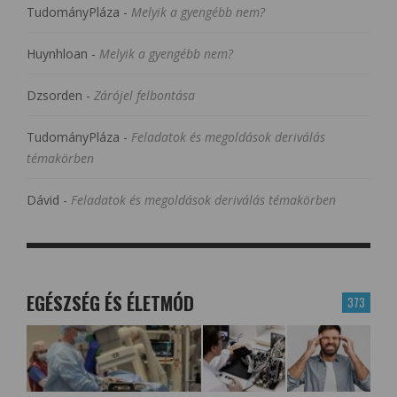
TudományPláza
-
Melyik a gyengébb nem?
Huynhloan
-
Melyik a gyengébb nem?
Dzsorden
-
Zárójel felbontása
TudományPláza
-
Feladatok és megoldások deriválás
témakörben
Dávid
-
Feladatok és megoldások deriválás témakörben
EGÉSZSÉG ÉS ÉLETMÓD
373