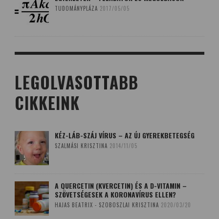
TUDOMÁNYPLÁZA
2017/05/05
LEGOLVASOTTABB
CIKKEINK
KÉZ-LÁB-SZÁJ VÍRUS – AZ ÚJ GYEREKBETEGSÉG
SZALMÁSI KRISZTINA
2014/11/05
A QUERCETIN (KVERCETIN) ÉS A D-VITAMIN –
SZÖVETSÉGESEK A KORONAVÍRUS ELLEN?
HAJAS BEATRIX - SZOBOSZLAI KRISZTINA
2020/03/20