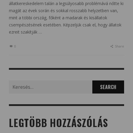
állatkereskedelem talán a legsúlyosabb problémává nőtte ki
magát az évek során és sokkal rosszabb helyzetben van,
mint a többi ország, főként a madarak és kisállatok
csempészésének esetében. Képzeljük csak el, hogy állatok
ezreit szakítják …
0
Share
Search
for:
LEGTÖBB HOZZÁSZÓLÁS