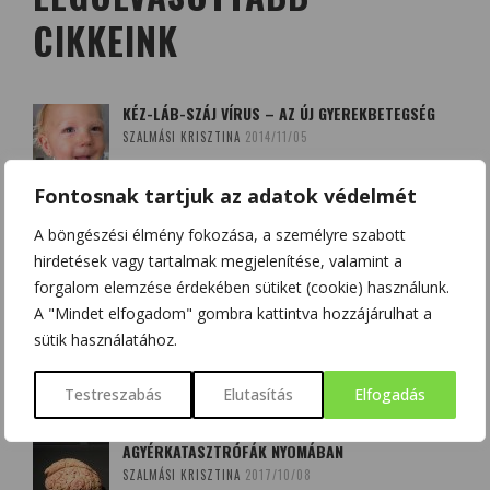
CIKKEINK
KÉZ-LÁB-SZÁJ VÍRUS – AZ ÚJ GYEREKBETEGSÉG
SZALMÁSI KRISZTINA
2014/11/05
Fontosnak tartjuk az adatok védelmét
A QUERCETIN (KVERCETIN) ÉS A D-VITAMIN –
A böngészési élmény fokozása, a személyre szabott
SZÖVETSÉGESEK A KORONAVÍRUS ELLEN?
hirdetések vagy tartalmak megjelenítése, valamint a
HAJAS BEATRIX - SZOBOSZLAI KRISZTINA
2020/03/20
forgalom elemzése érdekében sütiket (cookie) használunk.
A "Mindet elfogadom" gombra kattintva hozzájárulhat a
BOLDOGSÁGUNK NÉGY FORRÁSA: DOPAMIN,
sütik használatához.
ENDORFIN, SZEROTONIN ÉS OXITOCIN
CSONKA BENCE
2020/12/12
Testreszabás
Elutasítás
Elfogadás
AGYÉRKATASZTRÓFÁK NYOMÁBAN
SZALMÁSI KRISZTINA
2017/10/08