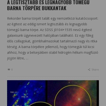
A LEGTISZTÁBB ÉS LEGNAGYOBB TÖMEGŰ
BARNA TÖRPÉRE BUKKANTAK
Rekorder barna törpét talált egy nemzetközi kutatócsoport:
az égitest az eddig ismert legtisztább és legnagyobb
tömegű barna törpe. Az SDSS J0104+1535 nevű égitest
galaxisunk úgynevezett halójában található. Ez egy főleg
idős csillagokat, gömbhalmazokat tartalmazó nagy és ritka
térség. A barna törpékre jellemző, hogy tömegük túl kicsi
ahhoz, hogy a belsejükben stabil hidrogén-hélium magfúzió
jöjjön létre, …
0
Share