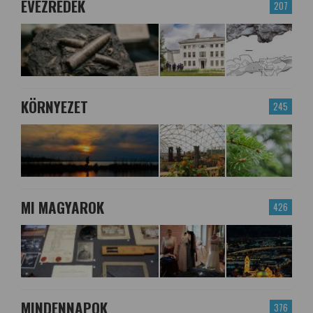
ÉVEZREDEK
207
KÖRNYEZET
245
MI MAGYAROK
426
MINDENNAPOK
376