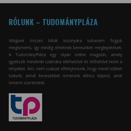
RÓLUNK – TUDOMÁNYPLÁZA
Világunk összes titkát bizonyára sohasem fogjuk
megismerni, így mindig érhetnek bennünket meglepetések.
A
TudományPláza
egy olyan online magazin, amely
igyekszik mindenki számára elérhetővé és érthetővé tenni a
tényeket. Ám, nem szabad elfelejtenünk, hogy minél többet
tudunk, annál kevesebbet ismerünk ahhoz képest, amit
ismerni szeretnénk.