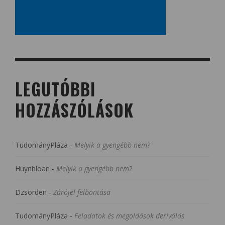
LEGUTÓBBI
HOZZÁSZÓLÁSOK
TudományPláza
-
Melyik a gyengébb nem?
Huynhloan
-
Melyik a gyengébb nem?
Dzsorden
-
Zárójel felbontása
TudományPláza
-
Feladatok és megoldások deriválás