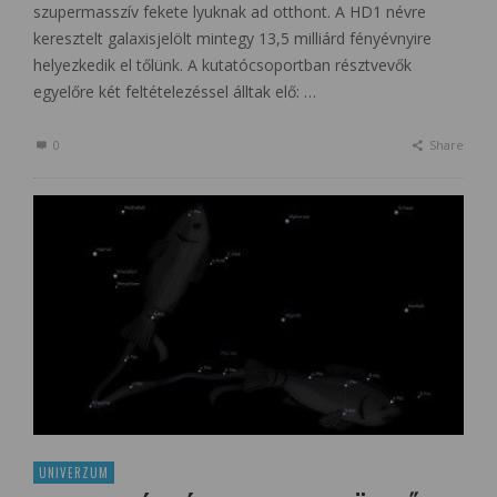
szupermasszív fekete lyuknak ad otthont. A HD1 névre
keresztelt galaxisjelölt mintegy 13,5 milliárd fényévnyire
helyezkedik el tőlünk. A kutatócsoportban résztvevők
egyelőre két feltételezéssel álltak elő: …
0
Share
UNIVERZUM