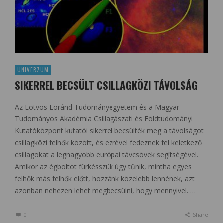
UNIVERZUM
SIKERREL BECSÜLT CSILLAGKÖZI TÁVOLSÁG
Az Eötvös Loránd Tudományegyetem és a Magyar
Tudományos Akadémia Csillagászati és Földtudományi
Kutatóközpont kutatói sikerrel becsülték meg a távolságot
csillagközi felhők között, és ezrével fedeznek fel keletkező
csillagokat a legnagyobb európai távcsövek segítségével.
Amikor az égboltot fürkésszük úgy tűnik, mintha egyes
felhők más felhők előtt, hozzánk közelebb lennének, azt
azonban nehezen lehet megbecsülni, hogy mennyivel. …
0
Share