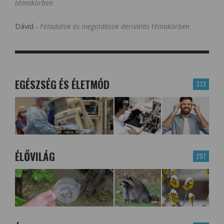
témakörben
Dávid
-
Feladatok és megoldások deriválás témakörben
EGÉSZSÉG ÉS ÉLETMÓD
373
ÉLŐVILÁG
297