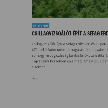
UNIVERZUM
CSILLAGVIZSGÁLÓT ÉPÍT A SEFAG ERD
Csillagvizsgálót épít a Sefag Erdészeti és Faipar
670 millió forint uniós támogatásból megvalósuló
somogyi erdőgazdaság kardosfai ökoturisztikai 
Tájvédelmi Körzetben épül meg, amely 2009-ben 
elsőként …
0