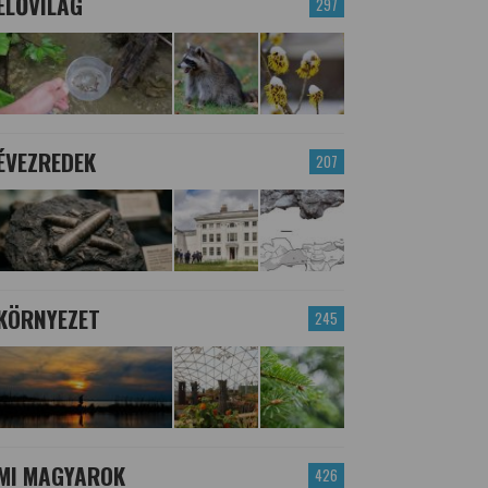
ÉLŐVILÁG
297
ÉVEZREDEK
207
KÖRNYEZET
245
MI MAGYAROK
426