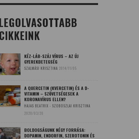
LEGOLVASOTTABB
CIKKEINK
KÉZ-LÁB-SZÁJ VÍRUS – AZ ÚJ
GYEREKBETEGSÉG
SZALMÁSI KRISZTINA
2014/11/05
A QUERCETIN (KVERCETIN) ÉS A D-
VITAMIN – SZÖVETSÉGESEK A
KORONAVÍRUS ELLEN?
HAJAS BEATRIX - SZOBOSZLAI KRISZTINA
2020/03/20
BOLDOGSÁGUNK NÉGY FORRÁSA:
DOPAMIN, ENDORFIN, SZEROTONIN ÉS