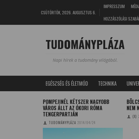
IMPRESSZUM
MÉDI
CSÜTÖRTÖK, 2026. AUGUSZTUS 6.
HOZZÁSZÓLÁSI SZABÁ
TUDOMÁNYPLÁZA
Napi hírek a tudomány világából.
EGÉSZSÉG ÉS ÉLETMÓD
TECHNIKA
UNIV
TTABBAK AZ ÚJ
POMPEJINÉL KÉTSZER NAGYOBB
BÖLC
VÁROS ÁLLT AZ ÓKORI RÓMA
NEM N
TENGERPARTJÁN
6/07/02
(X)
TUDOMÁNYPLÁZA
2014/04/24