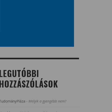
LEGUTÓBBI
HOZZÁSZÓLÁSOK
TudományPláza
-
Melyik a gyengébb nem?