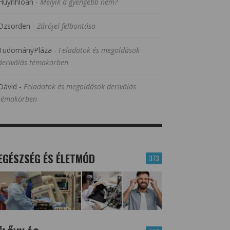
Huynhloan
-
Melyik a gyengébb nem?
Dzsorden
-
Zárójel felbontása
TudományPláza
-
Feladatok és megoldások
deriválás témakörben
Dávid
-
Feladatok és megoldások deriválás
témakörben
EGÉSZSÉG ÉS ÉLETMÓD
373