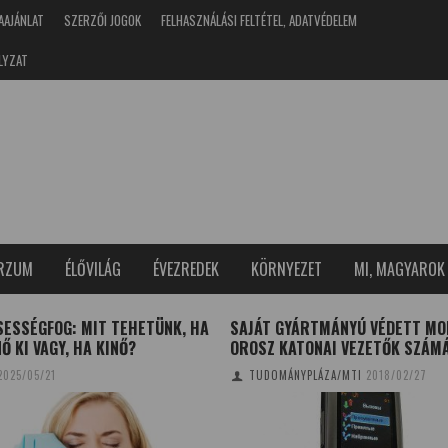
AAJÁNLAT
SZERZŐI JOGOK
FELHASZNÁLÁSI FELTÉTEL, ADATVÉDELEM
LYZAT
ERZUM
ÉLŐVILÁG
ÉVEZREDEK
KÖRNYEZET
MI, MAGYAROK
SESSÉGFOG: MIT TEHETÜNK, HA
SAJÁT GYÁRTMÁNYÚ VÉDETT MO
Ő KI VAGY, HA KINŐ?
OROSZ KATONAI VEZETŐK SZÁM
2025/05/21
TUDOMÁNYPLÁZA/MTI
2018/02/27