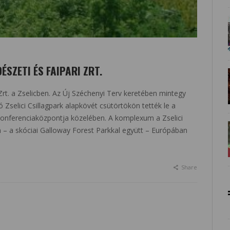
ÉSZETI ÉS FAIPARI ZRT.
i Zrt. a Zselicben. Az Új Széchenyi Terv keretében mintegy
 Zselici Csillagpark alapkövét csütörtökön tették le a
konferenciaközpontja közelében. A komplexum a Zselici
– a skóciai Galloway Forest Parkkal együtt – Európában
Share