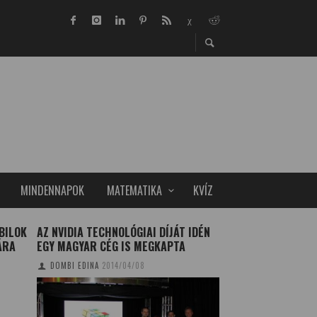
MINDENNAPOK
MATEMATIKA
KVÍZ
BILOK
AZ NVIDIA TECHNOLÓGIAI DÍJÁT IDÉN
KAPCSOLAT A TER
ÁRA
EGY MAGYAR CÉG IS MEGKAPTA
DIABÉTESZ ÉS A K
SZÍVPROBLÉMÁK 
DOMBI EDINA
2014/04/08
TUDOMÁNYPLÁZA
20