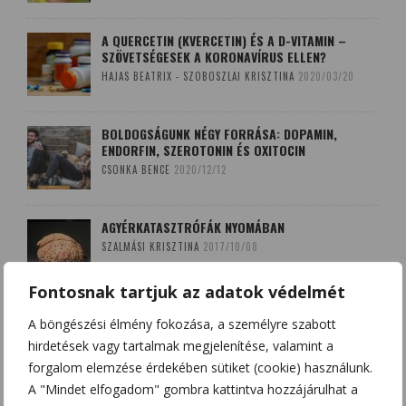
A QUERCETIN (KVERCETIN) ÉS A D-VITAMIN –
SZÖVETSÉGESEK A KORONAVÍRUS ELLEN?
HAJAS BEATRIX - SZOBOSZLAI KRISZTINA
2020/03/20
BOLDOGSÁGUNK NÉGY FORRÁSA: DOPAMIN,
ENDORFIN, SZEROTONIN ÉS OXITOCIN
CSONKA BENCE
2020/12/12
AGYÉRKATASZTRÓFÁK NYOMÁBAN
SZALMÁSI KRISZTINA
2017/10/08
Fontosnak tartjuk az adatok védelmét
A LEKOPOGÁS BABONÁJA
A böngészési élmény fokozása, a személyre szabott
SZOBOSZLAI KRISZTINA
2018/03/15
hirdetések vagy tartalmak megjelenítése, valamint a
forgalom elemzése érdekében sütiket (cookie) használunk.
A "Mindet elfogadom" gombra kattintva hozzájárulhat a