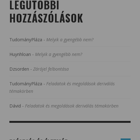
LEGUTÓBBI
HOZZÁSZÓLÁSOK
TudományPláza
-
Melyik a gyengébb nem?
Huynhloan
-
Melyik a gyengébb nem?
Dzsorden
-
Zárójel felbontása
TudományPláza
-
Feladatok és megoldások deriválás
témakörben
Dávid
-
Feladatok és megoldások deriválás témakörben