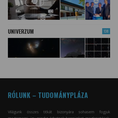
UNIVERZUM
138
RÓLUNK – TUDOMÁNYPLÁZA
Világunk összes titkát bizonyára sohasem fogjuk