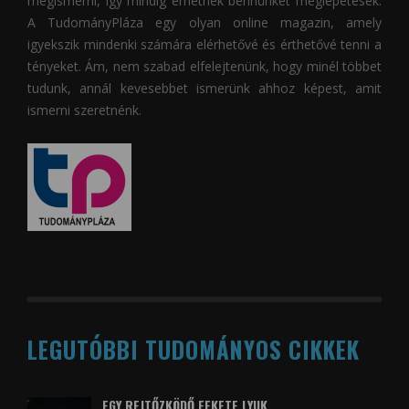
megismerni, így mindig érhetnek bennünket meglepetések.
A
TudományPláza
egy olyan online magazin, amely
igyekszik mindenki számára elérhetővé és érthetővé tenni a
tényeket. Ám, nem szabad elfelejtenünk, hogy minél többet
tudunk, annál kevesebbet ismerünk ahhoz képest, amit
ismerni szeretnénk.
LEGUTÓBBI TUDOMÁNYOS CIKKEK
EGY REJTŐZKÖDŐ FEKETE LYUK