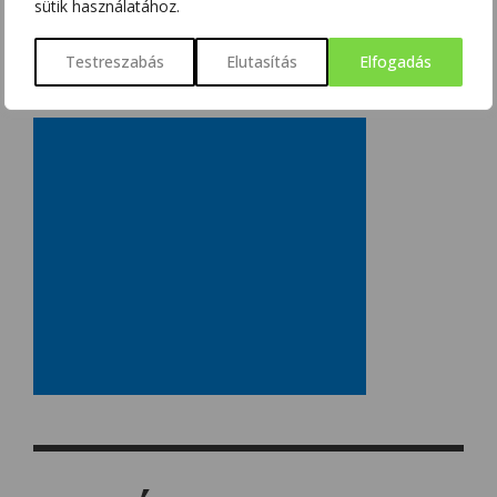
sütik használatához.
Testreszabás
Elutasítás
Elfogadás