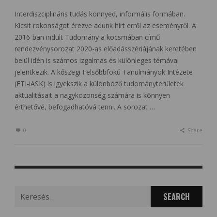
Interdiszciplináris tudás könnyed, informális formában.
Kicsit rokonságot érezve adunk hírt erről az eseményről. A
2016-ban indult Tudomány a kocsmában című
rendezvénysorozat 2020-as előadásszériájának keretében
belül idén is számos izgalmas és különleges témával
jelentkezik. A kőszegi Felsőbbfokú Tanulmányok Intézete
(FTI-iASK) is igyekszik a különböző tudományterületek
aktualitásait a nagyközönség számára is könnyen
érthetővé, befogadhatóvá tenni. A sorozat …
0
Share
Search
for: