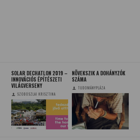
SOLAR DECHATLON 2019 –
NÖVEKSZIK A DOHÁNYZÓK
ALG
INNOVÁCIÓS ÉPÍTÉSZETI
SZÁMA
SZ
A
VILÁGVERSENY
TUDOMÁNYPLÁZA
SZOBOSZLAI KRISZTINA