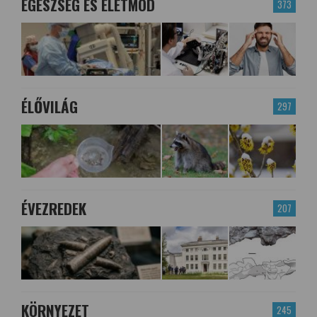
EGÉSZSÉG ÉS ÉLETMÓD
373
ÉLŐVILÁG
297
ÉVEZREDEK
207
KÖRNYEZET
245