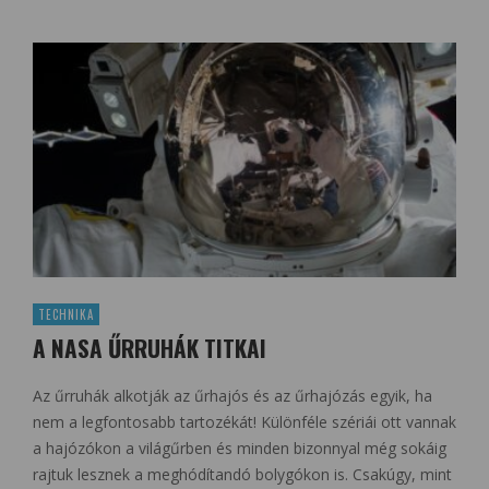
TECHNIKA
A NASA ŰRRUHÁK TITKAI
Az űrruhák alkotják az űrhajós és az űrhajózás egyik, ha
nem a legfontosabb tartozékát! Különféle szériái ott vannak
a hajózókon a világűrben és minden bizonnyal még sokáig
rajtuk lesznek a meghódítandó bolygókon is. Csakúgy, mint