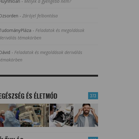
Huynhloan
-
Melyik a gyengébb nem?
Dzsorden
-
Zárójel felbontása
TudományPláza
-
Feladatok és megoldások
deriválás témakörben
Dávid
-
Feladatok és megoldások deriválás
témakörben
EGÉSZSÉG ÉS ÉLETMÓD
373