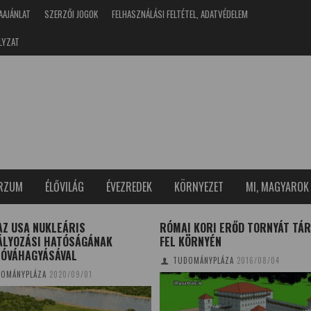
AAJÁNLAT
SZERZŐI JOGOK
FELHASZNÁLÁSI FELTÉTEL, ADATVÉDELEM
LYZAT
ERZUM
ÉLŐVILÁG
ÉVEZREDEK
KÖRNYEZET
MI, MAGYAROK
AZ USA NUKLEÁRIS
RÓMAI KORI ERŐD TORNYÁT TÁ
ÁLYOZÁSI HATÓSÁGÁNAK
FEL KÖRNYÉN
JÓVÁHAGYÁSÁVAL
TUDOMÁNYPLÁZA
2016/08/04
OMÁNYPLÁZA
2020/09/01