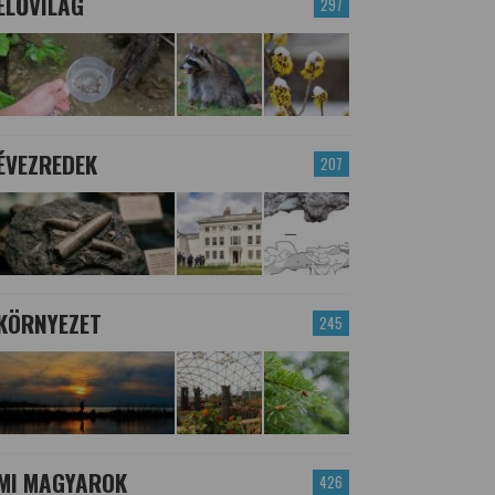
ÉLŐVILÁG
297
ÉVEZREDEK
207
KÖRNYEZET
245
MI MAGYAROK
426