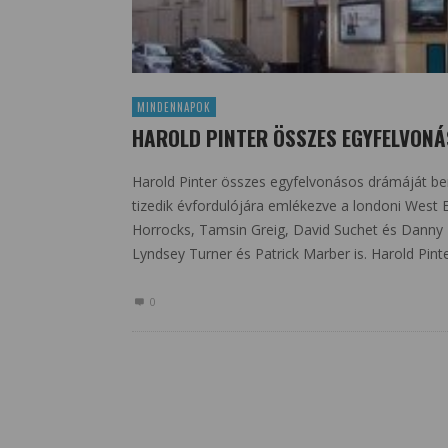
MINDENNAPOK
HAROLD PINTER ÖSSZES EGYFELVONÁ
Harold Pinter összes egyfelvonásos drámáját be
tizedik évfordulójára emlékezve a londoni West
Horrocks, Tamsin Greig, David Suchet és Danny D
Lyndsey Turner és Patrick Marber is. Harold Pinter
0