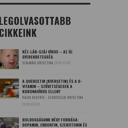
LEGOLVASOTTABB
CIKKEINK
KÉZ-LÁB-SZÁJ VÍRUS – AZ ÚJ
GYEREKBETEGSÉG
SZALMÁSI KRISZTINA
2014/11/05
A QUERCETIN (KVERCETIN) ÉS A D-
VITAMIN – SZÖVETSÉGESEK A
KORONAVÍRUS ELLEN?
HAJAS BEATRIX - SZOBOSZLAI KRISZTINA
2020/03/20
BOLDOGSÁGUNK NÉGY FORRÁSA:
DOPAMIN, ENDORFIN, SZEROTONIN ÉS