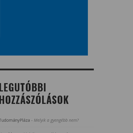
LEGUTÓBBI
HOZZÁSZÓLÁSOK
TudományPláza
-
Melyik a gyengébb nem?