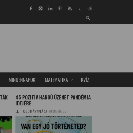
MINDENNAPOK
MATEMATIKA
KVÍZ
RTÁK
45 POZITÍV HANGÚ ÜZENET PANDÉMIA
MÁR AZ IDŐ SEM A
IDEJÉRE
TUDOMÁNYPLÁZA
20
TUDOMÁNYPLÁZA
2020/10/07