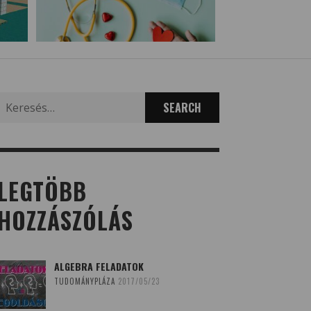
Search
for:
LEGTÖBB
HOZZÁSZÓLÁS
ALGEBRA FELADATOK
TUDOMÁNYPLÁZA
2017/05/23