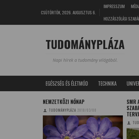
IMPRESSZUM
MÉDI
CSÜTÖRTÖK, 2026. AUGUSZTUS 6.
HOZZÁSZÓLÁSI SZABÁ
TUDOMÁNYPLÁZA
Napi hírek a tudomány világából.
EGÉSZSÉG ÉS ÉLETMÓD
TECHNIKA
UNIV
 AZ ÚJ DESIGN
NEMZETKÖZI NŐNAP
SMR 
SZAB
TUDOMÁNYPLÁZA
2018/03/08
TERV
/24
TUD