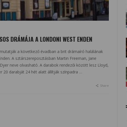
SOS DRÁMÁJA A LONDONI WEST ENDEN
mutatják a következő évadban a brit drámaíró halálának
 Enden. A sztárszereposztásban Martin Freeman, Jane
yer neve olvasható. A darabok rendezői között lesz Lloyd,
 20 darabját 24 hét alatt állítják színpadra …
Share