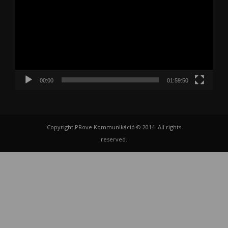
00:00
01:59:50
Copyright PRove Kommunikáció © 2014. All rights
reserved.