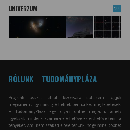
UNIVERZUM
138
RÓLUNK – TUDOMÁNYPLÁZA
Világunk összes titkát bizonyára sohasem fogjuk
megismerni, így mindig érhetnek bennünket meglepetések.
A
TudományPláza
egy olyan online magazin, amely
igyekszik mindenki számára elérhetővé és érthetővé tenni a
tényeket. Ám, nem szabad elfelejtenünk, hogy minél többet