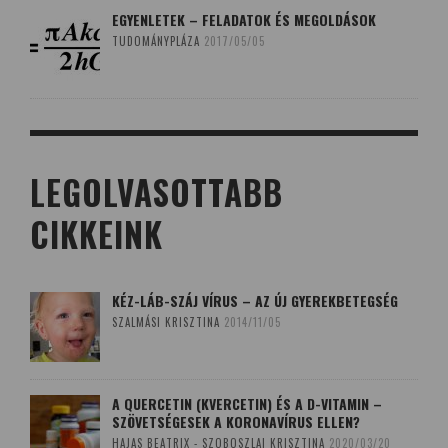
EGYENLETEK – FELADATOK ÉS MEGOLDÁSOK
TUDOMÁNYPLÁZA
2017/05/05
LEGOLVASOTTABB
CIKKEINK
KÉZ-LÁB-SZÁJ VÍRUS – AZ ÚJ GYEREKBETEGSÉG
SZALMÁSI KRISZTINA
2014/11/05
A QUERCETIN (KVERCETIN) ÉS A D-VITAMIN –
SZÖVETSÉGESEK A KORONAVÍRUS ELLEN?
HAJAS BEATRIX - SZOBOSZLAI KRISZTINA
2020/03/20