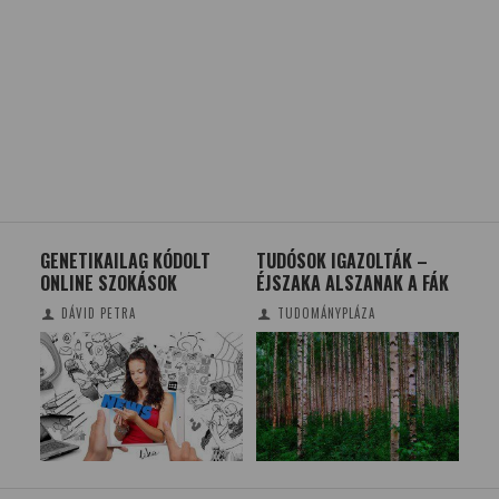
GENETIKAILAG KÓDOLT
TUDÓSOK IGAZOLTÁK –
ME
ES
ONLINE SZOKÁSOK
ÉJSZAKA ALSZANAK A FÁK
NÁ
SOL
VÖ
DÁVID PETRA
TUDOMÁNYPLÁZA