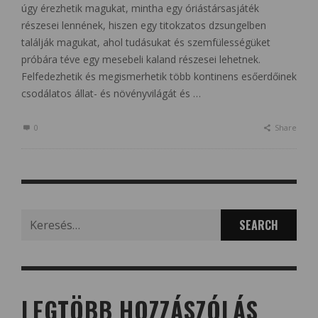
úgy érezhetik magukat, mintha egy óriástársasjáték
részesei lennének, hiszen egy titokzatos dzsungelben
találják magukat, ahol tudásukat és szemfülességüket
próbára téve egy mesebeli kaland részesei lehetnek.
Felfedezhetik és megismerhetik több kontinens esőerdőinek
csodálatos állat- és növényvilágát és …
0
Share
Search
for:
LEGTÖBB HOZZÁSZÓLÁS