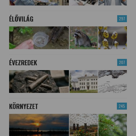
ÉLŐVILÁG
297
ÉVEZREDEK
207
KÖRNYEZET
245