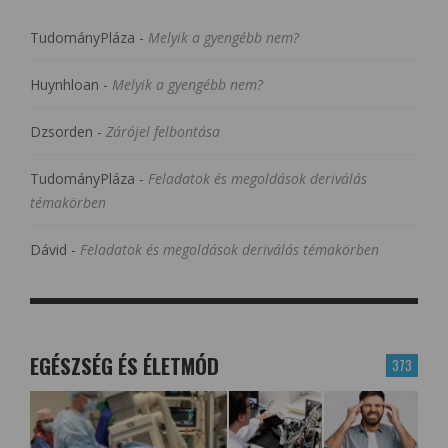
TudományPláza
-
Melyik a gyengébb nem?
Huynhloan
-
Melyik a gyengébb nem?
Dzsorden
-
Zárójel felbontása
TudományPláza
-
Feladatok és megoldások deriválás
témakörben
Dávid
-
Feladatok és megoldások deriválás témakörben
EGÉSZSÉG ÉS ÉLETMÓD
373