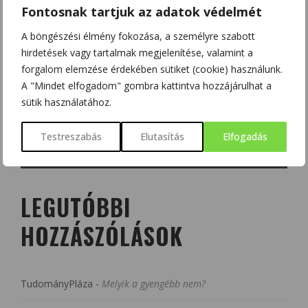
Fontosnak tartjuk az adatok védelmét
A böngészési élmény fokozása, a személyre szabott
hirdetések vagy tartalmak megjelenítése, valamint a
forgalom elemzése érdekében sütiket (cookie) használunk.
A "Mindet elfogadom" gombra kattintva hozzájárulhat a
sütik használatához.
Testreszabás
Elutasítás
Elfogadás
LEGUTÓBBI
HOZZÁSZÓLÁSOK
TudományPláza
-
Melyik a gyengébb nem?