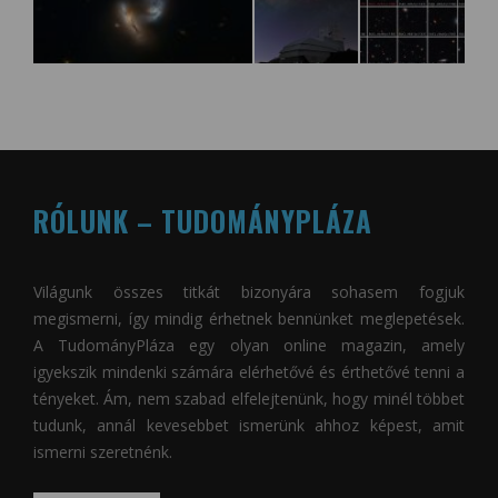
RÓLUNK – TUDOMÁNYPLÁZA
Világunk összes titkát bizonyára sohasem fogjuk
megismerni, így mindig érhetnek bennünket meglepetések.
A
TudományPláza
egy olyan online magazin, amely
igyekszik mindenki számára elérhetővé és érthetővé tenni a
tényeket. Ám, nem szabad elfelejtenünk, hogy minél többet
tudunk, annál kevesebbet ismerünk ahhoz képest, amit
ismerni szeretnénk.