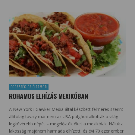
EGÉSZSÉG ÉS ÉLETMÓD
ROHAMOS ELHÍZÁS MEXIKÓBAN
A New York-i Gawker Media által készített felmérés szerint
állítólag tavaly már nem az USA polgárai alkották a világ
legkövérebb népét – megelőzték őket a mexikóiak. Náluk a
lakosság majdnem harmada elhízott, és évi 70 ezer ember