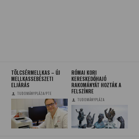
TI
TÖLCSÉRMELLKAS – ÚJ
RÓMAI KORI
ALT
MELLKASSEBÉSZETI
KERESKEDŐHAJÓ
EN
ELJÁRÁS
RAKOMÁNYÁT HOZTÁK A
FELSZÍNRE
TUDOMÁNYPLÁZA/PTE
TUDOMÁNYPLÁZA