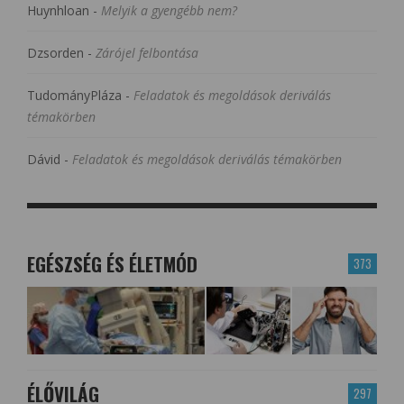
Huynhloan
-
Melyik a gyengébb nem?
Dzsorden
-
Zárójel felbontása
TudományPláza
-
Feladatok és megoldások deriválás
témakörben
Dávid
-
Feladatok és megoldások deriválás témakörben
EGÉSZSÉG ÉS ÉLETMÓD
373
ÉLŐVILÁG
297