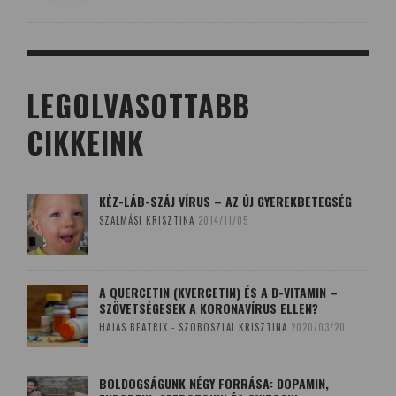
LEGOLVASOTTABB
CIKKEINK
KÉZ-LÁB-SZÁJ VÍRUS – AZ ÚJ GYEREKBETEGSÉG
SZALMÁSI KRISZTINA
2014/11/05
A QUERCETIN (KVERCETIN) ÉS A D-VITAMIN –
SZÖVETSÉGESEK A KORONAVÍRUS ELLEN?
HAJAS BEATRIX - SZOBOSZLAI KRISZTINA
2020/03/20
BOLDOGSÁGUNK NÉGY FORRÁSA: DOPAMIN,