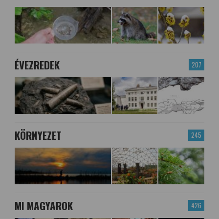
ÉVEZREDEK
207
KÖRNYEZET
245
MI MAGYAROK
426