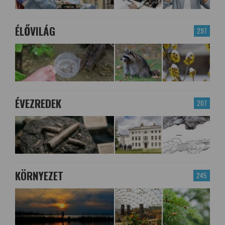
ÉLŐVILÁG
297
ÉVEZREDEK
207
KÖRNYEZET
245