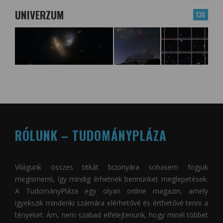
UNIVERZUM
138
RÓLUNK – TUDOMÁNYPLÁZA
Világunk összes titkát bizonyára sohasem fogjuk
megismerni, így mindig érhetnek bennünket meglepetések.
A
TudományPláza
egy olyan online magazin, amely
igyekszik mindenki számára elérhetővé és érthetővé tenni a
tényeket. Ám, nem szabad elfelejtenünk, hogy minél többet