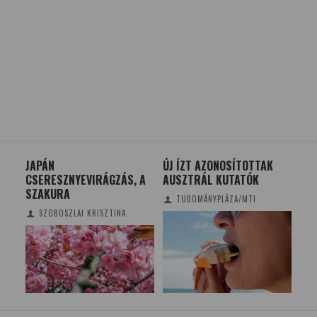
JAPÁN
ÚJ ÍZT AZONOSÍTOTTAK
A L
CSERESZNYEVIRÁGZÁS, A
AUSZTRÁL KUTATÓK
DI
SZAKURA
HÉ
TUDOMÁNYPLÁZA/MTI
SZOBOSZLAI KRISZTINA