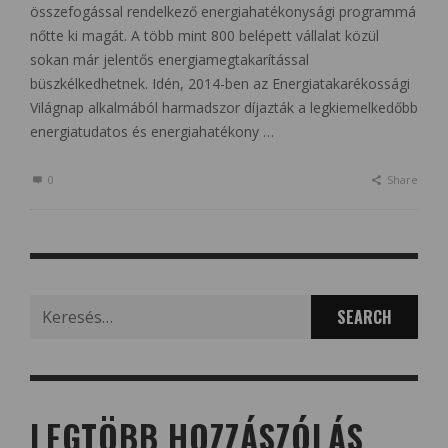
összefogással rendelkező energiahatékonysági programmá
nőtte ki magát. A több mint 800 belépett vállalat közül
sokan már jelentős energiamegtakarítással
büszkélkedhetnek. Idén, 2014-ben az Energiatakarékossági
Világnap alkalmából harmadszor díjazták a legkiemelkedőbb
energiatudatos és energiahatékony …
0
Share
Search
for:
LEGTÖBB HOZZÁSZÓLÁS