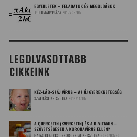
EGYENLETEK – FELADATOK ÉS MEGOLDÁSOK
TUDOMÁNYPLÁZA
2017/05/05
LEGOLVASOTTABB
CIKKEINK
KÉZ-LÁB-SZÁJ VÍRUS – AZ ÚJ GYEREKBETEGSÉG
SZALMÁSI KRISZTINA
2014/11/05
A QUERCETIN (KVERCETIN) ÉS A D-VITAMIN –
SZÖVETSÉGESEK A KORONAVÍRUS ELLEN?
HAJAS BEATRIX - SZOBOSZLAI KRISZTINA
2020/03/20