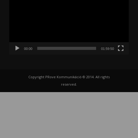
00:00
01:59:50
Copyright PRove Kommunikáció © 2014. All rights
reserved.