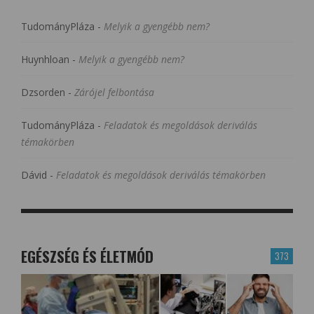
TudományPláza
-
Melyik a gyengébb nem?
Huynhloan
-
Melyik a gyengébb nem?
Dzsorden
-
Zárójel felbontása
TudományPláza
-
Feladatok és megoldások deriválás
témakörben
Dávid
-
Feladatok és megoldások deriválás témakörben
EGÉSZSÉG ÉS ÉLETMÓD
373