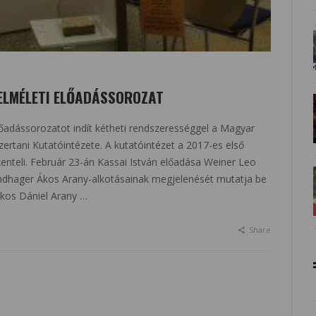
TELMÉLETI ELŐADÁSSOROZAT
lőadássorozatot indít kétheti rendszerességgel a Magyar
tani Kutatóintézete. A kutatóintézet a 2017-es első
enteli. Február 23-án Kassai István előadása Weiner Leo
Windhager Ákos Arany-alkotásainak megjelenését mutatja be
kos Dániel Arany …
Share