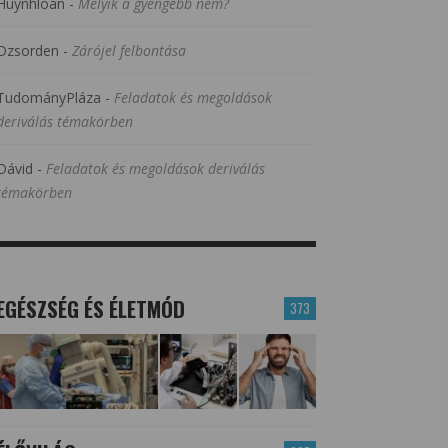
Huynhloan
-
Melyik a gyengébb nem?
Dzsorden
-
Zárójel felbontása
TudományPláza
-
Feladatok és megoldások
deriválás témakörben
Dávid
-
Feladatok és megoldások deriválás
témakörben
EGÉSZSÉG ÉS ÉLETMÓD
373