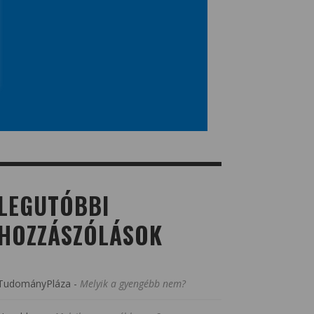
LEGUTÓBBI
HOZZÁSZÓLÁSOK
TudományPláza
-
Melyik a gyengébb nem?