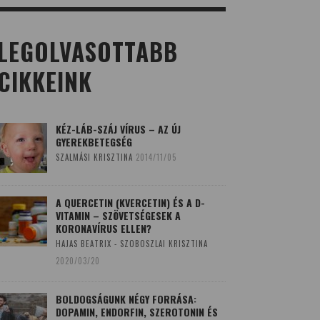
LEGOLVASOTTABB
CIKKEINK
KÉZ-LÁB-SZÁJ VÍRUS – AZ ÚJ
GYEREKBETEGSÉG
SZALMÁSI KRISZTINA
2014/11/05
A QUERCETIN (KVERCETIN) ÉS A D-
VITAMIN – SZÖVETSÉGESEK A
KORONAVÍRUS ELLEN?
HAJAS BEATRIX - SZOBOSZLAI KRISZTINA
2020/03/20
BOLDOGSÁGUNK NÉGY FORRÁSA:
DOPAMIN, ENDORFIN, SZEROTONIN ÉS