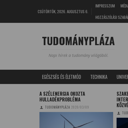
IMPRESSZUM
MÉDI
CSÜTÖRTÖK, 2026. AUGUSZTUS 6.
HOZZÁSZÓLÁSI SZABÁ
TUDOMÁNYPLÁZA
Napi hírek a tudomány világából.
EGÉSZSÉG ÉS ÉLETMÓD
TECHNIKA
UNIV
NÓNIA FÉNYE C.
A SZÉLENERGIA OKOZTA
SZAK
V ONLINE
HULLADÉKPROBLÉMA
INTE
L
KÖZV
TUDOMÁNYPLÁZA
2020/03/09
0/12/10
TUD