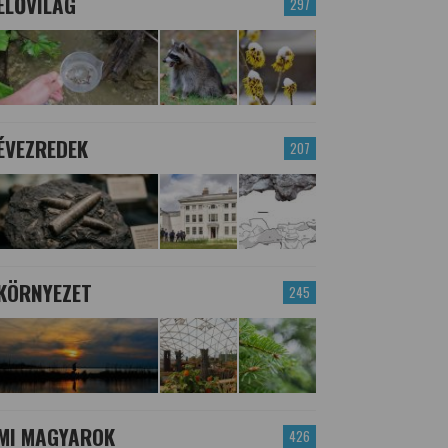
ÉLŐVILÁG
297
ÉVEZREDEK
207
KÖRNYEZET
245
MI MAGYAROK
426