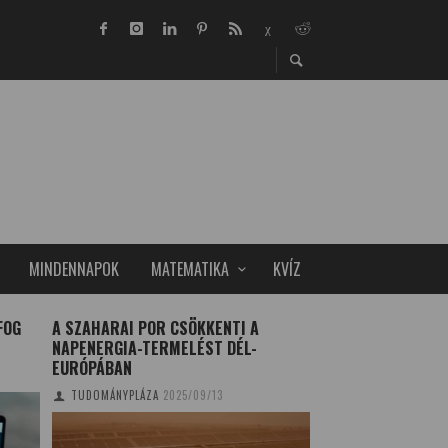
MINDENNAPOK
MATEMATIKA
KVÍZ
FOG
A SZAHARAI POR CSÖKKENTI A
NEM LÉTEZIK A M
NAPENERGIA-TERMELÉST DÉL-
EGYFORMÁN JÓ DI
EURÓPÁBAN
TÉLI MÁRTA
2016/0
TUDOMÁNYPLÁZA
2025/09/13