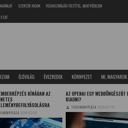
AAJÁNLAT
SZERZŐI JOGOK
FELHASZNÁLÁSI FELTÉTEL, ADATVÉDELEM
LYZAT
ERZUM
ÉLŐVILÁG
ÉVEZREDEK
KÖRNYEZET
MI, MAGYAROK
EMBERKÉPZÉS KÍNÁBAN AZ
AZ OPENAI EGY WEBBÖNGÉSZŐT 
RNETES
KIADNI?
ÉLEMÉNYBEFOLYÁSOLÁSRA
TUDOMÁNYPLÁZA
2025/07/15
OMÁNYPLÁZA
2014/03/18