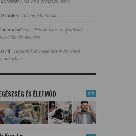
Huynhloan
-
Melyik a gyengébb nem?
Dzsorden
-
Zárójel felbontása
TudományPláza
-
Feladatok és megoldások
deriválás témakörben
Dávid
-
Feladatok és megoldások deriválás
témakörben
EGÉSZSÉG ÉS ÉLETMÓD
373