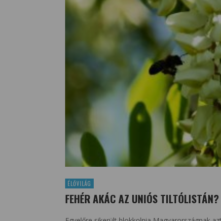
ÉLŐVILÁG
FEHÉR AKÁC AZ UNIÓS TILTÓLISTÁN?
Egyelőre sikerült blokkolnia Magyarországnak az