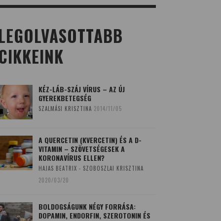
LEGOLVASOTTABB
CIKKEINK
KÉZ-LÁB-SZÁJ VÍRUS – AZ ÚJ
GYEREKBETEGSÉG
SZALMÁSI KRISZTINA
2014/11/05
A QUERCETIN (KVERCETIN) ÉS A D-
VITAMIN – SZÖVETSÉGESEK A
KORONAVÍRUS ELLEN?
HAJAS BEATRIX - SZOBOSZLAI KRISZTINA
2020/03/20
BOLDOGSÁGUNK NÉGY FORRÁSA:
DOPAMIN, ENDORFIN, SZEROTONIN ÉS