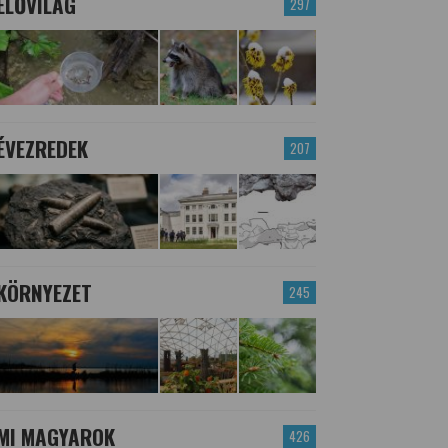
ÉLŐVILÁG
297
ÉVEZREDEK
207
KÖRNYEZET
245
MI MAGYAROK
426