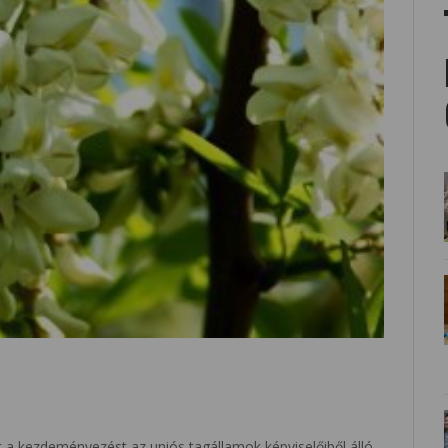
t a kezdeményezést az uniós tagállamok képviselőiből álló