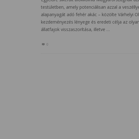
testületben, amely potenciálisan azzal a veszélly
alapanyagát adó fehér akác – közölte Várhelyi O
kezdeményezés lényege és eredeti célja az olya
állatfajok visszaszorítása, illetve …
0