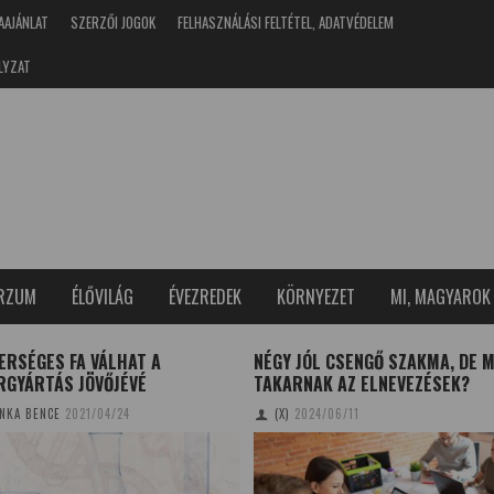
AAJÁNLAT
SZERZŐI JOGOK
FELHASZNÁLÁSI FELTÉTEL, ADATVÉDELEM
LYZAT
ERZUM
ÉLŐVILÁG
ÉVEZREDEK
KÖRNYEZET
MI, MAGYAROK
ERSÉGES FA VÁLHAT A
NÉGY JÓL CSENGŐ SZAKMA, DE M
RGYÁRTÁS JÖVŐJÉVÉ
TAKARNAK AZ ELNEVEZÉSEK?
NKA BENCE
2021/04/24
(X)
2024/06/11