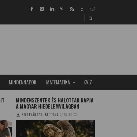
MINDENNAPOK
MATEMATIKA
KVÍZ
IT
MINDENSZENTEK ÉS HALOTTAK NAPJA
A FOGYÁS JAVÍTJA 
A MAGYAR HIEDELEMVILÁGBAN
TELJESÍTMÉNYT
BOTTYÁNSZKI BETTINA
2018/10/30
TUDOMÁNYPLÁZA
20