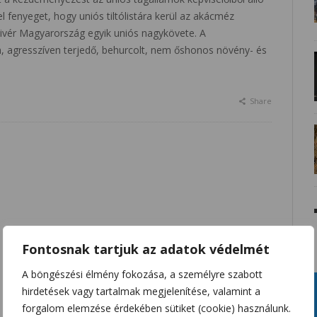
el fenyeget, hogy uniós tiltólistára kerül az akácméz
livér Magyarország egyik uniós nagykövete. A
n, agresszíven terjedő, behurcolt, nem őshonos növény- és
Share
Fontosnak tartjuk az adatok védelmét
A böngészési élmény fokozása, a személyre szabott
hirdetések vagy tartalmak megjelenítése, valamint a
forgalom elemzése érdekében sütiket (cookie) használunk.