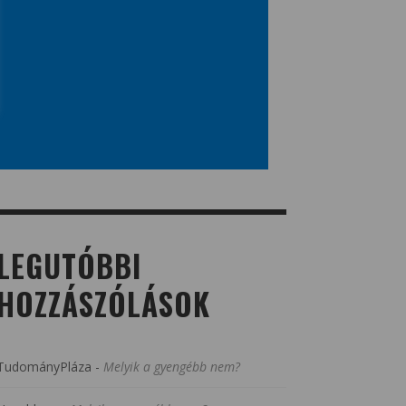
LEGUTÓBBI
HOZZÁSZÓLÁSOK
TudományPláza
-
Melyik a gyengébb nem?