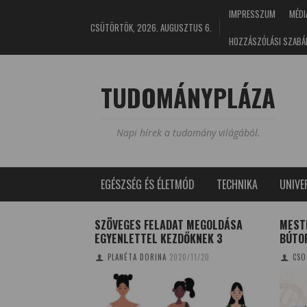
IMPRESSZUM
MÉDI
CSÜTÖRTÖK, 2026. AUGUSZTUS 6.
HOZZÁSZÓLÁSI SZABÁ
TUDOMÁNYPLÁZA
Napi hírek a tudomány világából.
EGÉSZSÉG ÉS ÉLETMÓD
TECHNIKA
UNIV
?
SZÖVEGES FELADAT MEGOLDÁSA
MEST
EGYENLETTEL KEZDŐKNEK 3
BÚTO
4/06/21
PLANÉTA DORINA
2020/11/20
CSO