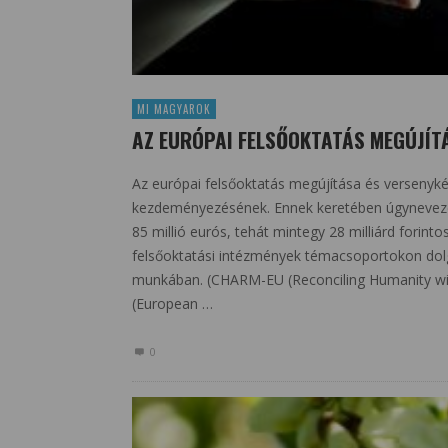
MI MAGYAROK
AZ EURÓPAI FELSŐOKTATÁS MEGÚJÍT
Az európai felsőoktatás megújítása és versenyké
kezdeményezésének. Ennek keretében úgynevezet
85 millió eurós, tehát mintegy 28 milliárd fori
felsőoktatási intézmények témacsoportokon dol
munkában. (CHARM-EU (Reconciling Humanity wi
(European …
0