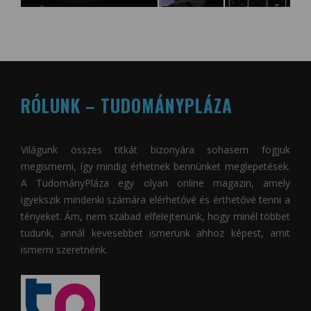
RÓLUNK – TUDOMÁNYPLÁZA
Világunk összes titkát bizonyára sohasem fogjuk
megismerni, így mindig érhetnek bennünket meglepetések.
A
TudományPláza
egy olyan online magazin, amely
igyekszik mindenki számára elérhetővé és érthetővé tenni a
tényeket. Ám, nem szabad elfelejtenünk, hogy minél többet
tudunk, annál kevesebbet ismerünk ahhoz képest, amit
ismerni szeretnénk.