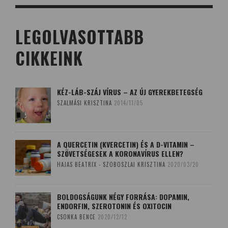
LEGOLVASOTTABB
CIKKEINK
KÉZ-LÁB-SZÁJ VÍRUS – AZ ÚJ GYEREKBETEGSÉG
SZALMÁSI KRISZTINA
2014/11/05
A QUERCETIN (KVERCETIN) ÉS A D-VITAMIN –
SZÖVETSÉGESEK A KORONAVÍRUS ELLEN?
HAJAS BEATRIX - SZOBOSZLAI KRISZTINA
2020/03/20
BOLDOGSÁGUNK NÉGY FORRÁSA: DOPAMIN,
ENDORFIN, SZEROTONIN ÉS OXITOCIN
CSONKA BENCE
2020/12/12