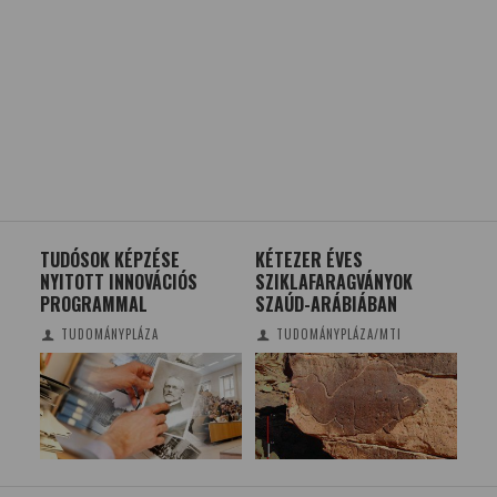
VÜL
TUDÓSOK KÉPZÉSE
KÉTEZER ÉVES
A 
NYITOTT INNOVÁCIÓS
SZIKLAFARAGVÁNYOK
TÉ
PROGRAMMAL
SZAÚD-ARÁBIÁBAN
BOL
SZE
TUDOMÁNYPLÁZA
TUDOMÁNYPLÁZA/MTI