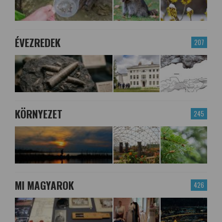
ÉVEZREDEK
207
KÖRNYEZET
245
MI MAGYAROK
426