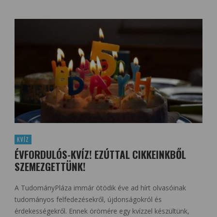
KVÍZ
ÉVFORDULÓS-KVÍZ! EZÚTTAL CIKKEINKBŐL
SZEMEZGETTÜNK!
A TudományPláza immár ötödik éve ad hírt olvasóinak
tudományos felfedezésekről, újdonságokról és
érdekességekről. Ennek örömére egy kvízzel készültünk,