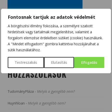
Fontosnak tartjuk az adatok védelmét
A böngészési élmény fokozása, a személyre szabott
hirdetések vagy tartalmak megjelenítése, valamint a
forgalom elemzése érdekében sütiket (cookie) használunk.
A "Mindet elfogadom" gombra kattintva hozzájárulhat a
sütik használatához.
LEGUTÓBBI
Testreszabás
Elutasítás
Elfogadás
HOZZÁSZÓLÁSOK
TudományPláza
-
Melyik a gyengébb nem?
Huynhloan
-
Melyik a gyengébb nem?