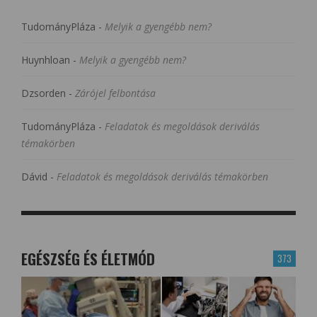
TudományPláza
-
Melyik a gyengébb nem?
Huynhloan
-
Melyik a gyengébb nem?
Dzsorden
-
Zárójel felbontása
TudományPláza
-
Feladatok és megoldások deriválás
témakörben
Dávid
-
Feladatok és megoldások deriválás témakörben
EGÉSZSÉG ÉS ÉLETMÓD
373