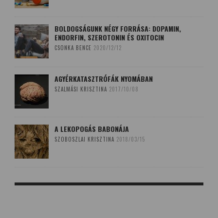
BOLDOGSÁGUNK NÉGY FORRÁSA: DOPAMIN,
ENDORFIN, SZEROTONIN ÉS OXITOCIN
CSONKA BENCE
2020/12/12
AGYÉRKATASZTRÓFÁK NYOMÁBAN
SZALMÁSI KRISZTINA
2017/10/08
A LEKOPOGÁS BABONÁJA
SZOBOSZLAI KRISZTINA
2018/03/15