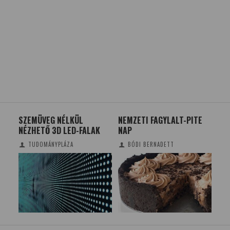
SZEMÜVEG NÉLKÜL
NEMZETI FAGYLALT-PITE
A 
ÁG
NÉZHETŐ 3D LED-FALAK
NAP
AK
SZT
TUDOMÁNYPLÁZA
BÓDI BERNADETT