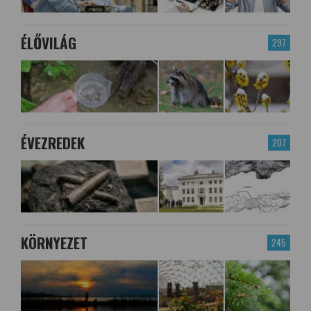
ÉLŐVILÁG
297
ÉVEZREDEK
207
KÖRNYEZET
245