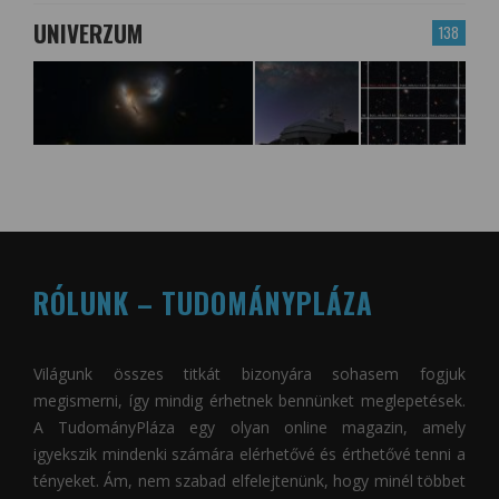
UNIVERZUM
138
RÓLUNK – TUDOMÁNYPLÁZA
Világunk összes titkát bizonyára sohasem fogjuk
megismerni, így mindig érhetnek bennünket meglepetések.
A
TudományPláza
egy olyan online magazin, amely
igyekszik mindenki számára elérhetővé és érthetővé tenni a
tényeket. Ám, nem szabad elfelejtenünk, hogy minél többet