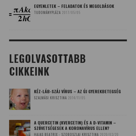
EGYENLETEK – FELADATOK ÉS MEGOLDÁSOK
TUDOMÁNYPLÁZA
2017/05/05
LEGOLVASOTTABB
CIKKEINK
KÉZ-LÁB-SZÁJ VÍRUS – AZ ÚJ GYEREKBETEGSÉG
SZALMÁSI KRISZTINA
2014/11/05
A QUERCETIN (KVERCETIN) ÉS A D-VITAMIN –
SZÖVETSÉGESEK A KORONAVÍRUS ELLEN?
HAJAS BEATRIX - SZOBOSZLAI KRISZTINA
2020/03/20