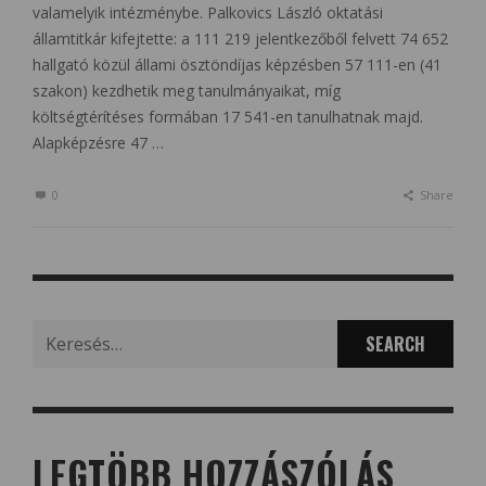
valamelyik intézménybe. Palkovics László oktatási
államtitkár kifejtette: a 111 219 jelentkezőből felvett 74 652
hallgató közül állami ösztöndíjas képzésben 57 111-en (41
szakon) kezdhetik meg tanulmányaikat, míg
költségtérítéses formában 17 541-en tanulhatnak majd.
Alapképzésre 47 …
0
Share
Search
for:
LEGTÖBB HOZZÁSZÓLÁS