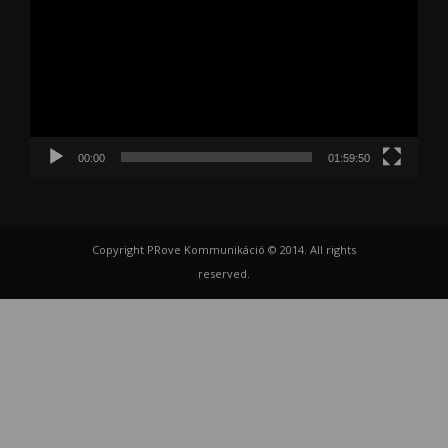
00:00
01:59:50
Copyright PRove Kommunikáció © 2014. All rights
reserved.