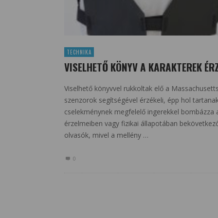
TECHNIKA
VISELHETŐ KÖNYV A KARAKTEREK ÉRZ
Viselhető könyvvel rukkoltak elő a Massachusetts
szenzorok segítségével érzékeli, épp hol tartana
cselekménynek megfelelő ingerekkel bombázza az 
érzelmeiben vagy fizikai állapotában bekövetkező
olvasók, mivel a mellény …
0