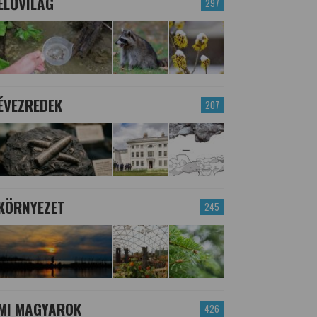
ÉLŐVILÁG
297
ÉVEZREDEK
207
KÖRNYEZET
245
MI MAGYAROK
426