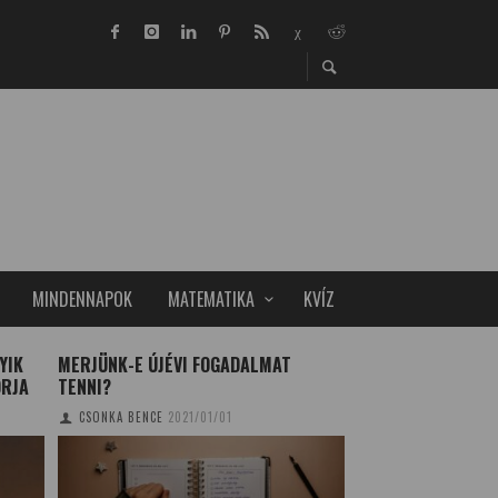
MINDENNAPOK
MATEMATIKA
KVÍZ
YIK
MERJÜNK-E ÚJÉVI FOGADALMAT
EGY CSENDES-ÓCE
ORJA
TENNI?
MIATT LEHET TÖBB
MAGYARORSZÁGO
CSONKA BENCE
2021/01/01
TUDOMÁNYPLÁZA
20