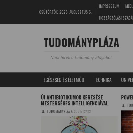
IMPRESSZUM
MÉDI
CSÜTÖRTÖK, 2026. AUGUSZTUS 6.
HOZZÁSZÓLÁSI SZABÁ
TUDOMÁNYPLÁZA
Napi hírek a tudomány világából.
EGÉSZSÉG ÉS ÉLETMÓD
TECHNIKA
UNIV
SAL AZ ELTŰNŐ
ÚJ ANTIBIOTIKUMOK KERESÉSE
POWE
MESTERSÉGES INTELLIGENCIÁVAL
TUD
1/10/12
TUDOMÁNYPLÁZA
2021/12/23