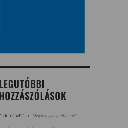
LEGUTÓBBI
HOZZÁSZÓLÁSOK
TudományPláza
-
Melyik a gyengébb nem?