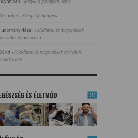
Huynhloan
-
Melyik a gyengébb nem?
Dzsorden
-
Zárójel felbontása
TudományPláza
-
Feladatok és megoldások
deriválás témakörben
Dávid
-
Feladatok és megoldások deriválás
témakörben
EGÉSZSÉG ÉS ÉLETMÓD
373