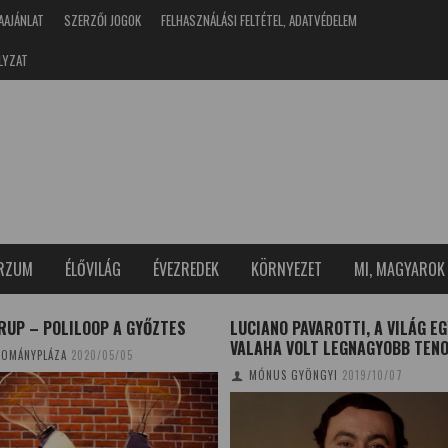
AAJÁNLAT
SZERZŐI JOGOK
FELHASZNÁLÁSI FELTÉTEL, ADATVÉDELEM
LYZAT
ERZUM
ÉLŐVILÁG
ÉVEZREDEK
KÖRNYEZET
MI, MAGYAROK
RUP – POLILOOP A GYŐZTES
LUCIANO PAVAROTTI, A VILÁG EG
VALAHA VOLT LEGNAGYOBB TEN
OMÁNYPLÁZA
2020/05/05
MÓNUS GYÖNGYI
2019/10/07