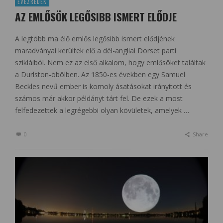
ÉVEZREDEK
AZ EMLŐSÖK LEGŐSIBB ISMERT ELŐDJE
A legtöbb ma élő emlős legősibb ismert elődjének
maradványai kerültek elő a dél-angliai Dorset parti
szikláiból. Nem ez az első alkalom, hogy emlősöket találtak
a Durlston-öbölben. Az 1850-es években egy Samuel
Beckles nevű ember is komoly ásatásokat irányított és
számos már akkor példányt tárt fel. De ezek a most
felfedezettek a legrégebbi olyan kövületek, amelyek …
0
Share