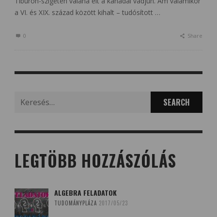
Tiburón-szigeten valaha élt a kanadai vadjuh. Ám valamikor
a VI. és XIX. század között kihalt – tudósított …
0
Share
Search
for:
LEGTÖBB HOZZÁSZÓLÁS
ALGEBRA FELADATOK
TUDOMÁNYPLÁZA
2017/05/23