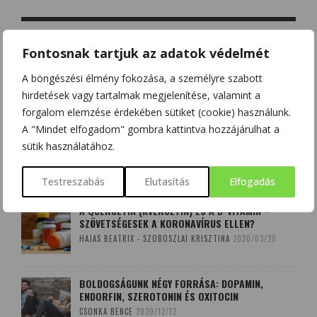
LEGOLVASOTTABB
Fontosnak tartjuk az adatok védelmét
A böngészési élmény fokozása, a személyre szabott
CIKKEINK
hirdetések vagy tartalmak megjelenítése, valamint a
forgalom elemzése érdekében sütiket (cookie) használunk.
A "Mindet elfogadom" gombra kattintva hozzájárulhat a
KÉZ-LÁB-SZÁJ VÍRUS – AZ ÚJ GYEREKBETEGSÉG
sütik használatához.
SZALMÁSI KRISZTINA
2014/11/05
Testreszabás
Elutasítás
Elfogadás
A QUERCETIN (KVERCETIN) ÉS A D-VITAMIN –
SZÖVETSÉGESEK A KORONAVÍRUS ELLEN?
HAJAS BEATRIX - SZOBOSZLAI KRISZTINA
2020/03/20
BOLDOGSÁGUNK NÉGY FORRÁSA: DOPAMIN,
ENDORFIN, SZEROTONIN ÉS OXITOCIN
CSONKA BENCE
2020/12/12