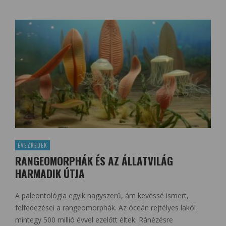
ÉVEZREDEK
RANGEOMORPHÁK ÉS AZ ÁLLATVILÁG
HARMADIK ÚTJA
A paleontológia egyik nagyszerű, ám kevéssé ismert,
felfedezései a rangeomorphák. Az óceán rejtélyes lakói
mintegy 500 millió évvel ezelőtt éltek. Ránézésre