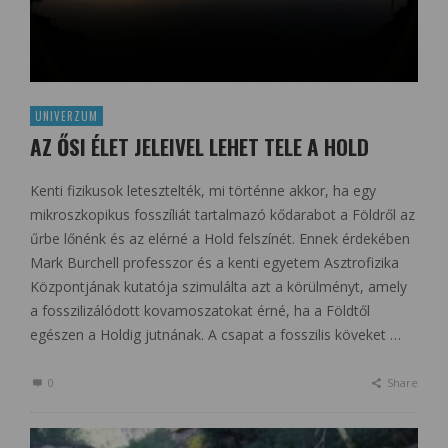
UNIVERZUM
AZ ŐSI ÉLET JELEIVEL LEHET TELE A HOLD
Kenti fizikusok letesztelték, mi történne akkor, ha egy
mikroszkopikus fosszíliát tartalmazó kődarabot a Földről az
űrbe lőnénk és az elérné a Hold felszínét. Ennek érdekében
Mark Burchell professzor és a kenti egyetem Asztrofizika
Központjának kutatója szimulálta azt a körülményt, amely
a fosszilizálódott kovamoszatokat érné, ha a Földtől
egészen a Holdig jutnának. A csapat a fosszilis köveket …
0
Share