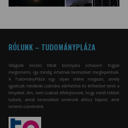
RÓLUNK – TUDOMÁNYPLÁZA
Világunk összes titkát bizonyára sohasem fogjuk
megismerni, így mindig érhetnek bennünket meglepetések.
A
TudományPláza
egy olyan online magazin, amely
igyekszik mindenki számára elérhetővé és érthetővé tenni a
tényeket. Ám, nem szabad elfelejtenünk, hogy minél többet
tudunk, annál kevesebbet ismerünk ahhoz képest, amit
ismerni szeretnénk.