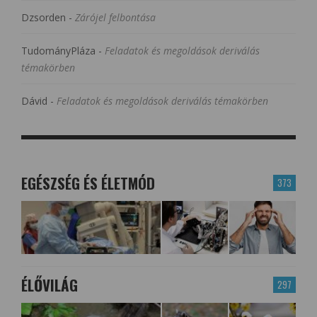
Dzsorden
-
Zárójel felbontása
TudományPláza
-
Feladatok és megoldások deriválás
témakörben
Dávid
-
Feladatok és megoldások deriválás témakörben
EGÉSZSÉG ÉS ÉLETMÓD
373
ÉLŐVILÁG
297