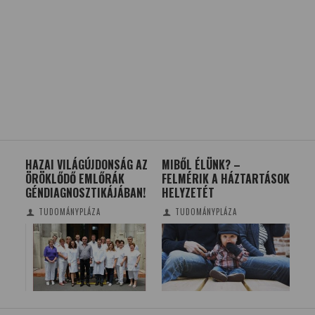
S
HAZAI VILÁGÚJDONSÁG AZ
MIBŐL ÉLÜNK? –
MA
ÖRÖKLŐDŐ EMLŐRÁK
FELMÉRIK A HÁZTARTÁSOK
GY
GÉNDIAGNOSZTIKÁJÁBAN!
HELYZETÉT
TUDOMÁNYPLÁZA
TUDOMÁNYPLÁZA