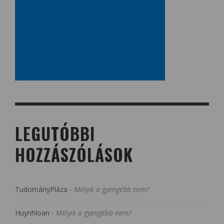
LEGUTÓBBI
HOZZÁSZÓLÁSOK
TudományPláza
-
Melyik a gyengébb nem?
Huynhloan
-
Melyik a gyengébb nem?