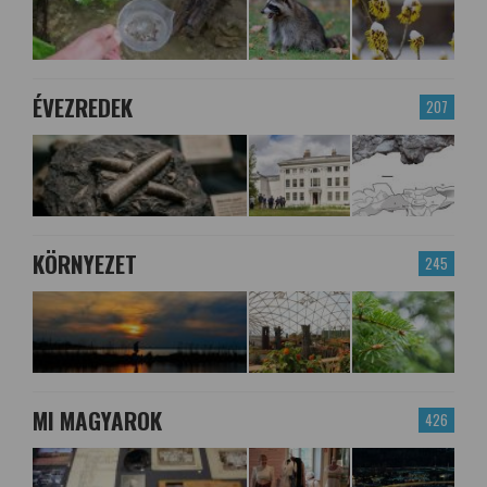
ÉVEZREDEK
207
KÖRNYEZET
245
MI MAGYAROK
426