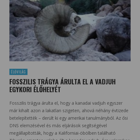
ÉLŐVILÁG
FOSSZILIS TRÁGYA ÁRULTA EL A VADJUH
EGYKORI ÉLŐHELYÉT
Fosszilis trágya árulta el, hogy a kanadai vadjuh egyszer
már kihalt azon a lakatlan szigeten, ahová néhány évtizede
betelepítették – derült ki egy amerikai tanulmányból. Az ősi
DNS elemzésével és más eljárások segítségével
megállapították, hogy a Kaliforniai-öbölben található