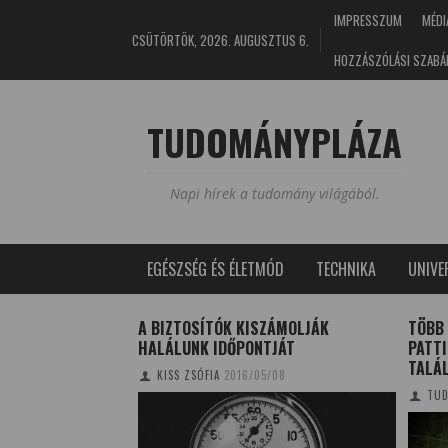
IMPRESSZUM
MÉDI
CSÜTÖRTÖK, 2026. AUGUSZTUS 6.
HOZZÁSZÓLÁSI SZABÁ
TUDOMÁNYPLÁZA
Napi hírek a tudomány világából.
EGÉSZSÉG ÉS ÉLETMÓD
TECHNIKA
UNIV
, KIS MŰHOLD A
A BIZTOSÍTÓK KISZÁMOLJÁK
TÖBB
HALÁLUNK IDŐPONTJÁT
PATT
TALÁ
1/08/28
KISS ZSÓFIA
2016/05/08
TUD