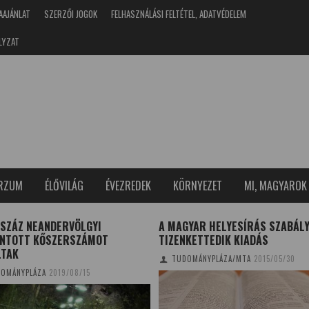
AAJÁNLAT
SZERZŐI JOGOK
FELHASZNÁLÁSI FELTÉTEL, ADATVÉDELEM
LYZAT
ERZUM
ÉLŐVILÁG
ÉVEZREDEK
KÖRNYEZET
MI, MAGYAROK
 SZÁZ NEANDERVÖLGYI
A MAGYAR HELYESÍRÁS SZABÁLY
INTOTT KŐSZERSZÁMOT
TIZENKETTEDIK KIADÁS
LTAK
TUDOMÁNYPLÁZA/MTA
2015/05/30
OMÁNYPLÁZA
2019/08/15