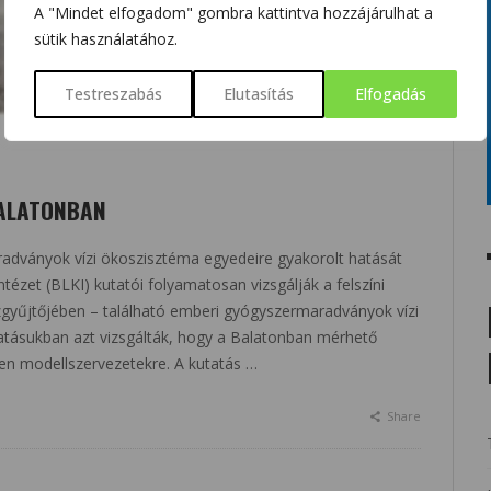
A "Mindet elfogadom" gombra kattintva hozzájárulhat a
sütik használatához.
Testreszabás
Elutasítás
Elfogadás
ALATONBAN
dványok vízi ökoszisztéma egyedeire gyakorolt hatását
tézet (BLKI) kutatói folyamatosan vizsgálják a felszíni
zgyűjtőjében – található emberi gyógyszermaradványok vízi
atásukban azt vizsgálták, hogy a Balatonban mérhető
en modellszervezetekre. A kutatás …
Share