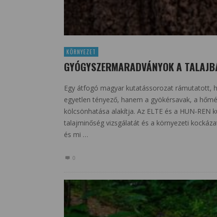
KÖRNYEZET
GYÓGYSZERMARADVÁNYOK A TALAJB
Egy átfogó magyar kutatássorozat rámutatott, 
egyetlen tényező, hanem a gyökérsavak, a hőmé
kölcsönhatása alakítja. Az ELTE és a HUN-REN kut
talajminőség vizsgálatát és a környezeti kockázat
és mi …
0