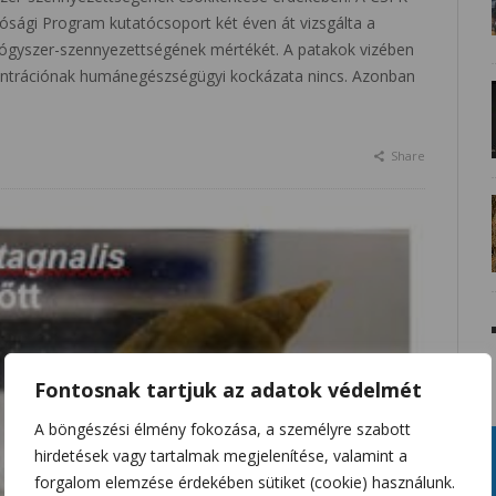
lósági Program kutatócsoport két éven át vizsgálta a
yógyszer-szennyezettségének mértékét. A patakok vizében
entrációnak humánegészségügyi kockázata nincs. Azonban
Share
Fontosnak tartjuk az adatok védelmét
A böngészési élmény fokozása, a személyre szabott
hirdetések vagy tartalmak megjelenítése, valamint a
forgalom elemzése érdekében sütiket (cookie) használunk.