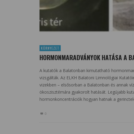
KÖRNYEZET
HORMONMARADVÁNYOK HATÁSA A B
A kutatók a Balatonban kimutatható hormonmara
vizsgálták. Az ELKH Balatoni Limnológiai Kutatóin
vizekben – elsősorban a Balatonban és annak ví
ökoszisztémára gyakorolt hatását. Legújabb kut
hormonkoncentrációk hogyan hatnak a gerinctel
0