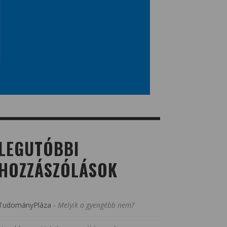
LEGUTÓBBI
HOZZÁSZÓLÁSOK
TudományPláza
-
Melyik a gyengébb nem?