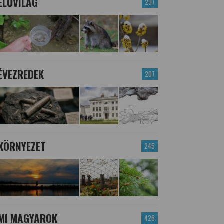
ÉLŐVILÁG
297
ÉVEZREDEK
207
KÖRNYEZET
245
MI MAGYAROK
426