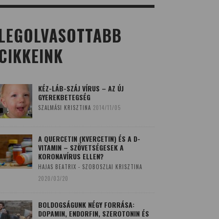
LEGOLVASOTTABB
CIKKEINK
KÉZ-LÁB-SZÁJ VÍRUS – AZ ÚJ
GYEREKBETEGSÉG
SZALMÁSI KRISZTINA
2014/11/05
A QUERCETIN (KVERCETIN) ÉS A D-
VITAMIN – SZÖVETSÉGESEK A
KORONAVÍRUS ELLEN?
HAJAS BEATRIX - SZOBOSZLAI KRISZTINA
2020/03/20
BOLDOGSÁGUNK NÉGY FORRÁSA:
DOPAMIN, ENDORFIN, SZEROTONIN ÉS