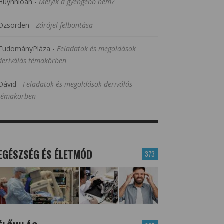
Huynhloan
-
Melyik a gyengébb nem?
Dzsorden
-
Zárójel felbontása
TudományPláza
-
Feladatok és megoldások
deriválás témakörben
Dávid
-
Feladatok és megoldások deriválás
témakörben
EGÉSZSÉG ÉS ÉLETMÓD
373