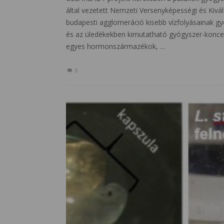
által vezetett Nemzeti Versenyképességi és Kivá
budapesti agglomeráció kisebb vízfolyásainak g
és az üledékekben kimutatható gyógyszer-konc
egyes hormonszármazékok, …
0