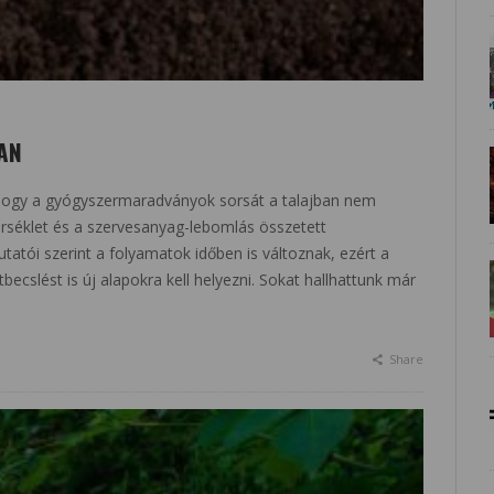
AN
hogy a gyógyszermaradványok sorsát a talajban nem
rséklet és a szervesanyag-lebomlás összetett
atói szerint a folyamatok időben is változnak, ezért a
becslést is új alapokra kell helyezni. Sokat hallhattunk már
Share