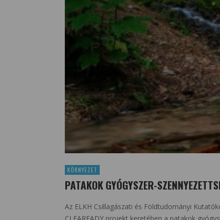
KÖRNYEZET
PATAKOK GYÓGYSZER-SZENNYEZETTS
Az ELKH Csillagászati és Földtudományi Kutatók
CLEAREADY projekt keretében a patakok gyógys