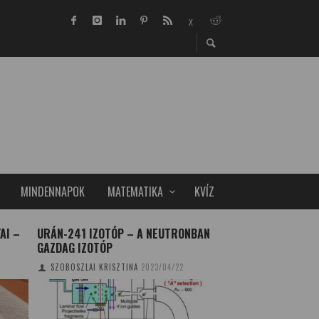
MINDENNAPOK
MATEMATIKA
KVÍZ
AI –
URÁN-241 IZOTÓP – A NEUTRONBAN
VADLÚD-HÉTVÉGÉK
GAZDAG IZOTÓP
VADLÚDSOKADALO
SZOBOSZLAI KRISZTINA
2023/04/22
TUDOMÁNYPLÁZA
20