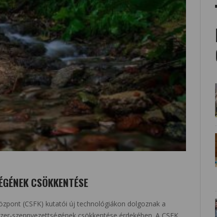
ÉGÉNEK CSÖKKENTÉSE
özpont (CSFK) kutatói új technológiákon dolgoznak a
zer-szennyezettségének csökkentése érdekében. A CSFK