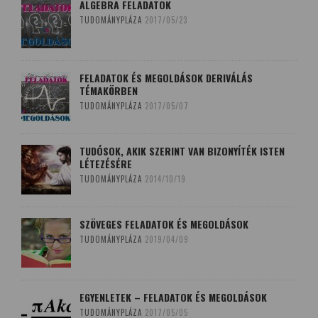
ALGEBRA FELADATOK
TUDOMÁNYPLÁZA
2017/05/23
FELADATOK ÉS MEGOLDÁSOK DERIVÁLÁS
TÉMAKÖRBEN
TUDOMÁNYPLÁZA
2017/05/07
TUDÓSOK, AKIK SZERINT VAN BIZONYÍTÉK ISTEN
LÉTEZÉSÉRE
TUDOMÁNYPLÁZA
2014/10/19
SZÖVEGES FELADATOK ÉS MEGOLDÁSOK
TUDOMÁNYPLÁZA
2019/04/09
EGYENLETEK – FELADATOK ÉS MEGOLDÁSOK
TUDOMÁNYPLÁZA
2017/05/05