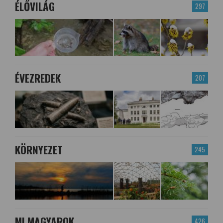
ÉLŐVILÁG
297
ÉVEZREDEK
207
KÖRNYEZET
245
MI MAGYAROK
426