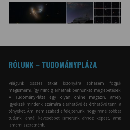
RÓLUNK – TUDOMÁNYPLÁZA
Világunk összes titkát bizonyára sohasem fogjuk
megismerni, így mindig érhetnek bennünket meglepetések.
A
TudományPláza
egy olyan online magazin, amely
igyekszik mindenki számára elérhetővé és érthetővé tenni a
tényeket. Ám, nem szabad elfelejtenünk, hogy minél többet
tudunk, annál kevesebbet ismerünk ahhoz képest, amit
ismerni szeretnénk.