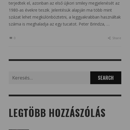
terjedtek el, azonban az első újkori smiley megjelenését az
1980-as évekre teszik. Jelentésük alapján ma több mint
százat lehet megkülönböztetni, a leggyakrabban használtak
száma is meghaladja az egy tucatot. Peter Brindza, …
0
Share
Search
for:
LEGTÖBB HOZZÁSZÓLÁS