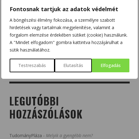
Fontosnak tartjuk az adatok védelmét
A böngészési élmény fokozása, a személyre szabott
hirdetések vagy tartalmak megjelenítése, valamint a
forgalom elemzése érdekében sütiket (cookie) használunk.
A "Mindet elfogadom" gombra kattintva hozzájárulhat a
sütik használatához.
Testreszabás
Elutasítás
Elfogadás
LEGUTÓBBI
HOZZÁSZÓLÁSOK
TudományPláza
-
Melyik a gyengébb nem?