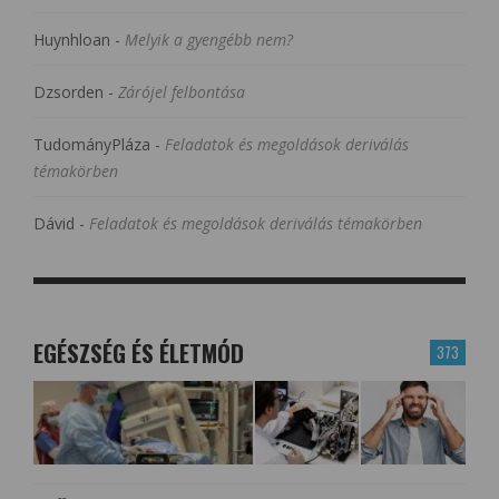
Huynhloan
-
Melyik a gyengébb nem?
Dzsorden
-
Zárójel felbontása
TudományPláza
-
Feladatok és megoldások deriválás
témakörben
Dávid
-
Feladatok és megoldások deriválás témakörben
EGÉSZSÉG ÉS ÉLETMÓD
373