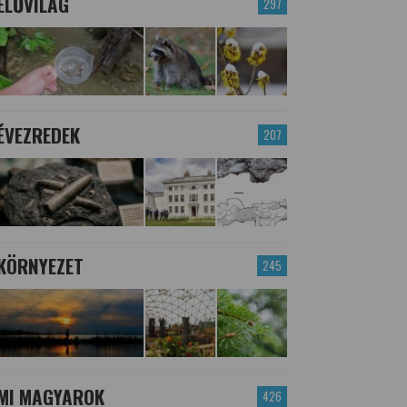
ÉLŐVILÁG
297
ÉVEZREDEK
207
KÖRNYEZET
245
MI MAGYAROK
426