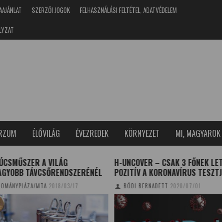
AAJÁNLAT
SZERZŐI JOGOK
FELHASZNÁLÁSI FELTÉTEL, ADATVÉDELEM
LYZAT
ERZUM
ÉLŐVILÁG
ÉVEZREDEK
KÖRNYEZET
MI, MAGYAROK
ÚCSMŰSZER A VILÁG
H-UNCOVER – CSAK 3 FŐNEK LE
AGYOBB TÁVCSŐRENDSZERÉNÉL
POZITÍV A KORONAVÍRUS TESZT
OMÁNYPLÁZA/MTA
2018/03/17
BÓDI BERNADETT
2020/07/01