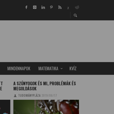
MINDENNAPOK
MATEMATIKA
KVÍZ
TT
A SZÚNYOGOK ÉS MI, PROBLÉMÁK ÉS
KOMPOSZTÁLÓ TE
JE
MEGOLDÁSOK
A KÖRFORGÁSOS 
TUDOMÁNYPLÁZA
2019/06/17
TUDOMÁNYPLÁZA
20