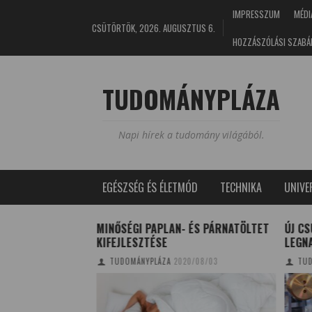
IMPRESSZUM
MÉDI
CSÜTÖRTÖK, 2026. AUGUSZTUS 6.
HOZZÁSZÓLÁSI SZABÁ
TUDOMÁNYPLÁZA
Napi hírek a tudomány világából.
EGÉSZSÉG ÉS ÉLETMÓD
TECHNIKA
UNIV
KSZOR TÚL KÉSŐI
MINŐSÉGI PAPLAN- ÉS PÁRNATÖLTET
ÚJ CS
KIFEJLESZTÉSE
LEGN
0/08/13
TUDOMÁNYPLÁZA
2020/08/03
TUD