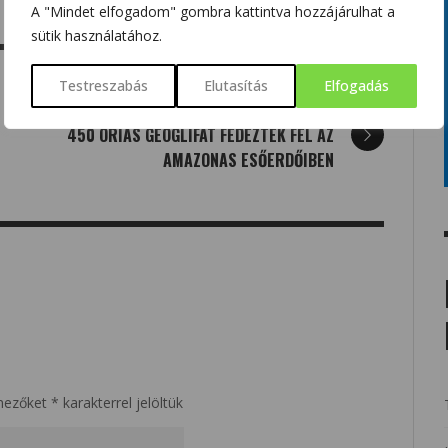
A "Mindet elfogadom" gombra kattintva hozzájárulhat a
sütik használatához.
Testreszabás
Elutasítás
Elfogadás
NEXT
450 ÓRIÁS GEOGLIFÁT FEDEZTEK FEL AZ
AMAZONAS ESŐERDŐIBEN
mezőket
*
karakterrel jelöltük