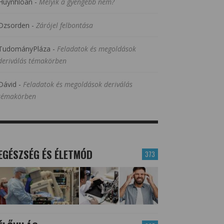
Huynhloan
-
Melyik a gyengébb nem?
Dzsorden
-
Zárójel felbontása
TudományPláza
-
Feladatok és megoldások
deriválás témakörben
Dávid
-
Feladatok és megoldások deriválás
témakörben
EGÉSZSÉG ÉS ÉLETMÓD
373