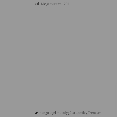
Megtekintés:
291
hangulatjel
mosolygó arc
smiley
Trencsén