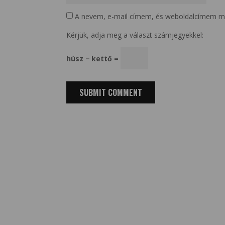
A nevem, e-mail címem, és weboldalcímem m
Kérjük, adja meg a választ számjegyekkel:
húsz − kettő =