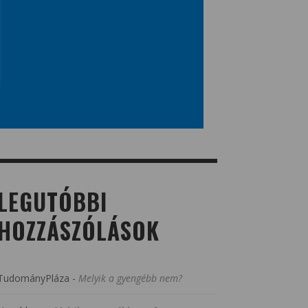
LEGUTÓBBI
HOZZÁSZÓLÁSOK
TudományPláza
-
Melyik a gyengébb nem?