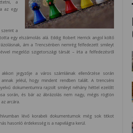
tetni, a
ja az egy
 szerint a
totta egy elszámolás alá. Eddig Robert Herrick angol költő
ábrázolásnak, ám a Trencsénben nemrég felfedezett smileyt
évvel megelőzi szigetországi társát – írta a felfedezésről
 akkori jegyzője a város számláinak ellenőrzése során
 annak jeléül, hogy mindent rendben talált. A trencséni
nyelvű dokumentumra rajzolt smileyt néhány héttel ezelőtt
ása során, és bár az ábrázolás nem nagy, mégis rögtön
 az arcára.
rchívumban lévő korabeli dokumentumok még sok titkot
ás hasonló érdekesség is a napvilágra kerül.