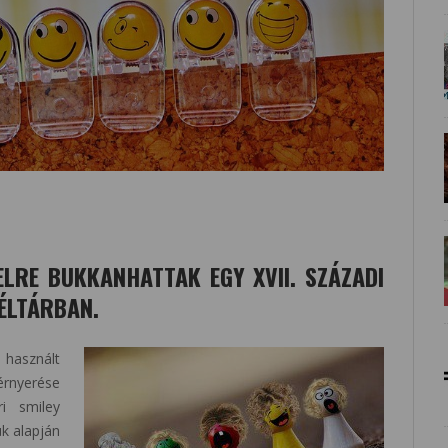
JELRE BUKKANHATTAK EGY XVII. SZÁZADI
ÉLTÁRBAN.
használt
érnyerése
i smiley
ük alapján