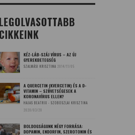
LEGOLVASOTTABB
CIKKEINK
KÉZ-LÁB-SZÁJ VÍRUS – AZ ÚJ
GYEREKBETEGSÉG
SZALMÁSI KRISZTINA
2014/11/05
A QUERCETIN (KVERCETIN) ÉS A D-
VITAMIN – SZÖVETSÉGESEK A
KORONAVÍRUS ELLEN?
HAJAS BEATRIX - SZOBOSZLAI KRISZTINA
2020/03/20
BOLDOGSÁGUNK NÉGY FORRÁSA:
DOPAMIN, ENDORFIN, SZEROTONIN ÉS