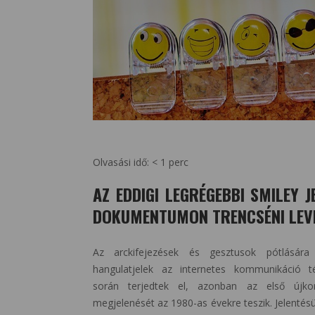
Olvasási idő:
< 1
perc
AZ EDDIGI LEGRÉGEBBI SMILEY 
DOKUMENTUMON TRENCSÉNI LEV
Az arckifejezések és gesztusok pótlására 
hangulatjelek az internetes kommunikáció t
során terjedtek el, azonban az első újkor
megjelenését az 1980-as évekre teszik. Jelentés