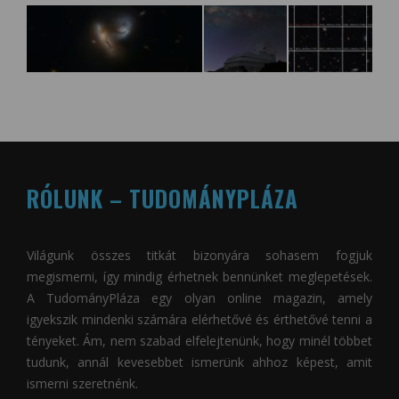
RÓLUNK – TUDOMÁNYPLÁZA
Világunk összes titkát bizonyára sohasem fogjuk
megismerni, így mindig érhetnek bennünket meglepetések.
A
TudományPláza
egy olyan online magazin, amely
igyekszik mindenki számára elérhetővé és érthetővé tenni a
tényeket. Ám, nem szabad elfelejtenünk, hogy minél többet
tudunk, annál kevesebbet ismerünk ahhoz képest, amit
ismerni szeretnénk.