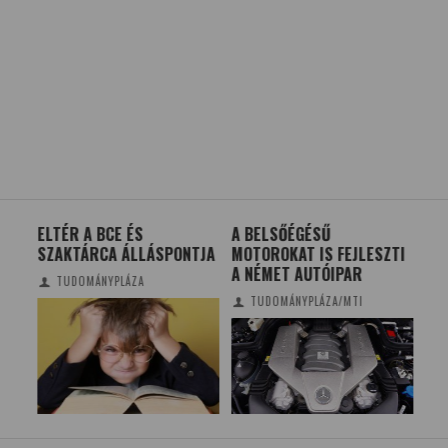
ELTÉR A BCE ÉS
A BELSŐÉGÉSŰ
GÉ
J
SZAKTÁRCA ÁLLÁSPONTJA
MOTOROKAT IS FEJLESZTI
LE
A NÉMET AUTÓIPAR
TUDOMÁNYPLÁZA
TUDOMÁNYPLÁZA/MTI