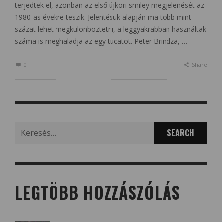
terjedtek el, azonban az első újkori smiley megjelenését az
1980-as évekre teszik. Jelentésük alapján ma több mint
százat lehet megkülönböztetni, a leggyakrabban használtak
száma is meghaladja az egy tucatot. Peter Brindza, …
0
Share
Search
for:
LEGTÖBB HOZZÁSZÓLÁS