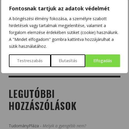
Fontosnak tartjuk az adatok védelmét
A böngészési élmény fokozása, a személyre szabott
hirdetések vagy tartalmak megjelenítése, valamint a
forgalom elemzése érdekében sütiket (cookie) használunk.
A "Mindet elfogadom" gombra kattintva hozzájárulhat a
sütik használatához.
Testreszabás
Elutasítás
Elfogadás
LEGUTÓBBI
HOZZÁSZÓLÁSOK
TudományPláza
-
Melyik a gyengébb nem?