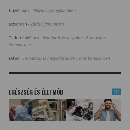
Huynhloan
-
Melyik a gyengébb nem?
Dzsorden
-
Zárójel felbontása
TudományPláza
-
Feladatok és megoldások deriválás
témakörben
Dávid
-
Feladatok és megoldások deriválás témakörben
EGÉSZSÉG ÉS ÉLETMÓD
373