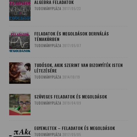
ALGEBRA FELADATOK
TUDOMÁNYPLÁZA
2017/05/23
FELADATOK ÉS MEGOLDÁSOK DERIVÁLÁS
TÉMAKÖRBEN
TUDOMÁNYPLÁZA
2017/05/07
TUDÓSOK, AKIK SZERINT VAN BIZONYÍTÉK ISTEN
LÉTEZÉSÉRE
TUDOMÁNYPLÁZA
2014/10/19
SZÖVEGES FELADATOK ÉS MEGOLDÁSOK
TUDOMÁNYPLÁZA
2019/04/09
EGYENLETEK – FELADATOK ÉS MEGOLDÁSOK
TUDOMÁNYPLÁZA
2017/05/05