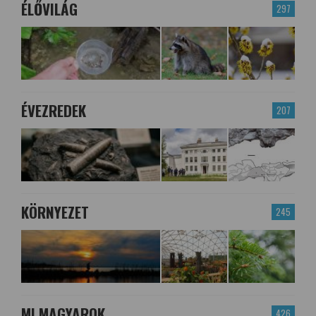
ÉLŐVILÁG
297
ÉVEZREDEK
207
KÖRNYEZET
245
MI MAGYAROK
426