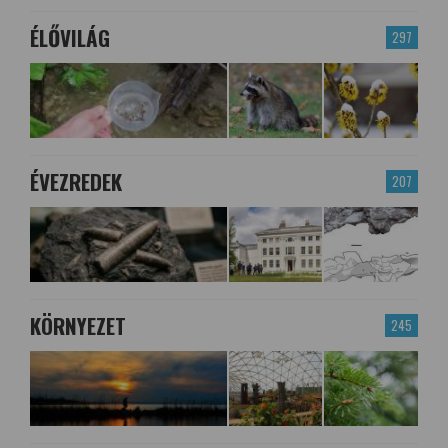
ÉLŐVILÁG
297
ÉVEZREDEK
207
KÖRNYEZET
245