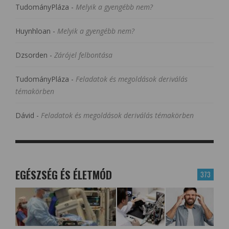
TudományPláza
-
Melyik a gyengébb nem?
Huynhloan
-
Melyik a gyengébb nem?
Dzsorden
-
Zárójel felbontása
TudományPláza
-
Feladatok és megoldások deriválás
témakörben
Dávid
-
Feladatok és megoldások deriválás témakörben
EGÉSZSÉG ÉS ÉLETMÓD
373