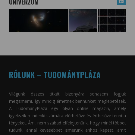
UNIVERZUM
138
RÓLUNK – TUDOMÁNYPLÁZA
Világunk összes titkát bizonyára sohasem fogjuk
megismerni, így mindig érhetnek bennünket meglepetések.
A
TudományPláza
egy olyan online magazin, amely
igyekszik mindenki számára elérhetővé és érthetővé tenni a
tényeket. Ám, nem szabad elfelejtenünk, hogy minél többet
tudunk, annál kevesebbet ismerünk ahhoz képest, amit