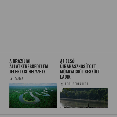
A BRAZÍLIAI
AZ ELSŐ
CS
K
ÁLLATKERESKEDELEM
ÚJRAHASZNOSÍTOTT
MA
JELENLEGI HELYZETE
MŰANYAGBÓL KÉSZÜLT
SZ
LADIK
TAMAS
BÓDI BERNADETT