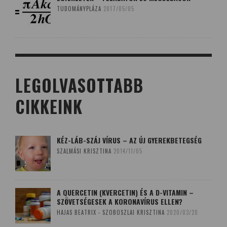
TUDOMÁNYPLÁZA
2017/05/05
LEGOLVASOTTABB
CIKKEINK
KÉZ-LÁB-SZÁJ VÍRUS – AZ ÚJ GYEREKBETEGSÉG
SZALMÁSI KRISZTINA
2014/11/05
A QUERCETIN (KVERCETIN) ÉS A D-VITAMIN –
SZÖVETSÉGESEK A KORONAVÍRUS ELLEN?
HAJAS BEATRIX - SZOBOSZLAI KRISZTINA
2020/03/20