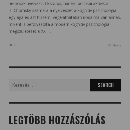
nemcsak nyelvész, filozófus, hanem politikai aktivista
is. Chomsky számára a nyelvészet a kognitív pszichológia
egy ága és azt hiszem, végeláthatatlan irodalma van annak,
miként is befolyásolta a modern kognitív pszichológia
megszületését a XX. …
0
Share
Search
for:
LEGTÖBB HOZZÁSZÓLÁS