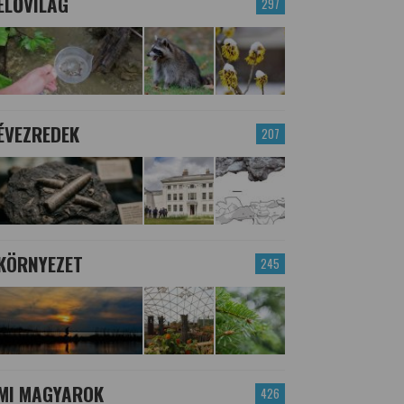
ÉLŐVILÁG
297
ÉVEZREDEK
207
KÖRNYEZET
245
MI MAGYAROK
426