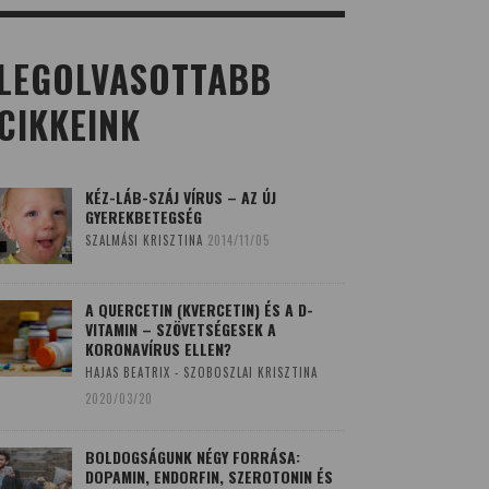
LEGOLVASOTTABB
CIKKEINK
KÉZ-LÁB-SZÁJ VÍRUS – AZ ÚJ
GYEREKBETEGSÉG
SZALMÁSI KRISZTINA
2014/11/05
A QUERCETIN (KVERCETIN) ÉS A D-
VITAMIN – SZÖVETSÉGESEK A
KORONAVÍRUS ELLEN?
HAJAS BEATRIX - SZOBOSZLAI KRISZTINA
2020/03/20
BOLDOGSÁGUNK NÉGY FORRÁSA:
DOPAMIN, ENDORFIN, SZEROTONIN ÉS