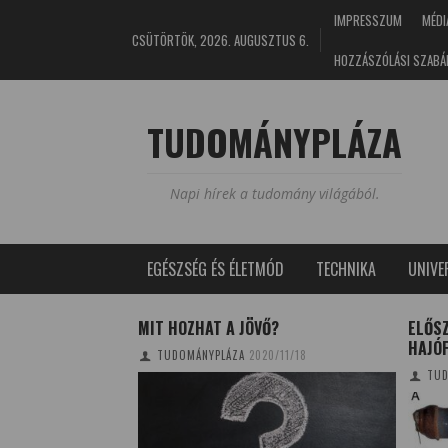
IMPRESSZUM
MÉDI
CSÜTÖRTÖK, 2026. AUGUSZTUS 6.
HOZZÁSZÓLÁSI SZABÁ
TUDOMÁNYPLÁZA
Napi hírek a tudomány világából.
EGÉSZSÉG ÉS ÉLETMÓD
TECHNIKA
UNIV
OK – MIGRÁCIÓ ÉS
MIT HOZHAT A JÖVŐ?
ELŐSZ
LÉT KAPCSOLATA
HAJÓ
TUDOMÁNYPLÁZA
2020/11/18
5/07/19
TUD