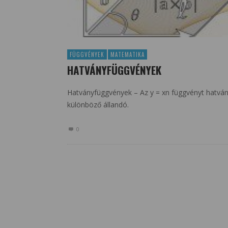
FÜGGVÉNYEK
MATEMATIKA
HATVÁNYFÜGGVÉNYEK
Hatványfüggvények – Az y = xn függvényt hatvány
különböző állandó.
0