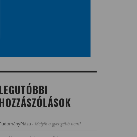
LEGUTÓBBI
HOZZÁSZÓLÁSOK
TudományPláza
-
Melyik a gyengébb nem?