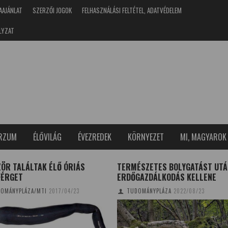
AAJÁNLAT
SZERZŐI JOGOK
FELHASZNÁLÁSI FELTÉTEL, ADATVÉDELEM
LYZAT
ERZUM
ÉLŐVILÁG
ÉVEZREDEK
KÖRNYEZET
MI, MAGYAROK
ÖR TALÁLTAK ÉLŐ ÓRIÁS
TERMÉSZETES BOLYGATÁST UTÁ
FÉRGET
ERDŐGAZDÁLKODÁS KELLENE
OMÁNYPLÁZA/MTI
2017/04/23
TUDOMÁNYPLÁZA
2022/08/23