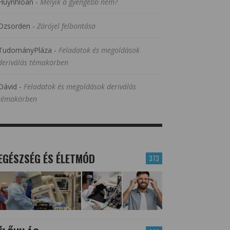
Huynhloan
-
Melyik a gyengébb nem?
Dzsorden
-
Zárójel felbontása
TudományPláza
-
Feladatok és megoldások
deriválás témakörben
Dávid
-
Feladatok és megoldások deriválás
témakörben
EGÉSZSÉG ÉS ÉLETMÓD
373