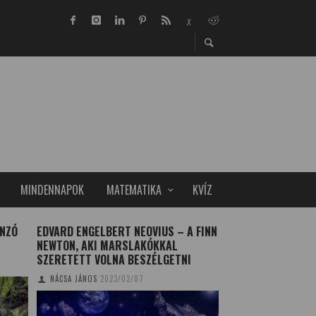
MINDENNAPOK
MATEMATIKA
KVÍZ
NZÓ
EDVARD ENGELBERT NEOVIUS – A FINN
MATEKFÓBIA – MI
NEWTON, AKI MARSLAKÓKKAL
GYEREKET ÉRINTI
SZERETETT VOLNA BESZÉLGETNI
TUDOMÁNYPLÁZA
20
NÁCSA JÁNOS
2023/02/07