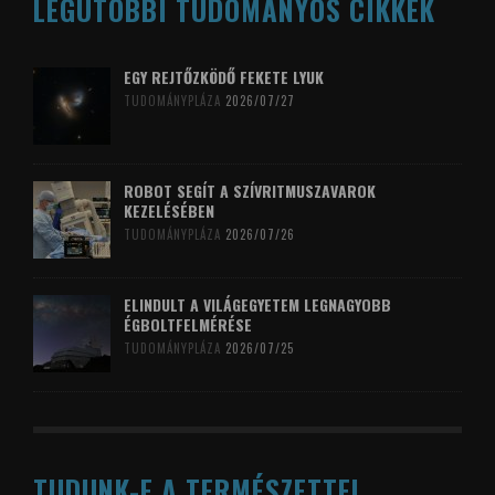
LEGUTÓBBI TUDOMÁNYOS CIKKEK
EGY REJTŐZKÖDŐ FEKETE LYUK
TUDOMÁNYPLÁZA
2026/07/27
ROBOT SEGÍT A SZÍVRITMUSZAVAROK
KEZELÉSÉBEN
TUDOMÁNYPLÁZA
2026/07/26
ELINDULT A VILÁGEGYETEM LEGNAGYOBB
ÉGBOLTFELMÉRÉSE
TUDOMÁNYPLÁZA
2026/07/25
TUDUNK-E A TERMÉSZETTEL