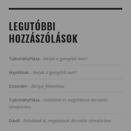
LEGUTÓBBI
HOZZÁSZÓLÁSOK
TudományPláza
-
Melyik a gyengébb nem?
Huynhloan
-
Melyik a gyengébb nem?
Dzsorden
-
Zárójel felbontása
TudományPláza
-
Feladatok és megoldások deriválás
témakörben
Dávid
-
Feladatok és megoldások deriválás témakörben