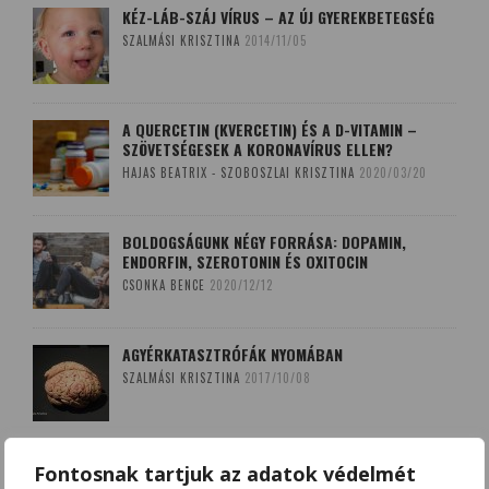
KÉZ-LÁB-SZÁJ VÍRUS – AZ ÚJ GYEREKBETEGSÉG
SZALMÁSI KRISZTINA
2014/11/05
A QUERCETIN (KVERCETIN) ÉS A D-VITAMIN –
SZÖVETSÉGESEK A KORONAVÍRUS ELLEN?
HAJAS BEATRIX - SZOBOSZLAI KRISZTINA
2020/03/20
BOLDOGSÁGUNK NÉGY FORRÁSA: DOPAMIN,
ENDORFIN, SZEROTONIN ÉS OXITOCIN
CSONKA BENCE
2020/12/12
AGYÉRKATASZTRÓFÁK NYOMÁBAN
SZALMÁSI KRISZTINA
2017/10/08
A LEKOPOGÁS BABONÁJA
Fontosnak tartjuk az adatok védelmét