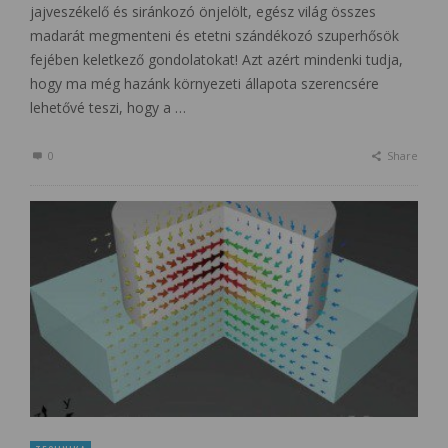
jajveszékelő és siránkozó önjelölt, egész világ összes
madarát megmenteni és etetni szándékozó szuperhősök
fejében keletkező gondolatokat! Azt azért mindenki tudja,
hogy ma még hazánk környezeti állapota szerencsére
lehetővé teszi, hogy a …
0
Share