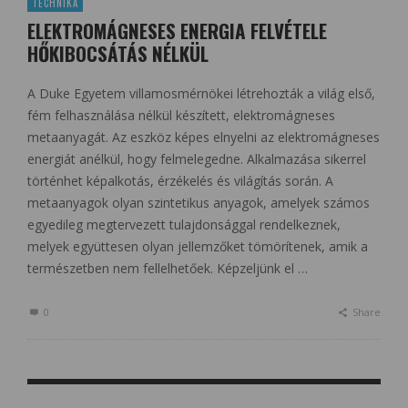
TECHNIKA
ELEKTROMÁGNESES ENERGIA FELVÉTELE
HŐKIBOCSÁTÁS NÉLKÜL
A Duke Egyetem villamosmérnökei létrehozták a világ első,
fém felhasználása nélkül készített, elektromágneses
metaanyagát. Az eszköz képes elnyelni az elektromágneses
energiát anélkül, hogy felmelegedne. Alkalmazása sikerrel
történhet képalkotás, érzékelés és világítás során. A
metaanyagok olyan szintetikus anyagok, amelyek számos
egyedileg megtervezett tulajdonsággal rendelkeznek,
melyek együttesen olyan jellemzőket tömörítenek, amik a
természetben nem fellelhetőek. Képzeljünk el …
0
Share