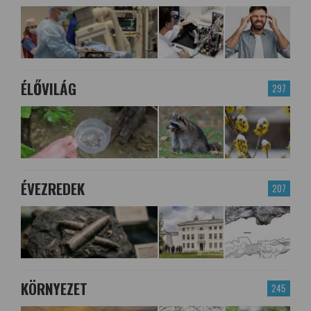
ÉLŐVILÁG
297
ÉVEZREDEK
207
KÖRNYEZET
245