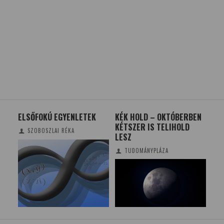
NEK
ELSŐFOKÚ EGYENLETEK
KÉK HOLD – OKTÓBERBEN
A F
KÉTSZER IS TELIHOLD
JEL
SZOBOSZLAI RÉKA
LESZ
TUD
KE
TUDOMÁNYPLÁZA