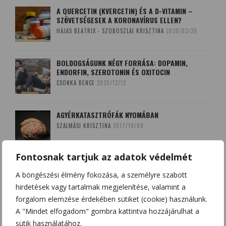
A QUERCETIN (KVERCETIN) ÉS A D-VITAMIN –
SZÖVETSÉGESEK A KORONAVÍRUS ELLEN?
HAJAS BEATRIX - SZOBOSZLAI KRISZTINA
2020/03/20
BOLDOGSÁGUNK NÉGY FORRÁSA: DOPAMIN,
ENDORFIN, SZEROTONIN ÉS OXITOCIN
CSONKA BENCE
2020/12/12
AGYÉRKATASZTRÓFÁK NYOMÁBAN
SZALMÁSI KRISZTINA
2017/10/08
Fontosnak tartjuk az adatok védelmét
A LEKOPOGÁS BABONÁJA
A böngészési élmény fokozása, a személyre szabott
SZOBOSZLAI KRISZTINA
2018/03/15
hirdetések vagy tartalmak megjelenítése, valamint a
forgalom elemzése érdekében sütiket (cookie) használunk.
A "Mindet elfogadom" gombra kattintva hozzájárulhat a
sütik használatához.