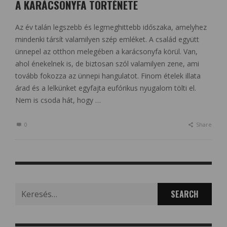
A KARÁCSONYFA TÖRTÉNETE
Az év talán legszebb és legmeghittebb időszaka, amelyhez
mindenki társít valamilyen szép emléket. A család együtt
ünnepel az otthon melegében a karácsonyfa körül. Van,
ahol énekelnek is, de biztosan szól valamilyen zene, ami
tovább fokozza az ünnepi hangulatot. Finom ételek illata
árad és a lelkünket egyfajta eufórikus nyugalom tölti el.
Nem is csoda hát, hogy …
0
Share
Search
for: