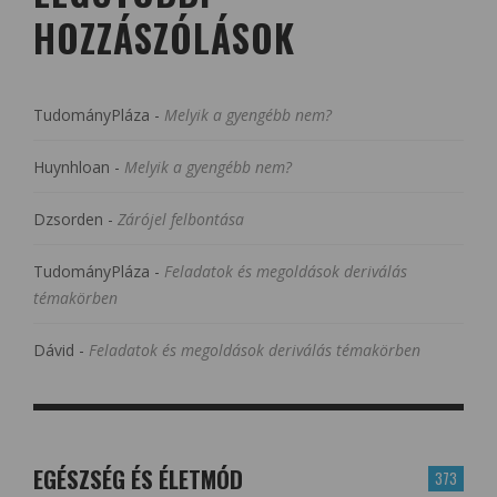
HOZZÁSZÓLÁSOK
TudományPláza
-
Melyik a gyengébb nem?
Huynhloan
-
Melyik a gyengébb nem?
Dzsorden
-
Zárójel felbontása
TudományPláza
-
Feladatok és megoldások deriválás
témakörben
Dávid
-
Feladatok és megoldások deriválás témakörben
EGÉSZSÉG ÉS ÉLETMÓD
373