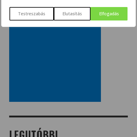
Testreszabás
Elutasítás
Elfogadás
LEGUTÓBBI