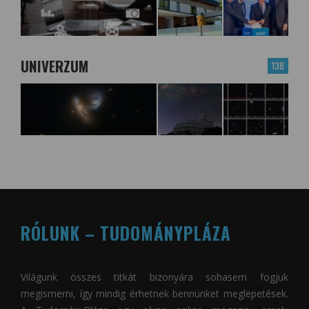
UNIVERZUM
138
RÓLUNK – TUDOMÁNYPLÁZA
Világunk összes titkát bizonyára sohasem fogjuk
megismerni, így mindig érhetnek bennünket meglepetések.