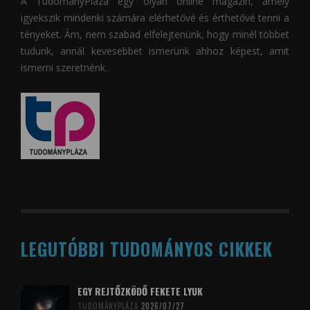
A
TudományPláza
egy olyan online magazin, amely
igyekszik mindenki számára elérhetővé és érthetővé tenni a
tényeket. Ám, nem szabad elfelejtenünk, hogy minél többet
tudunk, annál kevesebbet ismerünk ahhoz képest, amit
ismerni szeretnénk.
LEGUTÓBBI TUDOMÁNYOS CIKKEK
EGY REJTŐZKÖDŐ FEKETE LYUK
TUDOMÁNYPLÁZA
2026/07/27