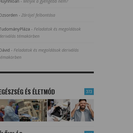
Huynhloan
-
Melyik a gyengébb nem?
Dzsorden
-
Zárójel felbontása
TudományPláza
-
Feladatok és megoldások
deriválás témakörben
Dávid
-
Feladatok és megoldások deriválás
témakörben
EGÉSZSÉG ÉS ÉLETMÓD
373