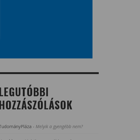
LEGUTÓBBI
HOZZÁSZÓLÁSOK
TudományPláza
-
Melyik a gyengébb nem?