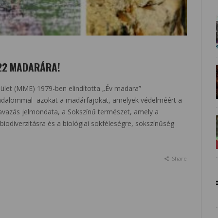
022 MADARÁRA!
let (MME) 1979-ben elindította „Év madara”
sadalommal azokat a madárfajokat, amelyek védelméért a
zavazás jelmondata, a Sokszínű természet, amely a
iodiverzitásra és a biológiai sokféleségre, sokszínűség
Share