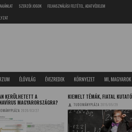
AAJÁNLAT
SZERZŐI JOGOK
FELHASZNÁLÁSI FELTÉTEL, ADATVÉDELEM
LYZAT
ERZUM
ÉLŐVILÁG
ÉVEZREDEK
KÖRNYEZET
MI, MAGYAROK
AN KERÜLHETETT A
KIEMELT TÉMÁK, FIATAL KUTAT
NAVÍRUS MAGYARORSZÁGRA?
TUDOMÁNYPLÁZA
2015/05/29
OMÁNYPLÁZA
2020/03/27