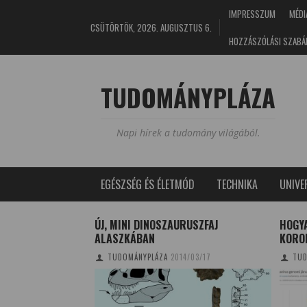
IMPRESSZUM
MÉDI
CSÜTÖRTÖK, 2026. AUGUSZTUS 6.
HOZZÁSZÓLÁSI SZABÁ
TUDOMÁNYPLÁZA
Napi hírek a tudomány világából.
EGÉSZSÉG ÉS ÉLETMÓD
TECHNIKA
UNIV
OGYASZTÁSA
ÚJ, MINI DINOSZAURUSZFAJ
HOGY
SSZT ÉS A
ALASZKÁBAN
KORO
TUDOMÁNYPLÁZA
2014/03/17
TUD
8/05/06