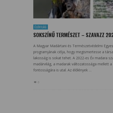
ÉLŐVILÁG
SOKSZÍNŰ TERMÉSZET – SZAVAZZ 2
A Magyar Madártani és Természetvédelmi Egyesü
programjának célja, hogy megismertesse a tár
lakosság is sokat tehet. A 2022-es Év madara s
madárvilág, a madarak változatossága mellett a b
fontosságára is utal. Az élőlények …
0