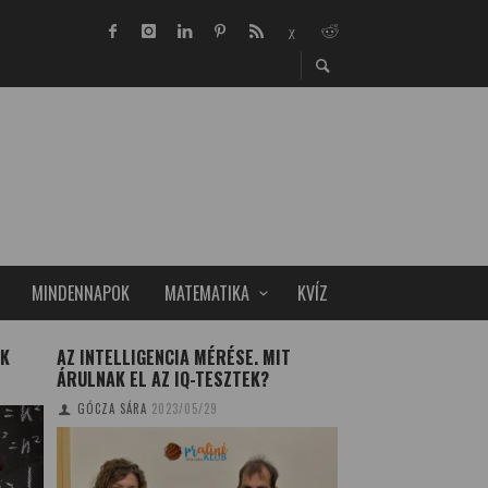
MINDENNAPOK
MATEMATIKA
KVÍZ
ÓK
AZ INTELLIGENCIA MÉRÉSE. MIT
AZ ÉLET MEGHOSS
ÁRULNAK EL AZ IQ-TESZTEK?
TUDOMÁNYPLÁZA
20
GÓCZA SÁRA
2023/05/29