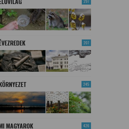
ÉLŐVILÁG
297
ÉVEZREDEK
207
KÖRNYEZET
245
MI MAGYAROK
426