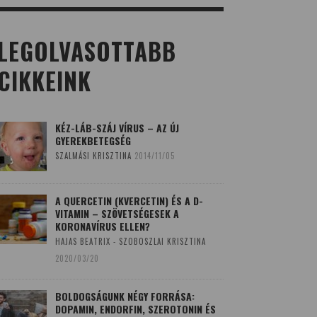
LEGOLVASOTTABB
CIKKEINK
KÉZ-LÁB-SZÁJ VÍRUS – AZ ÚJ
GYEREKBETEGSÉG
SZALMÁSI KRISZTINA
2014/11/05
A QUERCETIN (KVERCETIN) ÉS A D-
VITAMIN – SZÖVETSÉGESEK A
KORONAVÍRUS ELLEN?
HAJAS BEATRIX - SZOBOSZLAI KRISZTINA
2020/03/20
BOLDOGSÁGUNK NÉGY FORRÁSA:
DOPAMIN, ENDORFIN, SZEROTONIN ÉS