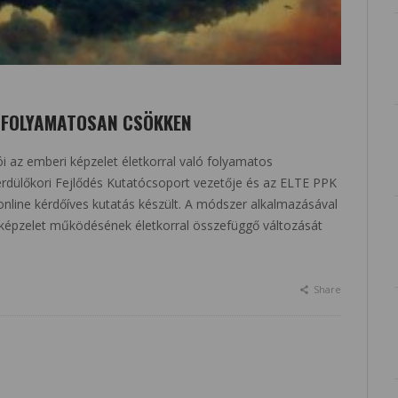
L FOLYAMATOSAN CSÖKKEN
i az emberi képzelet életkorral való folyamatos
rdülőkori Fejlődés Kutatócsoport vezetője és az ELTE PPK
 online kérdőíves kutatás készült. A módszer alkalmazásával
 képzelet működésének életkorral összefüggő változását
Share