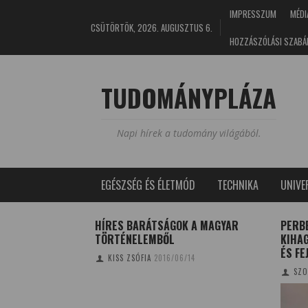
IMPRESSZUM
MÉDI
CSÜTÖRTÖK, 2026. AUGUSZTUS 6.
HOZZÁSZÓLÁSI SZABÁ
TUDOMÁNYPLÁZA
Napi hírek a tudomány világából.
EGÉSZSÉG ÉS ÉLETMÓD
TECHNIKA
UNIV
ÉTI NAPLÓ
HÍRES BARÁTSÁGOK A MAGYAR
PERB
TÖRTÉNELEMBŐL
KIHA
0/09/22
ÉS FE
KISS ZSÓFIA
2016/06/14
SZO