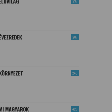
ÉLŐVILÁG
297
ÉVEZREDEK
207
KÖRNYEZET
245
MI MAGYAROK
426