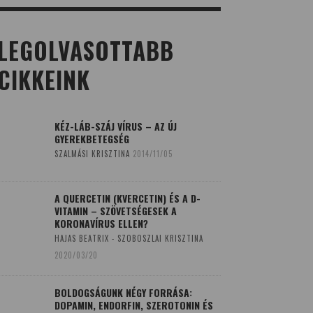
LEGOLVASOTTABB
CIKKEINK
KÉZ-LÁB-SZÁJ VÍRUS – AZ ÚJ
GYEREKBETEGSÉG
SZALMÁSI KRISZTINA
2014/11/05
A QUERCETIN (KVERCETIN) ÉS A D-
VITAMIN – SZÖVETSÉGESEK A
KORONAVÍRUS ELLEN?
HAJAS BEATRIX - SZOBOSZLAI KRISZTINA
2020/03/20
BOLDOGSÁGUNK NÉGY FORRÁSA:
DOPAMIN, ENDORFIN, SZEROTONIN ÉS