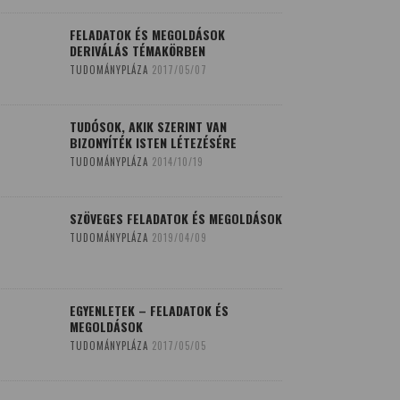
FELADATOK ÉS MEGOLDÁSOK
DERIVÁLÁS TÉMAKÖRBEN
TUDOMÁNYPLÁZA
2017/05/07
TUDÓSOK, AKIK SZERINT VAN
BIZONYÍTÉK ISTEN LÉTEZÉSÉRE
TUDOMÁNYPLÁZA
2014/10/19
SZÖVEGES FELADATOK ÉS MEGOLDÁSOK
TUDOMÁNYPLÁZA
2019/04/09
EGYENLETEK – FELADATOK ÉS
MEGOLDÁSOK
TUDOMÁNYPLÁZA
2017/05/05