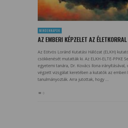
MINDENNAPOK
AZ EMBERI KÉPZELET AZ ÉLETKORRA
Az Eötvös Loránd Kutatási Hálózat (ELKH) kutató
csökkenését mutatták ki. Az ELKH-ELTE-PPKE Se
egyetemi tanára, Dr. Kovács Ilona irányításával,
végzett vizsgálat keretében a kutatók az emberi
tanulmányozták. Arra jutottak, hogy …
0