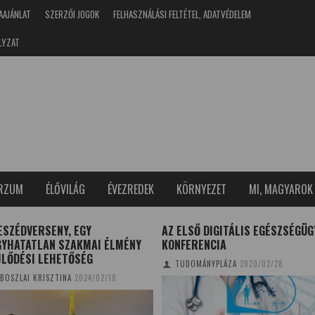
AAJÁNLAT
SZERZŐI JOGOK
FELHASZNÁLÁSI FELTÉTEL, ADATVÉDELEM
LYZAT
ERZUM
ÉLŐVILÁG
ÉVEZREDEK
KÖRNYEZET
MI, MAGYAROK
ESZÉDVERSENY, EGY
AZ ELSŐ DIGITÁLIS EGÉSZSÉGÜG
GYHATATLAN SZAKMAI ÉLMÉNY
KONFERENCIA
JLŐDÉSI LEHETŐSÉG
TUDOMÁNYPLÁZA
2020/02/28
BOSZLAI KRISZTINA
2024/02/18