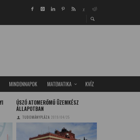
MINDENNAPOK
MATEMATIKA
KVÍZ
YI
ÚSZÓ ATOMERŐMŰ ÜZEMKÉSZ
A SZINTETIKUS G
ÁLLAPOTBAN
MEGOLDÁST AZ ÉR
SZÁMÁRA
TUDOMÁNYPLÁZA
2019/04/25
CSONKA BENCE
2021