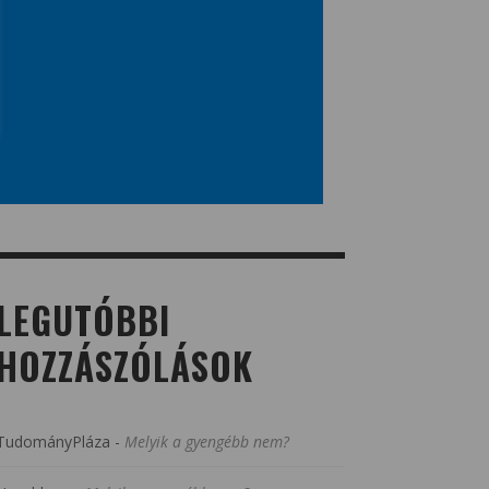
LEGUTÓBBI
HOZZÁSZÓLÁSOK
TudományPláza
-
Melyik a gyengébb nem?