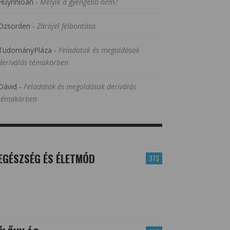
Huynhloan
-
Melyik a gyengébb nem?
Dzsorden
-
Zárójel felbontása
TudományPláza
-
Feladatok és megoldások
deriválás témakörben
Dávid
-
Feladatok és megoldások deriválás
témakörben
EGÉSZSÉG ÉS ÉLETMÓD
373