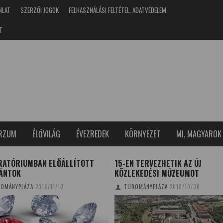
NLAT
SZERZŐI JOGOK
FELHASZNÁLÁSI FELTÉTEL, ADATVÉDELEM
T
ERZUM
ÉLŐVILÁG
ÉVEZREDEK
KÖRNYEZET
MI, MAGYAROK
RATÓRIUMBAN ELŐÁLLÍTOTT
15-EN TERVEZHETIK AZ ÚJ
ÁNTOK
KÖZLEKEDÉSI MÚZEUMOT
OMÁNYPLÁZA
2018/11/10
TUDOMÁNYPLÁZA
2018/10/08