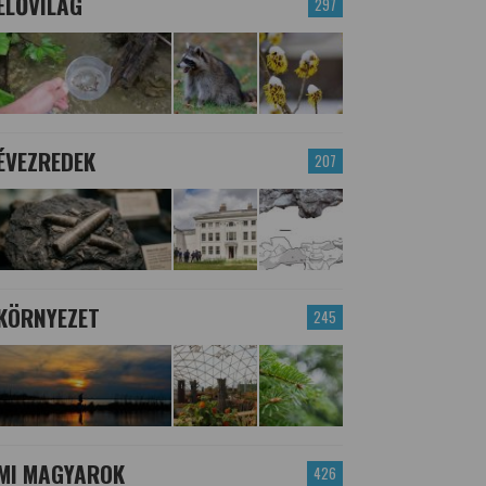
ÉLŐVILÁG
297
ÉVEZREDEK
207
KÖRNYEZET
245
MI MAGYAROK
426