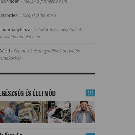
Huynhloan
-
Melyik a gyengébb nem?
Dzsorden
-
Zárójel felbontása
TudományPláza
-
Feladatok és megoldások
deriválás témakörben
Dávid
-
Feladatok és megoldások deriválás
témakörben
EGÉSZSÉG ÉS ÉLETMÓD
373