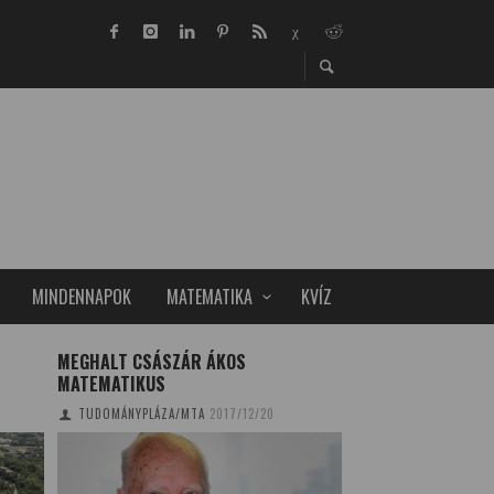
MINDENNAPOK
MATEMATIKA
KVÍZ
MEGHALT CSÁSZÁR ÁKOS
EGÉSZEN MÁS VOL
MATEMATIKUS
MINT AHOGY AZT 
TUDOMÁNYPLÁZA/MTA
2017/12/20
TUDOMÁNYPLÁZA
20