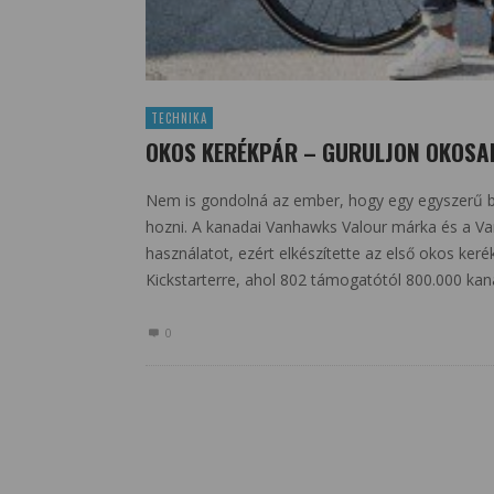
TECHNIKA
OKOS KERÉKPÁR – GURULJON OKOSA
Nem is gondolná az ember, hogy egy egyszerű bici
hozni. A kanadai Vanhawks Valour márka és a Va
használatot, ezért elkészítette az első okos ker
Kickstarterre, ahol 802 támogatótól 800.000 kana
0