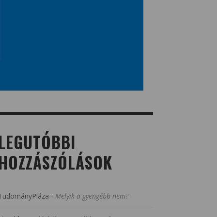
LEGUTÓBBI
HOZZÁSZÓLÁSOK
TudományPláza
-
Melyik a gyengébb nem?