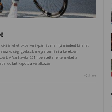
N!
kli is lehet okos kerékpár, és mennyi mindent ki lehet
nhawks cég igyekszik megreformálni a kerékpár-
ékpárt. A Vanhawks 2014-ben tette fel termékét a
dai dollárt kapott a vállalkozás …
Share