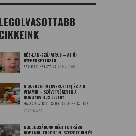
LEGOLVASOTTABB
CIKKEINK
KÉZ-LÁB-SZÁJ VÍRUS – AZ ÚJ
GYEREKBETEGSÉG
SZALMÁSI KRISZTINA
2014/11/05
A QUERCETIN (KVERCETIN) ÉS A D-
VITAMIN – SZÖVETSÉGESEK A
KORONAVÍRUS ELLEN?
HAJAS BEATRIX - SZOBOSZLAI KRISZTINA
2020/03/20
BOLDOGSÁGUNK NÉGY FORRÁSA:
DOPAMIN, ENDORFIN, SZEROTONIN ÉS