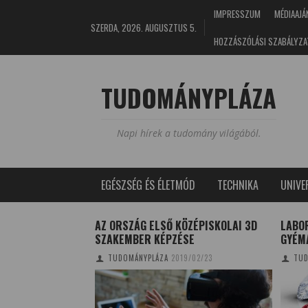
IMPRESSZUM
MÉDIAAJÁ
SZERDA, 2026. AUGUSZTUS 5.
HOZZÁSZÓLÁSI SZABÁLYZA
TUDOMÁNYPLÁZA
Napi hírek a tudomány világából.
EGÉSZSÉG ÉS ÉLETMÓD
TECHNIKA
UNIV
SA TUDOMÁNYOSAN
AZ ORSZÁG ELSŐ KÖZÉPISKOLAI 3D
LABO
SZAKEMBER KÉPZÉSE
GYÉM
2/03/18
TUDOMÁNYPLÁZA
2019/02/23
TUD