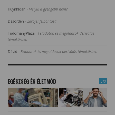
Huynhloan
-
Melyik a gyengébb nem?
Dzsorden
-
Zárójel felbontása
TudományPláza
-
Feladatok és megoldások deriválás
témakörben
Dávid
-
Feladatok és megoldások deriválás témakörben
EGÉSZSÉG ÉS ÉLETMÓD
373