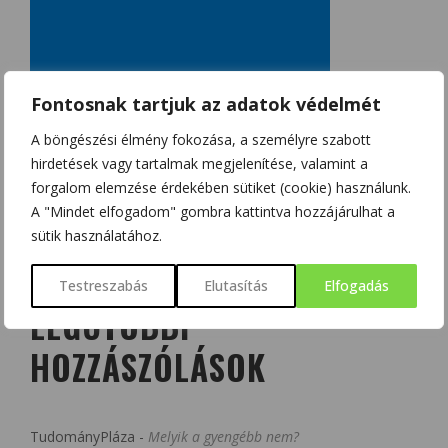
Fontosnak tartjuk az adatok védelmét
A böngészési élmény fokozása, a személyre szabott
hirdetések vagy tartalmak megjelenítése, valamint a
forgalom elemzése érdekében sütiket (cookie) használunk.
A "Mindet elfogadom" gombra kattintva hozzájárulhat a
sütik használatához.
Testreszabás
Elutasítás
Elfogadás
LEGUTÓBBI
HOZZÁSZÓLÁSOK
TudományPláza
-
Melyik a gyengébb nem?