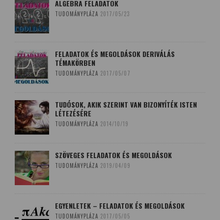
ALGEBRA FELADATOK
TUDOMÁNYPLÁZA
2017/05/23
FELADATOK ÉS MEGOLDÁSOK DERIVÁLÁS
TÉMAKÖRBEN
TUDOMÁNYPLÁZA
2017/05/07
TUDÓSOK, AKIK SZERINT VAN BIZONYÍTÉK ISTEN
LÉTEZÉSÉRE
TUDOMÁNYPLÁZA
2014/10/19
SZÖVEGES FELADATOK ÉS MEGOLDÁSOK
TUDOMÁNYPLÁZA
2019/04/09
EGYENLETEK – FELADATOK ÉS MEGOLDÁSOK
TUDOMÁNYPLÁZA
2017/05/05