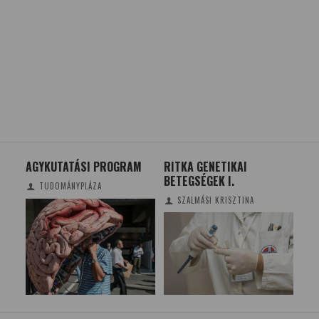
ANY
AGYKUTATÁSI PROGRAM
RITKA GENETIKAI
A 
BETEGSÉGEK I.
PI
TUDOMÁNYPLÁZA
SZALMÁSI KRISZTINA