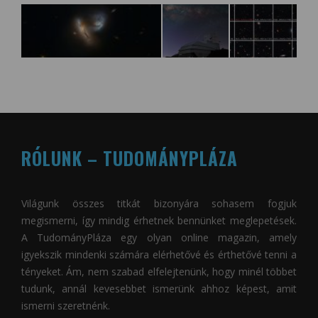
RÓLUNK – TUDOMÁNYPLÁZA
Világunk összes titkát bizonyára sohasem fogjuk
megismerni, így mindig érhetnek bennünket meglepetések.
A
TudományPláza
egy olyan online magazin, amely
igyekszik mindenki számára elérhetővé és érthetővé tenni a
tényeket. Ám, nem szabad elfelejtenünk, hogy minél többet
tudunk, annál kevesebbet ismerünk ahhoz képest, amit
ismerni szeretnénk.