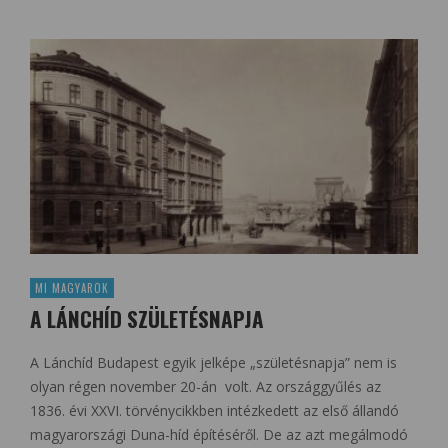
MI MAGYAROK
A LÁNCHÍD SZÜLETÉSNAPJA
A Lánchíd Budapest egyik jelképe „születésnapja” nem is
olyan régen november 20-án volt. Az országgyűlés az
1836. évi XXVI. törvénycikkben intézkedett az első állandó
magyarországi Duna-híd építéséről. De az azt megálmodó