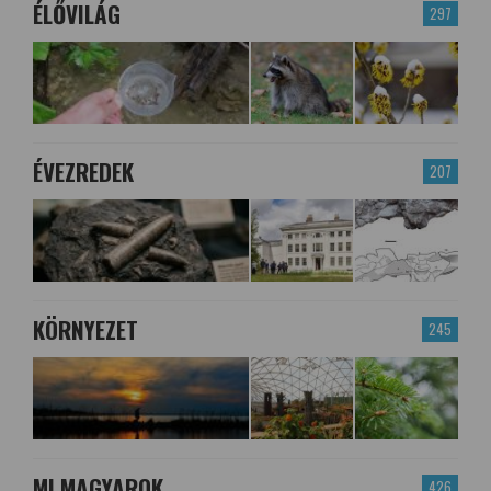
ÉLŐVILÁG
297
ÉVEZREDEK
207
KÖRNYEZET
245
MI MAGYAROK
426