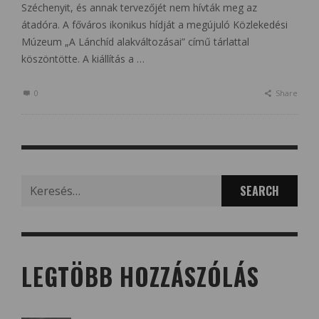
Széchenyit, és annak tervezőjét nem hívták meg az
átadóra. A főváros ikonikus hídját a megújuló Közlekedési
Múzeum „A Lánchíd alakváltozásai” című tárlattal
köszöntötte. A kiállítás a …
0
Share
Search
for:
LEGTÖBB HOZZÁSZÓLÁS