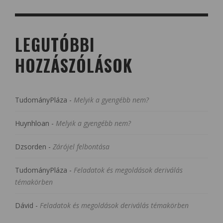
LEGUTÓBBI
HOZZÁSZÓLÁSOK
TudományPláza
-
Melyik a gyengébb nem?
Huynhloan
-
Melyik a gyengébb nem?
Dzsorden
-
Zárójel felbontása
TudományPláza
-
Feladatok és megoldások deriválás
témakörben
Dávid
-
Feladatok és megoldások deriválás témakörben