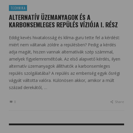
TECHNIKA
ALTERNATÍV ÜZEMANYAGOK ÉS A
KARBONSEMLEGES REPÜLÉS VÍZIÓJA I. RÉSZ
Eddig kevés hivatalosság és klíma-guru tette fel a kérdést:
miért nem váltanak zöldre a repülésben? Pedig a kérdés
adja magát, hiszen vannak alternatívák szép számmal,
amelyek figyelemreméltóak. Az első alapvető kérdés, ilyen
alternatív üzemanyagok állíthatók a karbonsemleges
repülés szolgálatába? A repülés az emberiség egyik ősrégi
vágyát váltotta valóra. Különösen akkor, amikor a múlt
század derekától, …
0
Share