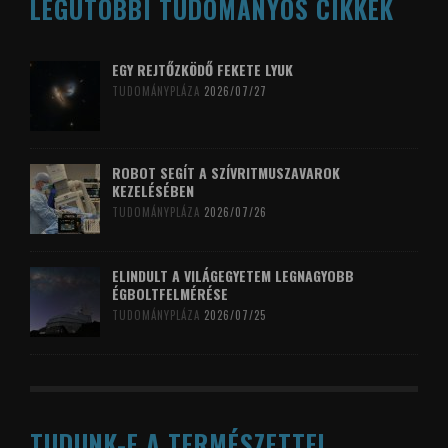
LEGUTÓBBI TUDOMÁNYOS CIKKEK
EGY REJTŐZKÖDŐ FEKETE LYUK
TUDOMÁNYPLÁZA
2026/07/27
ROBOT SEGÍT A SZÍVRITMUSZAVAROK
KEZELÉSÉBEN
TUDOMÁNYPLÁZA
2026/07/26
ELINDULT A VILÁGEGYETEM LEGNAGYOBB
ÉGBOLTFELMÉRÉSE
TUDOMÁNYPLÁZA
2026/07/25
TUDUNK-E A TERMÉSZETTEL