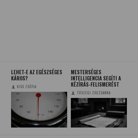
J
LEHET-E AZ EGÉSZSÉGES
MESTERSÉGES
A 
KÁROS?
INTELLIGENCIA SEGÍTI A
KÉ
KÉZÍRÁS-FELISMERÉST
EUR
KISS ZSÓFIA
TÓSZEGI ZSUZSANNA