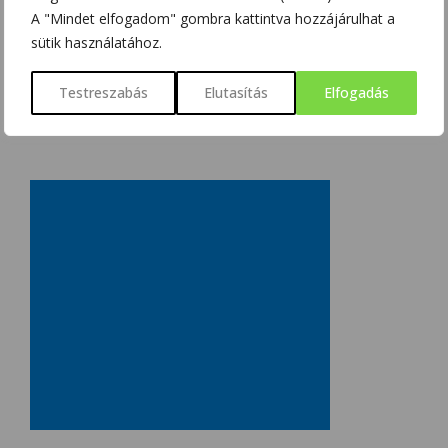
SZOBOSZLAI KRISZTINA
2018/03/15
A "Mindet elfogadom" gombra kattintva hozzájárulhat a
sütik használatához.
Testreszabás
Elutasítás
Elfogadás