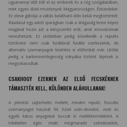
ugyanannyi időt tölt el az emberek és a cég szolgálatában,
mint egyes dízel-mozdonyok Magyarországon. Évtizedeket.
Ez eleve gátolja a váltás belátható időn belüli megtörténtét.
Ráadásul egy adott iparágban csak a drágaság lenne képes
magával hozni azt a kényszerítő erőt, amit innovációnak
nevezhetünk. Ez utóbbiban pedig bővelkedik a repülés
története: nem csak furábbnál furább szerkezetek, de
alternatív üzemanyagok kísérlete is előfordult már. Utóbb
pedig a karbonsemlegesség irányába történt lépések is
megsokasodtak.
CSAKHOGY EZEKNEK AZ ELSŐ FECSKÉKNEK
TÁMASZTÉK KELL, KÜLÖNBEN ALÁHULLANAK!
A jelentős zajterhelés mellett, minden repülő, fosszilis
üzemanyagot használ fel. Ezzel szén-dioxidot, vizet és
egyéb káros anyagokat bocsát ki melléktermékként. A
tökéletlen égés miatt megmaradó széndioxidok,