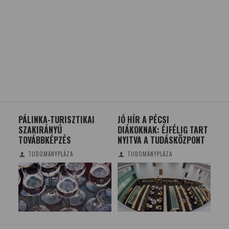
PÁLINKA-TURISZTIKAI
JÓ HÍR A PÉCSI
TE
N
SZAKIRÁNYÚ
DIÁKOKNAK: ÉJFÉLIG TART
HA
TOVÁBBKÉPZÉS
NYITVA A TUDÁSKÖZPONT
TUDOMÁNYPLÁZA
TUDOMÁNYPLÁZA