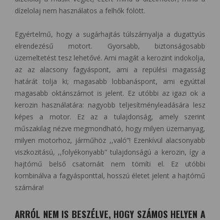
dízelolaj nem használatos a felhők fölött.
Egyértelmű, hogy a sugárhajtás túlszárnyalja a dugattyús
elrendezésű motort. Gyorsabb, biztonságosabb
üzemeltetést tesz lehetővé. Ami magát a kerozint indokolja,
az az alacsony fagyáspont, ami a repülési magasság
határát tolja ki; magasabb lobbanáspont, ami egyúttal
magasabb oktánszámot is jelent. Ez utóbbi az igazi ok a
kerozin használatára: nagyobb teljesítményleadására lesz
képes a motor. Ez az a tulajdonság, amely szerint
műszakilag nézve megmondható, hogy milyen üzemanyag,
milyen motorhoz, járműhöz ,,való”! Ezenkívül alacsonyabb
viszkozitású, ,,folyékonyabb” tulajdonságú a kerozin, így a
hajtómű belső csatornáit nem tömíti el. Ez utóbbi
kombinálva a fagyásponttal, hosszú életet jelent a hajtómű
számára!
ARRÓL NEM IS BESZÉLVE, HOGY SZÁMOS HELYEN A