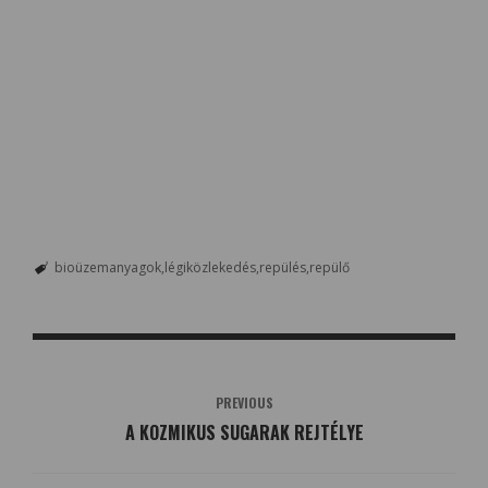
bioüzemanyagok
légiközlekedés
repülés
repülő
PREVIOUS
A KOZMIKUS SUGARAK REJTÉLYE