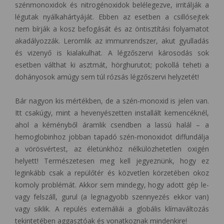
szénmonoxidok és nitrogénoxidok belélegezve, irritálják a
légutak nyálkahártyáját. Ebben az esetben a csillósejtek
nem bírják a kosz befogását és az öntisztítási folyamatot
akadályozzák. Leromlik az immunrendszer, akut gyulladás
és vizenyő is kialakulhat. A légzőszervi károsodás sok
esetben válthat ki asztmát, hörghurutot; pokollá teheti a
dohányosok amúgy sem túl rózsás légzőszervi helyzetét!
Bár nagyon kis mértékben, de a szén-monoxid is jelen van.
Itt csakúgy, mint a hevenyészetten installált kemencéknél,
ahol a kéményből áramlik csendben a lassú halál – a
hemoglobinhoz jobban tapadó szén-monoxidot diffundálja
a vörösvértest, az életünkhöz nélkülözhetetlen oxigén
helyett! Természetesen meg kell jegyeznünk, hogy ez
leginkább csak a repülőtér és közvetlen körzetében okoz
komoly problémát. Akkor sem mindegy, hogy adott gép le-
vagy felszáll, gurul (a legnagyobb szennyezés ekkor van)
vagy siklik. A repülés externáliái a globális klímaváltozás
tekintetében aggasztóak és vonatkoznak mindenkire!