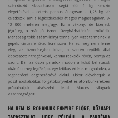
szén-dioxid kibocsátással segíti elő. 1 kg kerozin
elégetésével – ceteris paribus átlagosan – 1,25 kg víz
keletkezik, ami a légiközlekedés átlagos magasságában, 8-
12 000 méteren megfagy. Ez a vékony, de kiterjedt
jégréteg, a már jól ismert üvegházhatásként működik.
Manapság több százmilliónyi tonna ilyen vizet termelnek a
gépek, cirruszfelhőket létrehozva. Ha ez még nem lenne
elég, az ózonréteghez közel, a szintén repülők által
kibocsátott nitrogén-oxid, kémiai reakciók révén, bontja az
ózont. Bár az ózon paradox módon a külső behatások
okán újul meg legfőképp, egy kritikus értéket meghaladva, a
regeneráció degenerációvá alakul. Ekkor elővehetjük a
poszt-apokaliptikus forgatókönyveket és atombunkerekben
próbálhatjuk átvészelni Mad Max-es világunk
viszontagságait!
HA NEM IS ROHANUNK ENNYIRE ELŐRE, KÖZNAPI
TAPASZTALAT, HOGY PÉLDÁUL A PANDÉMIA