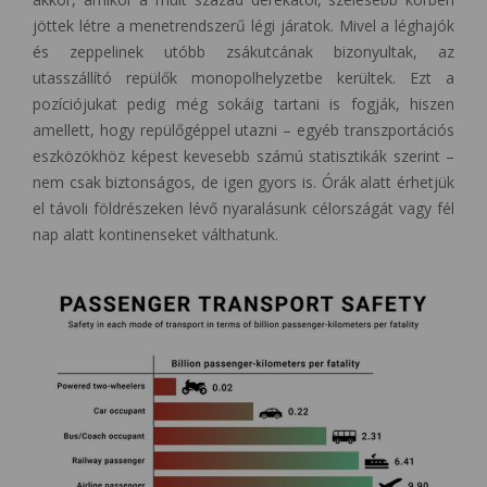
jöttek létre a menetrendszerű légi járatok. Mivel a léghajók
és zeppelinek utóbb zsákutcának bizonyultak, az
utasszállító repülők monopolhelyzetbe kerültek. Ezt a
pozíciójukat pedig még sokáig tartani is fogják, hiszen
amellett, hogy repülőgéppel utazni – egyéb transzportációs
eszközökhöz képest kevesebb számú statisztikák szerint –
nem csak biztonságos, de igen gyors is. Órák alatt érhetjük
el távoli földrészeken lévő nyaralásunk célországát vagy fél
nap alatt kontinenseket válthatunk.