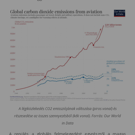
A légiközlekedés CO2 emissziójának változása (piros vonal) és
részesedése az összes szennyezésből (kék vonal). Forrás: Our World
in Data
A repülés a globális felmelegedést egyrészről a magas