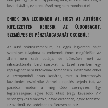
kezd el átállni, ez a repülésről még nem mondható el.
ENNEK OKA LEGINKÁBB AZ, HOGY AZ AUTÓSOK
KIFEJEZETTEN KERESIK AZ ÚJDONSÁGOT,
SZEMÉLYES ÉS PÉNZTÁRCABARÁT OKOKBÓL!
Az autó státuszszimbólum, az egyik legkorábbi saját
személyes tulajdona az embernek. Ennek megfelelően az
állam nem csak dotálja, de bőkezűen méri az
infrastrukturális beruházásokat is. Ezzel szemben egy
repülőgépet nem birtokolnak tömegesen. Használata ebből
a szempontból olyan korlátos, mint a kötöttpályás
közlekedési eszközöké. Amivel a repülés terjedni tud, az
paradox módon a még több szennyezés. Egy
légitársaságnak egyre több utast (vagy kevesebb VIP
vendéget) kell fuvaroznia, egyre olcsóbban, egyre többször.
Ez az elmúlt évtizedekben tökéletesen bejött!