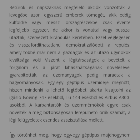
Retúrok és napszaknak megfelelő akciók vonzották a
levegőbe azon egyszerű emberek tömegét, akik eddig
külföldre vagy messzi országrészekbe csak évente
legfeljebb egyszer, de akkor is vonattal vagy busszal
utaztak, szervezett kirándulás keretében. Ezzel véglegesen
és visszafordíthatatlanul demokratizálódott a repülés,
amely többé már nem a gazdagok és az utazó ügynökök
kiváltsága volt! Viszont a légitársaságok a bevételt a
forgalom és a járat kihasználtságának növelésével
gyarapították, az üzemanyagok pedig maradtak a
hagyományosak. Egy-egy géptípus üzemideje megnőtt,
hiszen mindenki a lehető legtöbbet akarta kisajtolni az
igásló Boeing 747-esekből, Tu-144-esekből és Airbus A300-
asokból. A karbantartók és üzemmérnökök egyre csak
növelték a még biztonságosan lerepülhető órák számát, a
légi felügyeletek csendes asszisztálása mellett.
Így történhet meg, hogy egy-egy géptípus majdhogynem