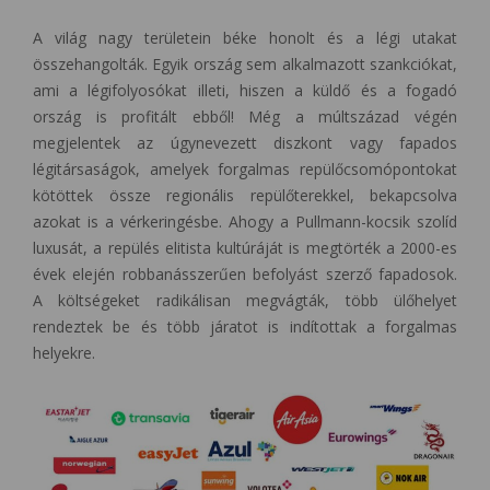
A világ nagy területein béke honolt és a légi utakat
összehangolták. Egyik ország sem alkalmazott szankciókat,
ami a légifolyosókat illeti, hiszen a küldő és a fogadó
ország is profitált ebből! Még a múltszázad végén
megjelentek az úgynevezett diszkont vagy fapados
légitársaságok, amelyek forgalmas repülőcsomópontokat
kötöttek össze regionális repülőterekkel, bekapcsolva
azokat is a vérkeringésbe. Ahogy a Pullmann-kocsik szolíd
luxusát, a repülés elitista kultúráját is megtörték a 2000-es
évek elején robbanásszerűen befolyást szerző fapadosok.
A költségeket radikálisan megvágták, több ülőhelyet
rendeztek be és több járatot is indítottak a forgalmas
helyekre.