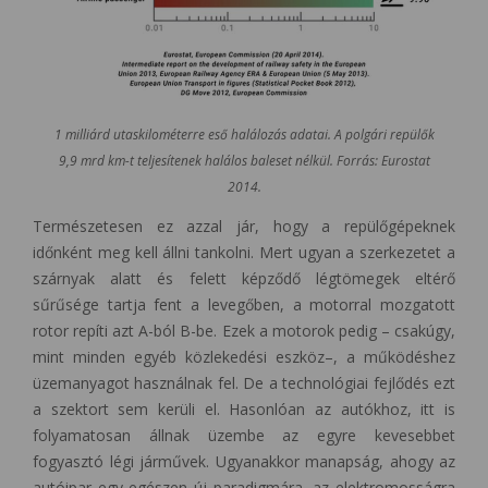
1 milliárd utaskilométerre eső halálozás adatai. A polgári repülők
9,9 mrd km-t teljesítenek halálos baleset nélkül. Forrás: Eurostat
2014.
Természetesen ez azzal jár, hogy a repülőgépeknek
időnként meg kell állni tankolni. Mert ugyan a szerkezetet a
szárnyak alatt és felett képződő légtömegek eltérő
sűrűsége tartja fent a levegőben, a motorral mozgatott
rotor repíti azt A-ból B-be. Ezek a motorok pedig – csakúgy,
mint minden egyéb közlekedési eszköz–, a működéshez
üzemanyagot használnak fel. De a technológiai fejlődés ezt
a szektort sem kerüli el. Hasonlóan az autókhoz, itt is
folyamatosan állnak üzembe az egyre kevesebbet
fogyasztó légi járművek. Ugyanakkor manapság, ahogy az
autóipar egy egészen új paradigmára, az elektromosságra