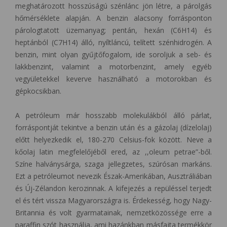
meghatározott hosszúságú szénlánc jön létre, a párolgás
hőmérséklete alapján. A benzin alacsony forrásponton
párologtatott üzemanyag; pentán, hexán (C6H14) és
heptánból (C7H14) álló, nyíltláncú, telített szénhidrogén. A
benzin, mint olyan gyűjtőfogalom, ide soroljuk a seb- és
lakkbenzint, valamint a motorbenzint, amely egyéb
vegyületekkel keverve használható a motorokban és
gépkocsikban.
A petróleum már hosszabb molekulákból álló párlat,
forráspontját tekintve a benzin után és a gázolaj (dízelolaj)
előtt helyezkedik el, 180-270 Celsius-fok között. Neve a
kőolaj latin megfelelőjéből ered, az ,,oleum petrae”-ből.
Színe halványsárga, szaga jellegzetes, szúrósan markáns.
Ezt a petróleumot nevezik Észak-Amerikában, Ausztráliában
és Új-Zélandon kerozinnak. A kifejezés a repüléssel terjedt
el és tért vissza Magyarországra is. Érdekesség, hogy Nagy-
Britannia és volt gyarmatainak, nemzetközössége erre a
paraffin szót használja, ami hazánkban másfajta termékkör