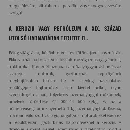
megjelölésére, általában a paraffin viasz megnevezésére
szolgál.
A KEROZIN VAGY PETRÓLEUM A XIX. SZÁZAD
UTOLSÓ HARMADÁBAN TERJEDT EL.
Főleg világításra, később orvosi és fűtőolajként használták.
Ekkora már hajtottak vele kisebb mezőgazdasági gépeket,
traktorokat. Karrierjét azonban a műanyaggyártásban és az
izzófejes motorok, gázturbinás repülőgépek
meghajtásában tetőzte be. A jelenleg használatos
repülőgépek hajtóművei szinte kivétel nélkül, olyan
szénhidrogén alapú, folyékony üzemanyaggal működnek,
amelyek fűtőértéke 42 000-44 600 kJ/kg. Ez az a
hőmennyiség, ami kinyerhető 1 kg üzemanyagból. Kisebb,
ma már leáldozott csillagú, dugattyús motorok esetében ez
a repülőbenzin, gázturbinás hajtóműveknél a kerozin. A
dízelolaj a másik véglet, ezért mind a dízelmotor, mind a