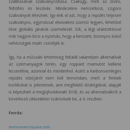
szállításának szabványosítása. Csakúgy, mint az őrzés,
feltöltés és leszívás. Mindezekre nemzetközi, szigorú
szabványok léteznek. Így érik el azt, hogy a repülés teljesen
szabványos, egymással ekvivalens üzemű legyen, lehetővé
téve globális járatok üzemelését. Sőt, a légi utántöltéssel
már nagyon kicsi a nyomás, hogy a kerozint, bizonyos külső
nehézségek miatt cseréljék le.
Így, ha a műszaki értelmiség feltalál valamilyen alternatívát
az üzemanyagok terén, egy roppant mamutot kellene
lecserélnie, azonnal és mindenhol. Azért a karbonsemleges
repülés víziójáról nem kell lemondani, mert a fentiek
korlátokat is jelentenek, ami megfelelő stratégiával, alapját
is képezheti a megújhodásnak! Erről, és az alternatívákról a
következő cikkünkben számolunk be, a II. részben.
Forrás:
monroeaerospace.com