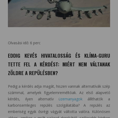
Olvasási idő:
6
perc
EDDIG KEVÉS HIVATALOSSÁG ÉS KLÍMA-GURU
TETTE FEL A KÉRDÉST: MIÉRT NEM VÁLTANAK
ZÖLDRE A REPÜLÉSBEN?
Pedig a kérdés adja magát, hiszen vannak alternatívák szép
számmal, amelyek figyelemreméltóak. Az első alapvető
kérdés, ilyen alternatív
üzemanyagok
állíthatók a
karbonsemleges repülés szolgálatába? A repülés az
emberiség egyik ősrégi vágyát váltotta valóra. Különösen
akkor, amikor a múlt század derekától, szélesebb körben