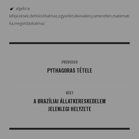
algebrai
kifejezések
definícióhalmaz
egyenlet
ekvivalens
ismeretlen
matemati
ka
megoldáshalmaz
PREVIOUS
PYTHAGORAS TÉTELE
NEXT
A BRAZÍLIAI ÁLLATKERESKEDELEM
JELENLEGI HELYZETE