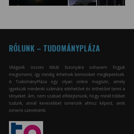
RÓLUNK – TUDOMÁNYPLÁZA
Világunk összes titkát bizonyára sohasem fogjuk
megismerni, így mindig érhetnek bennünket meglepetések.
A
TudományPláza
egy olyan online magazin, amely
igyekszik mindenki számára elérhetővé és érthetővé tenni a
tényeket. Ám, nem szabad elfelejtenünk, hogy minél többet
tudunk, annál kevesebbet ismerünk ahhoz képest, amit
ismerni szeretnénk.