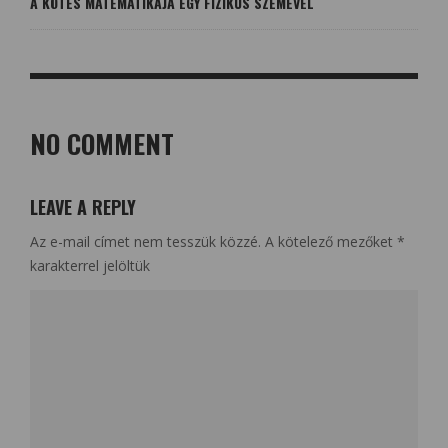
A KÖTÉS MATEMATIKÁJA EGY FIZIKUS SZEMÉVEL
NO COMMENT
LEAVE A REPLY
Az e-mail címet nem tesszük közzé.
A kötelező mezőket
*
karakterrel jelöltük