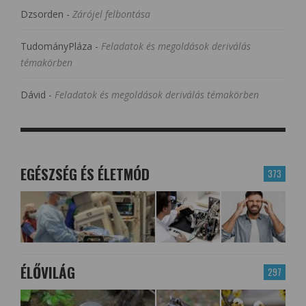
Dzsorden
-
Zárójel felbontása
TudományPláza
-
Feladatok és megoldások deriválás
témakörben
Dávid
-
Feladatok és megoldások deriválás témakörben
EGÉSZSÉG ÉS ÉLETMÓD
373
ÉLŐVILÁG
297