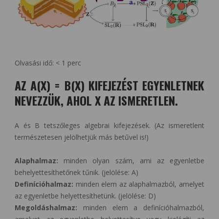
Olvasási idő:
< 1
perc
AZ A(X) = B(X) KIFEJEZÉST EGYENLETNEK
NEVEZZÜK, AHOL X AZ ISMERETLEN.
A és B tetszőleges algebrai kifejezések. (Az ismeretlent
természetesen jelölhetjük más betűvel is!)
Alaphalmaz:
minden olyan szám, ami az egyenletbe
behelyettesíthetőnek tűnik. (jelölése: A)
Definícióhalmaz:
minden elem az alaphalmazból, amelyet
az egyenletbe helyettesíthetünk. (jelölése: D)
Megoldáshalmaz:
minden elem a definícióhalmazból,