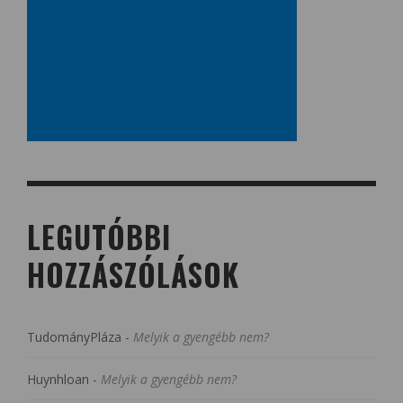
LEGUTÓBBI
HOZZÁSZÓLÁSOK
TudományPláza
-
Melyik a gyengébb nem?
Huynhloan
-
Melyik a gyengébb nem?