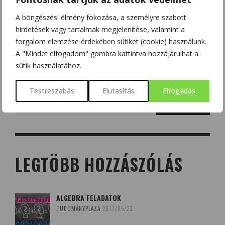
húsz − 14 =
A böngészési élmény fokozása, a személyre szabott
hirdetések vagy tartalmak megjelenítése, valamint a
forgalom elemzése érdekében sütiket (cookie) használunk.
A "Mindet elfogadom" gombra kattintva hozzájárulhat a
sütik használatához.
Testreszabás
Elutasítás
Elfogadás
Search
for:
LEGTÖBB HOZZÁSZÓLÁS
ALGEBRA FELADATOK
TUDOMÁNYPLÁZA
2017/05/23