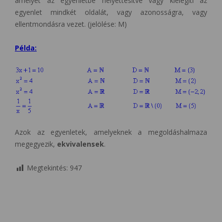
amelyet az egyenletbe helyettesítve vagy kielégíti az
egyenlet mindkét oldalát, vagy azonosságra, vagy
ellentmondásra vezet. (jelölése: M)
Példa:
Azok az egyenletek, amelyeknek a megoldáshalmaza
megegyezik,
ekvivalensek
.
Megtekintés:
947