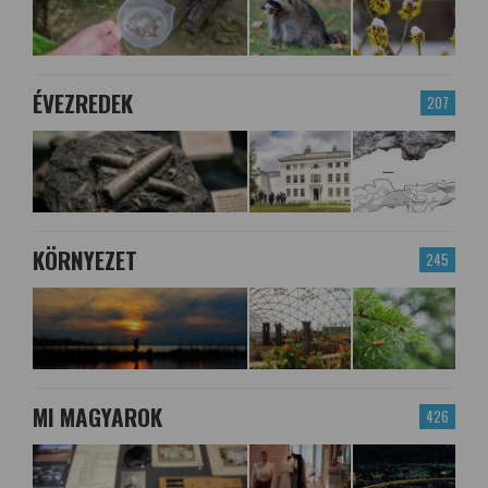
ÉVEZREDEK
207
KÖRNYEZET
245
MI MAGYAROK
426