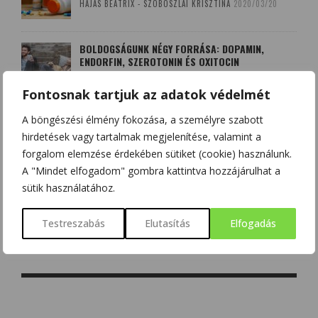
HAJAS BEATRIX - SZOBOSZLAI KRISZTINA
2020/03/20
BOLDOGSÁGUNK NÉGY FORRÁSA: DOPAMIN,
ENDORFIN, SZEROTONIN ÉS OXITOCIN
CSONKA BENCE
2020/12/12
Fontosnak tartjuk az adatok védelmét
A böngészési élmény fokozása, a személyre szabott
AGYÉRKATASZTRÓFÁK NYOMÁBAN
hirdetések vagy tartalmak megjelenítése, valamint a
SZALMÁSI KRISZTINA
2017/10/08
forgalom elemzése érdekében sütiket (cookie) használunk.
A "Mindet elfogadom" gombra kattintva hozzájárulhat a
sütik használatához.
A LEKOPOGÁS BABONÁJA
SZOBOSZLAI KRISZTINA
2018/03/15
Testreszabás
Elutasítás
Elfogadás