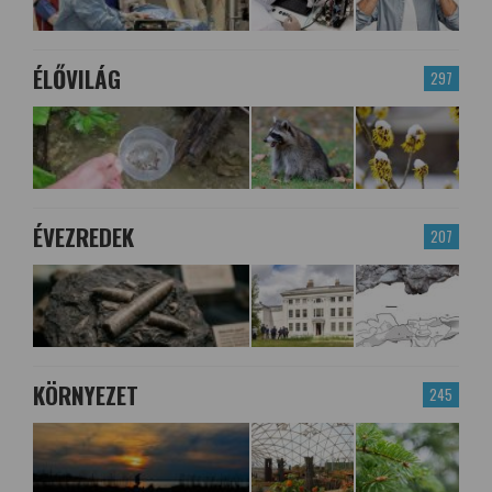
ÉLŐVILÁG
297
ÉVEZREDEK
207
KÖRNYEZET
245