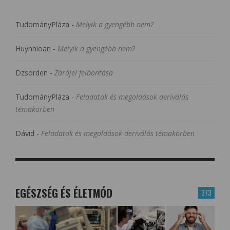
TudományPláza
-
Melyik a gyengébb nem?
Huynhloan
-
Melyik a gyengébb nem?
Dzsorden
-
Zárójel felbontása
TudományPláza
-
Feladatok és megoldások deriválás
témakörben
Dávid
-
Feladatok és megoldások deriválás témakörben
EGÉSZSÉG ÉS ÉLETMÓD
373