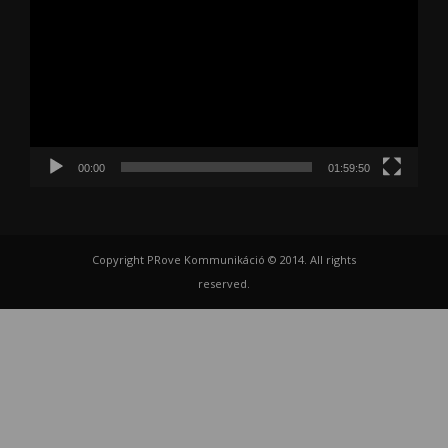
00:00
01:59:50
Copyright PRove Kommunikáció © 2014. All rights
reserved.