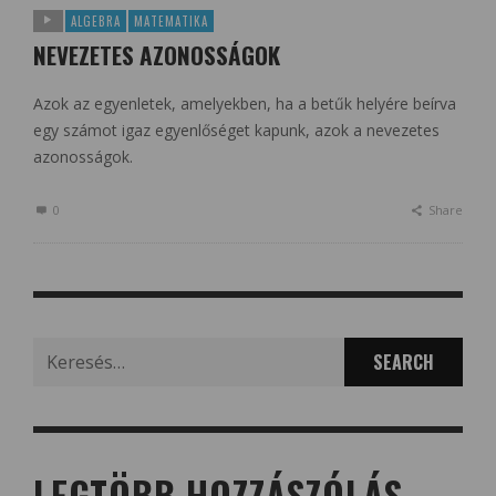
ALGEBRA
MATEMATIKA
NEVEZETES AZONOSSÁGOK
Azok az egyenletek, amelyekben, ha a betűk helyére beírva
egy számot igaz egyenlőséget kapunk, azok a nevezetes
azonosságok.
0
Share
Search
for:
LEGTÖBB HOZZÁSZÓLÁS