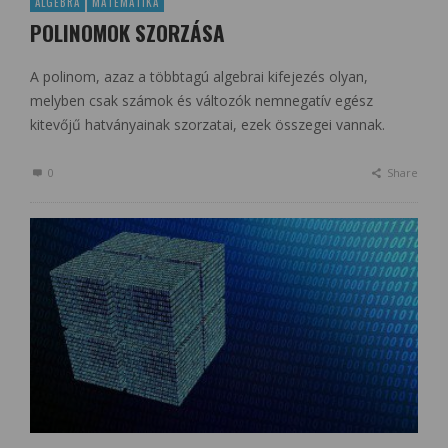
ALGEBRA
MATEMATIKA
POLINOMOK SZORZÁSA
A polinom, azaz a többtagú algebrai kifejezés olyan,
melyben csak számok és változók nemnegatív egész
kitevőjű hatványainak szorzatai, ezek összegei vannak.
0
Share