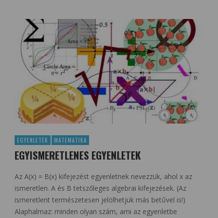
EGYENLETEK
MATEMATIKA
EGYISMERETLENES EGYENLETEK
Az A(x) = B(x) kifejezést egyenletnek nevezzük, ahol x az
ismeretlen. A és B tetszőleges algebrai kifejezések. (Az
ismeretlent természetesen jelölhetjük más betűvel is!)
Alaphalmaz: minden olyan szám, ami az egyenletbe