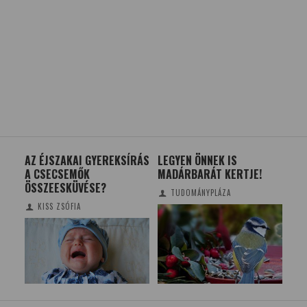
AZ ÉJSZAKAI GYEREKSÍRÁS
LEGYEN ÖNNEK IS
MA
A CSECSEMŐK
MADÁRBARÁT KERTJE!
EL
ÖSSZEESKÜVÉSE?
TUDOMÁNYPLÁZA
KISS ZSÓFIA