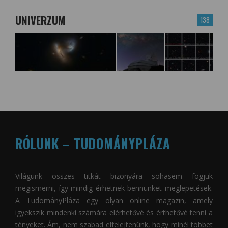
UNIVERZUM
138
RÓLUNK – TUDOMÁNYPLÁZA
Világunk összes titkát bizonyára sohasem fogjuk
megismerni, így mindig érhetnek bennünket meglepetések.
A
TudományPláza
egy olyan online magazin, amely
igyekszik mindenki számára elérhetővé és érthetővé tenni a
tényeket. Ám, nem szabad elfelejtenünk, hogy minél többet