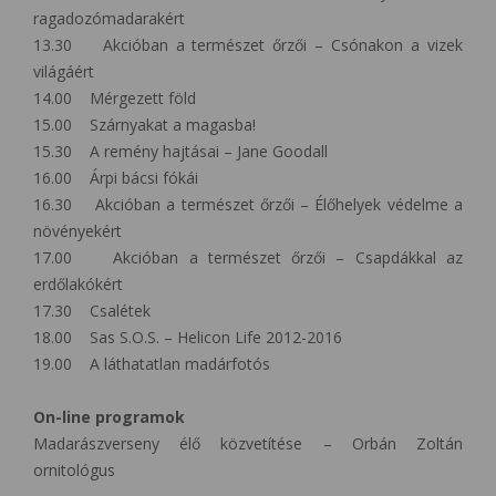
ragadozómadarakért
13.30 Akcióban a természet őrzői – Csónakon a vizek
világáért
14.00 Mérgezett föld
15.00 Szárnyakat a magasba!
15.30 A remény hajtásai – Jane Goodall
16.00 Árpi bácsi fókái
16.30 Akcióban a természet őrzői – Élőhelyek védelme a
növényekért
17.00 Akcióban a természet őrzői – Csapdákkal az
erdőlakókért
17.30 Csalétek
18.00 Sas S.O.S. – Helicon Life 2012-2016
19.00 A láthatatlan madárfotós
On-line programok
Madarászverseny élő közvetítése – Orbán Zoltán
ornitológus