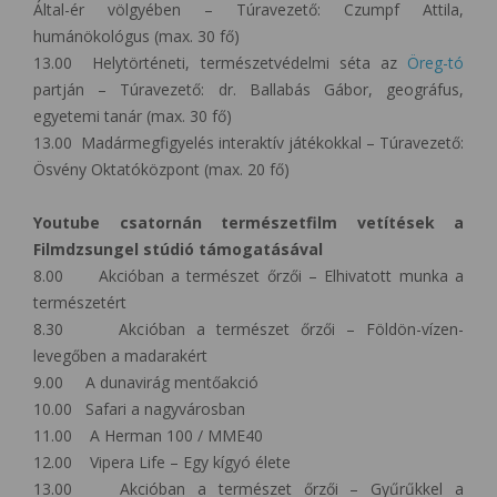
Által-ér völgyében – Túravezető: Czumpf Attila,
humánökológus (max. 30 fő)
13.00 Helytörténeti, természetvédelmi séta az
Öreg-tó
partján – Túravezető: dr. Ballabás Gábor, geográfus,
egyetemi tanár (max. 30 fő)
13.00 Madármegfigyelés interaktív játékokkal – Túravezető:
Ösvény Oktatóközpont (max. 20 fő)
Youtube csatornán természetfilm vetítések a
Filmdzsungel stúdió támogatásával
8.00 Akcióban a természet őrzői – Elhivatott munka a
természetért
8.30 Akcióban a természet őrzői – Földön-vízen-
levegőben a madarakért
9.00 A dunavirág mentőakció
10.00 Safari a nagyvárosban
11.00 A Herman 100 / MME40
12.00 Vipera Life – Egy kígyó élete
13.00 Akcióban a természet őrzői – Gyűrűkkel a