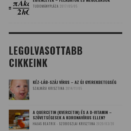
TUDOMÁNYPLÁZA
2017/05/05
LEGOLVASOTTABB
CIKKEINK
KÉZ-LÁB-SZÁJ VÍRUS – AZ ÚJ GYEREKBETEGSÉG
SZALMÁSI KRISZTINA
2014/11/05
A QUERCETIN (KVERCETIN) ÉS A D-VITAMIN –
SZÖVETSÉGESEK A KORONAVÍRUS ELLEN?
HAJAS BEATRIX - SZOBOSZLAI KRISZTINA
2020/03/20