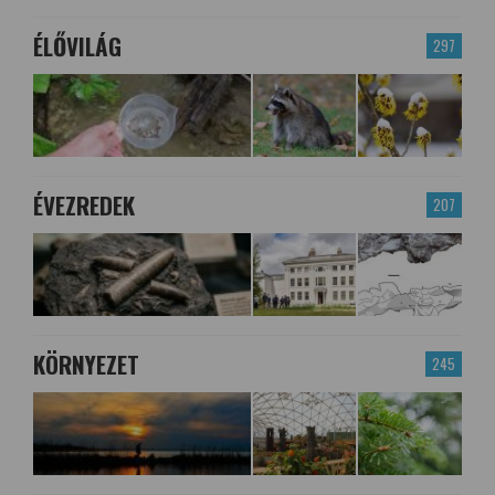
ÉLŐVILÁG
297
ÉVEZREDEK
207
KÖRNYEZET
245