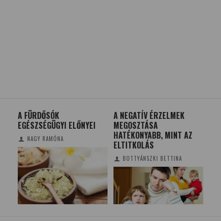
A NEGATÍV ÉRZELMEK
MUNKAHELYVÁLTÁS
EL
MEGOSZTÁSA
TUDATOSAN – HOGYAN
KÖ
HATÉKONYABB, MINT AZ
SEGÍTHET A JOOBLE?
ELTITKOLÁS
(X)
BOTTYÁNSZKI BETTINA