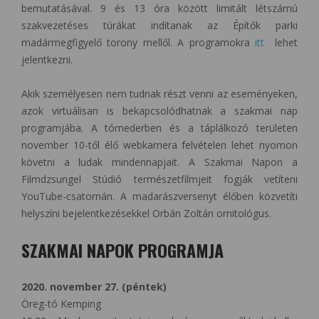
bemutatásával. 9 és 13 óra között limitált létszámú
szakvezetéses túrákat indítanak az Építők parki
madármegfigyelő torony mellől. A programokra
itt
lehet
jelentkezni.
Akik személyesen nem tudnak részt venni az eseményeken,
azok virtuálisan is bekapcsolódhatnak a szakmai nap
programjába. A tómederben és a táplálkozó területen
november 10-től élő webkamera felvételen lehet nyomon
követni a ludak mindennapjait. A Szakmai Napon a
Filmdzsungel Stúdió természetfilmjeit fogják vetíteni
YouTube-csatornán. A madarászversenyt élőben közvetíti
helyszíni bejelentkezésekkel Orbán Zoltán ornitológus.
SZAKMAI NAPOK PROGRAMJA
2020. november 27. (péntek)
Öreg-tó Kemping