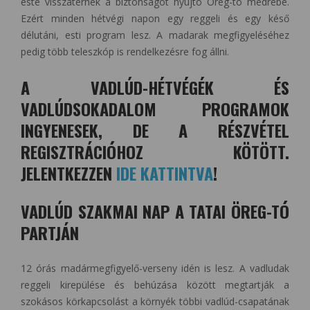
este visszatérnek a biztonságot nyújtó Öreg-tó medrébe.
Ezért minden hétvégi napon egy reggeli és egy késő
délutáni, esti program lesz. A madarak megfigyeléséhez
pedig több teleszkóp is rendelkezésre fog állni.
A VADLÚD-HÉTVÉGÉK ÉS
VADLÚDSOKADALOM PROGRAMOK
INGYENESEK, DE A RÉSZVÉTEL
REGISZTRÁCIÓHOZ KÖTÖTT.
JELENTKEZZEN
IDE KATTINTVA
!
VADLÚD SZAKMAI NAP A TATAI ÖREG-TÓ
PARTJÁN
12 órás madármegfigyelő-verseny idén is lesz. A vadludak
reggeli kirepülése és behúzása között megtartják a
szokásos körkapcsolást a környék többi vadlúd-csapatának