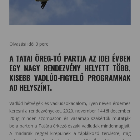
Olvasási idő:
3
perc
A TATAI ÖREG-TÓ PARTJA AZ IDEI ÉVBEN
EGY NAGY RENDEZVÉNY HELYETT TÖBB,
KISEBB VADLÚD-FIGYELŐ PROGRAMNAK
AD HELYSZÍNT.
Vadlúd-hétvégék és vadlúdsokadalom, ilyen néven érdemes
keresni a rendezvényeket. 2020. november 14-től december
20-ig minden szombaton és vasárnap szakértők mutatják
be a parton a Tatára érkező északi vadludak mindennapjait.
A madarak reggel kirepülnek a táplálkozó területre, míg