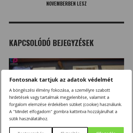
NOVEMBERBEN LESZ
KAPCSOLÓDÓ BEJEGYZÉSEK
Fontosnak tartjuk az adatok védelmét
A böngészési élmény fokozása, a személyre szabott
hirdetések vagy tartalmak megjelenítése, valamint a
forgalom elemzése érdekében sütiket (cookie) használunk.
A "Mindet elfogadom" gombra kattintva hozzájárulhat a
sütik használatához.
KALANDTÚRA BUDAPESTEN, MÚZEUMOK ÉJSZAKÁJA