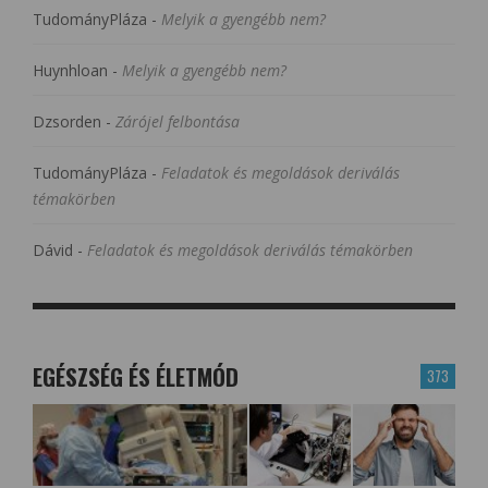
TudományPláza
-
Melyik a gyengébb nem?
Huynhloan
-
Melyik a gyengébb nem?
Dzsorden
-
Zárójel felbontása
TudományPláza
-
Feladatok és megoldások deriválás
témakörben
Dávid
-
Feladatok és megoldások deriválás témakörben
EGÉSZSÉG ÉS ÉLETMÓD
373