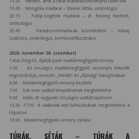
19.30 Minden, amit a tatai madarászversenyről tudni kell
19.45 Mongólia madarai – Steiner Attila, ornitológus
20.15 Fülöp-szigetek madarai – dr. Riezing Norbert,
ornitológus
20.45 Paradicsommadarak bűvöletében – Kókay
Szabolcs, ornitológus, természetillusztrátor
2020. november 28. (szombat)
Tatai Öreg-tó, Építők parki madármegfigyelő-torony
5.30 Az országos madármegfigyelő versenyre érkezők
regisztrációja, nevezés „felnőtt” és „ifjúsági” kategóriában
6.00 Madármegfigyelő-verseny kezdete
7.00 Sok ezer vadlúd kirepülésének megtekintése
9.00 Helló, itt vagyunk! Országos vadlúd lajstrom!
15.30 -17.00 A vadludak esti behúzásának megtekintése a
tóparton
18.00 Madármegfigyelő-verseny zárása
TÚRÁK, SÉTÁK – TÚRÁK A