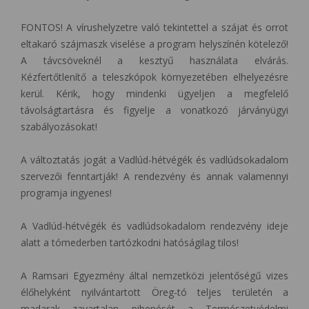
FONTOS! A vírushelyzetre való tekintettel a szájat és orrot
eltakaró szájmaszk viselése a program helyszínén kötelező!
A távcsöveknél a kesztyű használata elvárás.
Kézfertőtlenítő a teleszkópok környezetében elhelyezésre
kerül. Kérik, hogy mindenki ügyeljen a megfelelő
távolságtartásra és figyelje a vonatkozó járványügyi
szabályozásokat!
A változtatás jogát a Vadlúd-hétvégék és vadlúdsokadalom
szervezői fenntartják! A rendezvény és annak valamennyi
programja ingyenes!
A Vadlúd-hétvégék és vadlúdsokadalom rendezvény ideje
alatt a tómederben tartózkodni hatóságilag tilos!
A Ramsari Egyezmény által nemzetközi jelentőségű vizes
élőhelyként nyilvántartott Öreg-tó teljes területén a
madarak zavartalan pihenését a Természetvédelmi