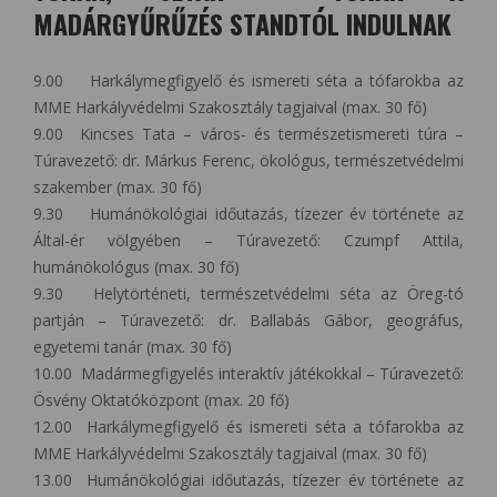
MADÁRGYŰRŰZÉS STANDTÓL INDULNAK
9.00 Harkálymegfigyelő és ismereti séta a tófarokba az
MME Harkályvédelmi Szakosztály tagjaival (max. 30 fő)
9.00 Kincses Tata – város- és természetismereti túra –
Túravezető: dr. Márkus Ferenc, ökológus, természetvédelmi
szakember (max. 30 fő)
9.30 Humánökológiai időutazás, tízezer év története az
Által-ér völgyében – Túravezető: Czumpf Attila,
humánökológus (max. 30 fő)
9.30 Helytörténeti, természetvédelmi séta az Öreg-tó
partján – Túravezető: dr. Ballabás Gábor, geográfus,
egyetemi tanár (max. 30 fő)
10.00 Madármegfigyelés interaktív játékokkal – Túravezető:
Ösvény Oktatóközpont (max. 20 fő)
12.00 Harkálymegfigyelő és ismereti séta a tófarokba az
MME Harkályvédelmi Szakosztály tagjaival (max. 30 fő)
13.00 Humánökológiai időutazás, tízezer év története az