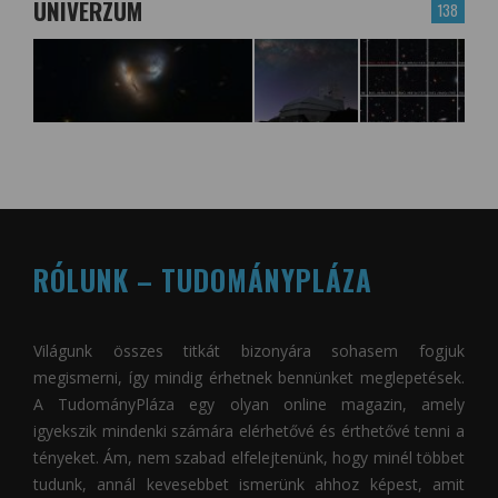
UNIVERZUM
138
RÓLUNK – TUDOMÁNYPLÁZA
Világunk összes titkát bizonyára sohasem fogjuk
megismerni, így mindig érhetnek bennünket meglepetések.
A
TudományPláza
egy olyan online magazin, amely
igyekszik mindenki számára elérhetővé és érthetővé tenni a
tényeket. Ám, nem szabad elfelejtenünk, hogy minél többet
tudunk, annál kevesebbet ismerünk ahhoz képest, amit