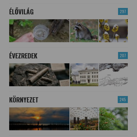
ÉLŐVILÁG
297
ÉVEZREDEK
207
KÖRNYEZET
245