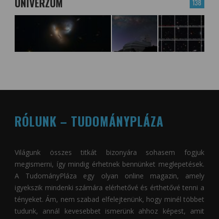
UNIVERZUM
138
RÓLUNK – TUDOMÁNYPLÁZA
Világunk összes titkát bizonyára sohasem fogjuk
megismerni, így mindig érhetnek bennünket meglepetések.
A
TudományPláza
egy olyan online magazin, amely
igyekszik mindenki számára elérhetővé és érthetővé tenni a
tényeket. Ám, nem szabad elfelejtenünk, hogy minél többet
tudunk, annál kevesebbet ismerünk ahhoz képest, amit