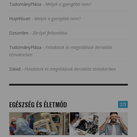
TudományPláza
-
Melyik a gyengébb nem?
Huynhloan
-
Melyik a gyengébb nem?
Dzsorden
-
Zárójel felbontása
TudományPláza
-
Feladatok és megoldások deriválás
témakörben
Dávid
-
Feladatok és megoldások deriválás témakörben
EGÉSZSÉG ÉS ÉLETMÓD
373