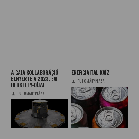
A GAIA KOLLABORÁCIÓ
ENERGIAITAL KVÍZ
TÉV
NAK
ELNYERTE A 2023. ÉVI
VIZ
TUDOMÁNYPLÁZA
BERKELEY-DÍJAT
BE
MUT
TUDOMÁNYPLÁZA