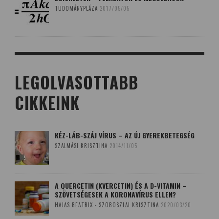
TUDOMÁNYPLÁZA
2017/05/05
LEGOLVASOTTABB
CIKKEINK
KÉZ-LÁB-SZÁJ VÍRUS – AZ ÚJ GYEREKBETEGSÉG
SZALMÁSI KRISZTINA
2014/11/05
A QUERCETIN (KVERCETIN) ÉS A D-VITAMIN –
SZÖVETSÉGESEK A KORONAVÍRUS ELLEN?
HAJAS BEATRIX - SZOBOSZLAI KRISZTINA
2020/03/20