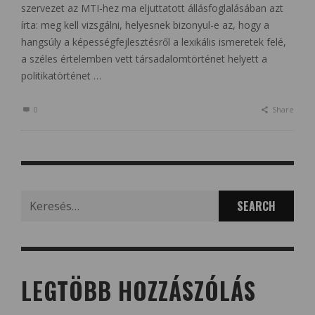
szervezet az MTI-hez ma eljuttatott állásfoglalásában azt
írta: meg kell vizsgálni, helyesnek bizonyul-e az, hogy a
hangsúly a képességfejlesztésről a lexikális ismeretek felé,
a széles értelemben vett társadalomtörténet helyett a
politikatörténet …
0
Share
Search
for:
LEGTÖBB HOZZÁSZÓLÁS