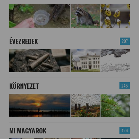
ÉVEZREDEK
207
KÖRNYEZET
245
MI MAGYAROK
426