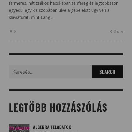
farmeres, hátizsákos hacukában ténfereg és legtöbbször
egyedül egy kis szobában ülve a gépe előtt úgy veri a
klaviatúrát, mint Lang …
0
Share
Search
for:
LEGTÖBB HOZZÁSZÓLÁS
ALGEBRA FELADATOK