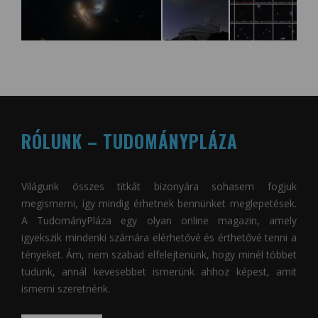
RÓLUNK – TUDOMÁNYPLÁZA
Világunk összes titkát bizonyára sohasem fogjuk
megismerni, így mindig érhetnek bennünket meglepetések.
A
TudományPláza
egy olyan online magazin, amely
igyekszik mindenki számára elérhetővé és érthetővé tenni a
tényeket. Ám, nem szabad elfelejtenünk, hogy minél többet
tudunk, annál kevesebbet ismerünk ahhoz képest, amit
ismerni szeretnénk.