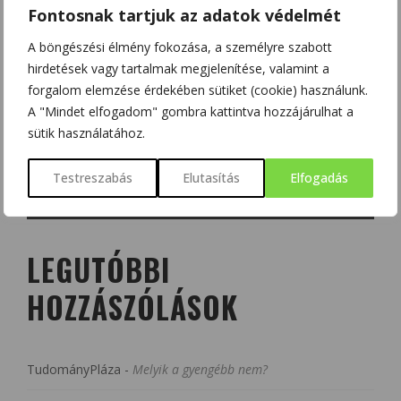
Fontosnak tartjuk az adatok védelmét
A böngészési élmény fokozása, a személyre szabott
hirdetések vagy tartalmak megjelenítése, valamint a
forgalom elemzése érdekében sütiket (cookie) használunk.
A "Mindet elfogadom" gombra kattintva hozzájárulhat a
sütik használatához.
Testreszabás
Elutasítás
Elfogadás
LEGUTÓBBI
HOZZÁSZÓLÁSOK
TudományPláza
-
Melyik a gyengébb nem?