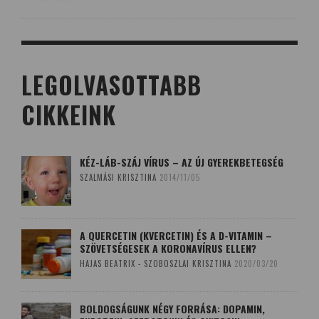
LEGOLVASOTTABB
CIKKEINK
KÉZ-LÁB-SZÁJ VÍRUS – AZ ÚJ GYEREKBETEGSÉG
SZALMÁSI KRISZTINA
2014/11/05
A QUERCETIN (KVERCETIN) ÉS A D-VITAMIN –
SZÖVETSÉGESEK A KORONAVÍRUS ELLEN?
HAJAS BEATRIX - SZOBOSZLAI KRISZTINA
2020/03/20
BOLDOGSÁGUNK NÉGY FORRÁSA: DOPAMIN,