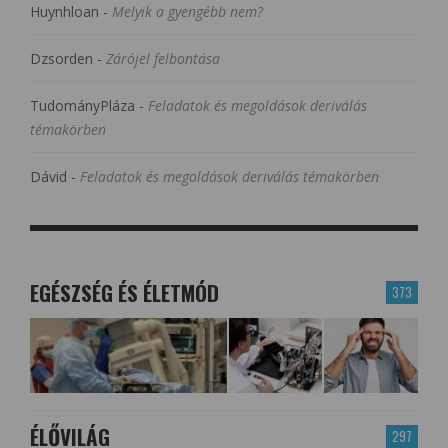
Huynhloan
-
Melyik a gyengébb nem?
Dzsorden
-
Zárójel felbontása
TudományPláza
-
Feladatok és megoldások deriválás
témakörben
Dávid
-
Feladatok és megoldások deriválás témakörben
EGÉSZSÉG ÉS ÉLETMÓD
373
ÉLŐVILÁG
297