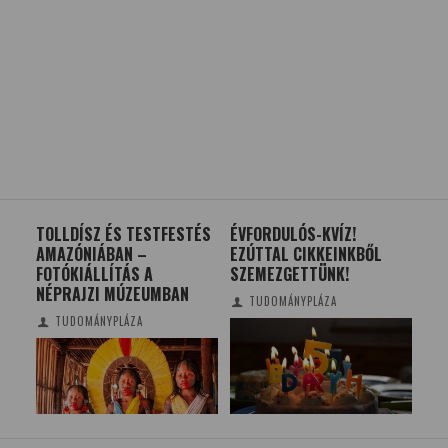
TOLLDÍSZ ÉS TESTFESTÉS
ÉVFORDULÓS-KVÍZ!
MIÉ
AMAZÓNIÁBAN –
EZÚTTAL CIKKEINKBŐL
ÖR
FOTÓKIÁLLÍTÁS A
SZEMEZGETTÜNK!
NÉPRAJZI MÚZEUMBAN
TUDOMÁNYPLÁZA
TUDOMÁNYPLÁZA