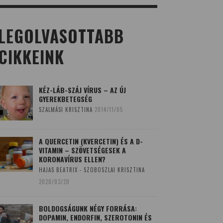
LEGOLVASOTTABB
CIKKEINK
KÉZ-LÁB-SZÁJ VÍRUS – AZ ÚJ
GYEREKBETEGSÉG
SZALMÁSI KRISZTINA
2014/11/05
A QUERCETIN (KVERCETIN) ÉS A D-
VITAMIN – SZÖVETSÉGESEK A
KORONAVÍRUS ELLEN?
HAJAS BEATRIX - SZOBOSZLAI KRISZTINA
2020/03/20
BOLDOGSÁGUNK NÉGY FORRÁSA:
DOPAMIN, ENDORFIN, SZEROTONIN ÉS