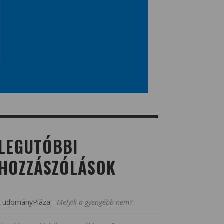
LEGUTÓBBI
HOZZÁSZÓLÁSOK
TudományPláza
-
Melyik a gyengébb nem?