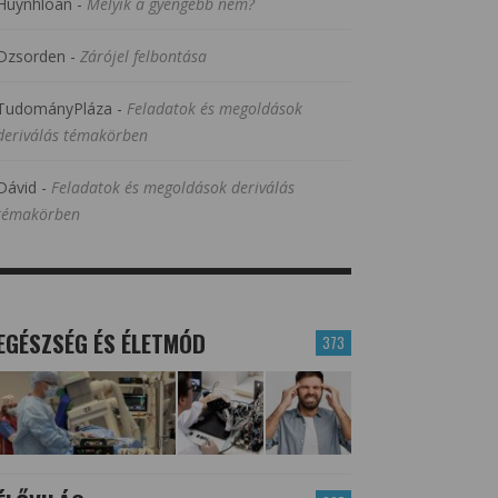
Huynhloan
-
Melyik a gyengébb nem?
Dzsorden
-
Zárójel felbontása
TudományPláza
-
Feladatok és megoldások
deriválás témakörben
Dávid
-
Feladatok és megoldások deriválás
témakörben
EGÉSZSÉG ÉS ÉLETMÓD
373