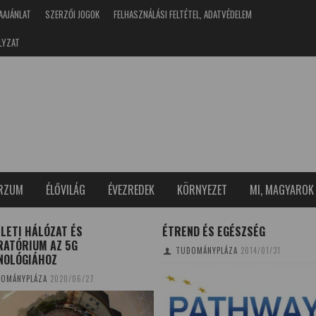
AAJÁNLAT
SZERZŐI JOGOK
FELHASZNÁLÁSI FELTÉTEL, ADATVÉDELEM
LYZAT
ERZUM
ÉLŐVILÁG
ÉVEZREDEK
KÖRNYEZET
MI, MAGYAROK
LETI HÁLÓZAT ÉS
ÉTREND ÉS EGÉSZSÉG
RATÓRIUM AZ 5G
TUDOMÁNYPLÁZA
2014/01/31
NOLÓGIÁHOZ
OMÁNYPLÁZA
2020/06/27