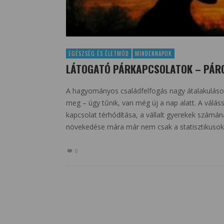
EGÉSZSÉG ÉS ÉLETMÓD
MINDENNAPOK
LÁTOGATÓ PÁRKAPCSOLATOK – PÁRO
A hagyományos családfelfogás nagy átalakuláson
meg – úgy tűnik, van még új a nap alatt. A válá
kapcsolat térhódítása, a vállalt gyerekek szám
növekedése mára már nem csak a statisztikusok,
0