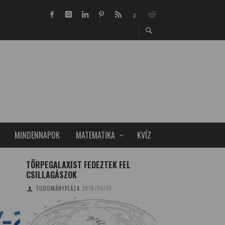
MINDENNAPOK
MATEMATIKA
KVÍZ
TÖRPEGALAXIST FEDEZTEK FEL
A HANGTOMPÍTÓ –
CSILLAGÁSZOK
CSAPJUNK ZAJT?
TUDOMÁNYPLÁZA
2016/05/19
CSONKA BENCE
2019