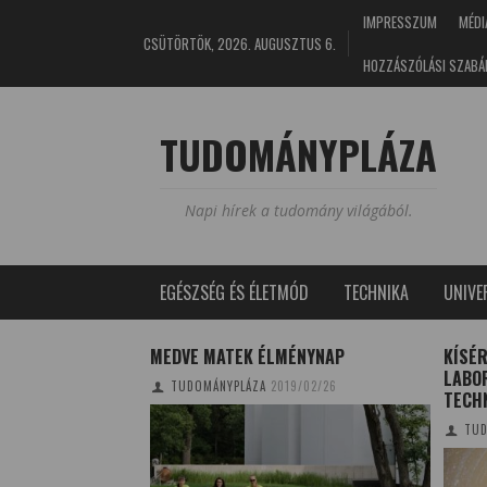
IMPRESSZUM
MÉDI
CSÜTÖRTÖK, 2026. AUGUSZTUS 6.
HOZZÁSZÓLÁSI SZABÁ
TUDOMÁNYPLÁZA
Napi hírek a tudomány világából.
EGÉSZSÉG ÉS ÉLETMÓD
TECHNIKA
UNIV
LLANCSFIGYELŐ
MEDVE MATEK ÉLMÉNYNAP
KÍSÉR
UL A KULLANCS A
LABO
TUDOMÁNYPLÁZA
2019/02/26
TECH
3/02/26
TUD