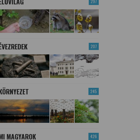
ÉLŐVILÁG
297
ÉVEZREDEK
207
KÖRNYEZET
245
MI MAGYAROK
426