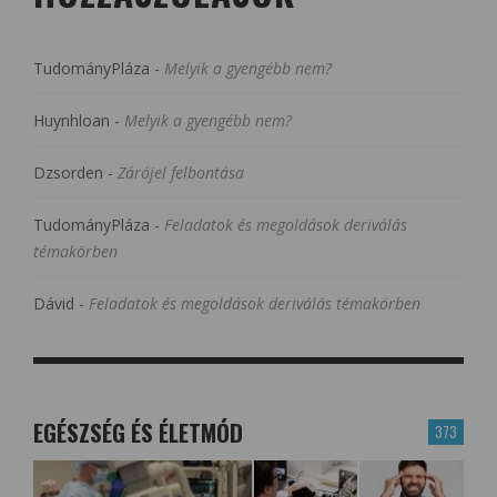
TudományPláza
-
Melyik a gyengébb nem?
Huynhloan
-
Melyik a gyengébb nem?
Dzsorden
-
Zárójel felbontása
TudományPláza
-
Feladatok és megoldások deriválás
témakörben
Dávid
-
Feladatok és megoldások deriválás témakörben
EGÉSZSÉG ÉS ÉLETMÓD
373