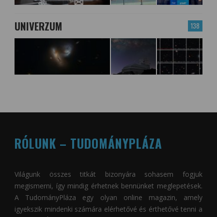
UNIVERZUM
138
RÓLUNK – TUDOMÁNYPLÁZA
Világunk összes titkát bizonyára sohasem fogjuk
megismerni, így mindig érhetnek bennünket meglepetések.
A
TudományPláza
egy olyan online magazin, amely
igyekszik mindenki számára elérhetővé és érthetővé tenni a