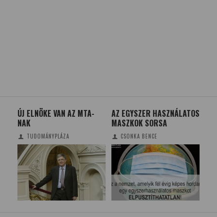
ÚJ ELNÖKE VAN AZ MTA-
AZ EGYSZER HASZNÁLATOS
A C
NAK
MASZKOK SORSA
EG
SZ
TUDOMÁNYPLÁZA
CSONKA BENCE