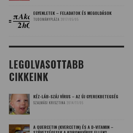
EGYENLETEK – FELADATOK ÉS MEGOLDÁSOK
TUDOMÁNYPLÁZA
2017/05/05
LEGOLVASOTTABB
CIKKEINK
KÉZ-LÁB-SZÁJ VÍRUS – AZ ÚJ GYEREKBETEGSÉG
SZALMÁSI KRISZTINA
2014/11/05
A QUERCETIN (KVERCETIN) ÉS A D-VITAMIN –
SZÖVETSÉGESEK A KORONAVÍRUS ELLEN?