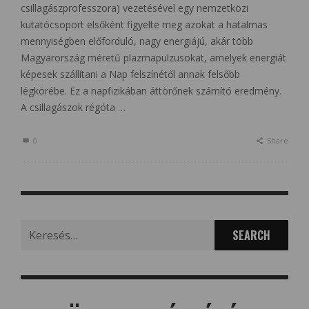
csillagászprofesszora) vezetésével egy nemzetközi
kutatócsoport elsőként figyelte meg azokat a hatalmas
mennyiségben előforduló, nagy energiájú, akár több
Magyarország méretű plazmapulzusokat, amelyek energiát
képesek szállítani a Nap felszínétől annak felsőbb
légkörébe. Ez a napfizikában áttörőnek számító eredmény.
A csillagászok régóta …
0
Share
Search
for: