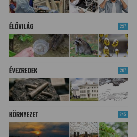
ÉLŐVILÁG
297
ÉVEZREDEK
207
KÖRNYEZET
245