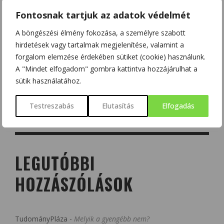
Fontosnak tartjuk az adatok védelmét
A böngészési élmény fokozása, a személyre szabott
hirdetések vagy tartalmak megjelenítése, valamint a
forgalom elemzése érdekében sütiket (cookie) használunk.
A "Mindet elfogadom" gombra kattintva hozzájárulhat a
sütik használatához.
Testreszabás
Elutasítás
Elfogadás
LEGUTÓBBI
HOZZÁSZÓLÁSOK
TudományPláza
-
Melyik a gyengébb nem?