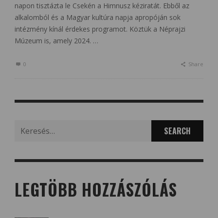
napon tisztázta le Csekén a Himnusz kéziratát. Ebből az
alkalomból és a Magyar kultúra napja apropóján sok
intézmény kínál érdekes programot. Köztük a Néprajzi
Múzeum is, amely 2024. …
0
Share
Search
for:
LEGTÖBB HOZZÁSZÓLÁS