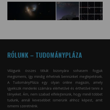
RÓLUNK – TUDOMÁNYPLÁZA
Világunk összes titkát bizonyára sohasem fogjuk
megismerni, így mindig érhetnek bennünket meglepetések.
A
TudományPláza
egy olyan online magazin, amely
igyekszik mindenki számára elérhetővé és érthetővé tenni a
tényeket. Ám, nem szabad elfelejtenünk, hogy minél többet
tudunk, annál kevesebbet ismerünk ahhoz képest, amit
ismerni szeretnénk.