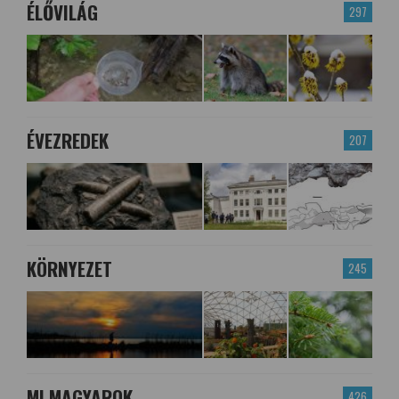
ÉLŐVILÁG
297
ÉVEZREDEK
207
KÖRNYEZET
245
MI MAGYAROK
426