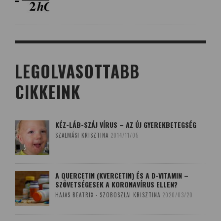
LEGOLVASOTTABB
CIKKEINK
KÉZ-LÁB-SZÁJ VÍRUS – AZ ÚJ GYEREKBETEGSÉG
SZALMÁSI KRISZTINA
2014/11/05
A QUERCETIN (KVERCETIN) ÉS A D-VITAMIN –
SZÖVETSÉGESEK A KORONAVÍRUS ELLEN?
HAJAS BEATRIX - SZOBOSZLAI KRISZTINA
2020/03/20