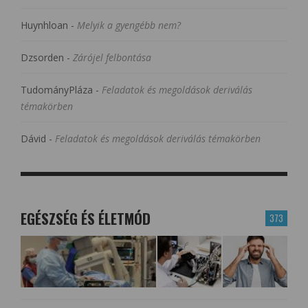
Huynhloan
-
Melyik a gyengébb nem?
Dzsorden
-
Zárójel felbontása
TudományPláza
-
Feladatok és megoldások deriválás
témakörben
Dávid
-
Feladatok és megoldások deriválás témakörben
EGÉSZSÉG ÉS ÉLETMÓD
373