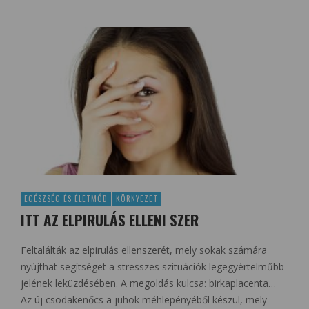
EGÉSZSÉG ÉS ÉLETMÓD
KÖRNYEZET
ITT AZ ELPIRULÁS ELLENI SZER
Feltalálták az elpirulás ellenszerét, mely sokak számára
nyújthat segítséget a stresszes szituációk legegyértelműbb
jelének leküzdésében. A megoldás kulcsa: birkaplacenta…
Az új csodakenőcs a juhok méhlepényéből készül, mely