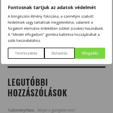
Fontosnak tartjuk az adatok védelmét
A böngészési élmény fokozása, a személyre szabott
hirdetések vagy tartalmak megjelenítése, valamint a
forgalom elemzése érdekében sütiket (cookie) használunk.
A "Mindet elfogadom" gombra kattintva hozzájárulhat a
sütik használatához.
Testreszabás
Elutasítás
Elfogadás
LEGUTÓBBI
HOZZÁSZÓLÁSOK
TudományPláza
-
Melyik a gyengébb nem?