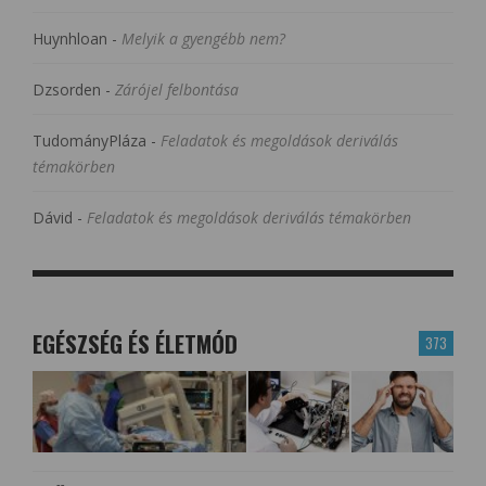
Huynhloan
-
Melyik a gyengébb nem?
Dzsorden
-
Zárójel felbontása
TudományPláza
-
Feladatok és megoldások deriválás
témakörben
Dávid
-
Feladatok és megoldások deriválás témakörben
EGÉSZSÉG ÉS ÉLETMÓD
373