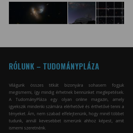
RÓLUNK – TUDOMÁNYPLÁZA
Világunk összes titkát bizonyára sohasem fogjuk
megismerni, így mindig érhetnek bennünket meglepetések.
A
TudományPláza
egy olyan online magazin, amely
igyekszik mindenki számára elérhetővé és érthetővé tenni a
tényeket. Ám, nem szabad elfelejtenünk, hogy minél többet
tudunk, annál kevesebbet ismerünk ahhoz képest, amit
ismerni szeretnénk.