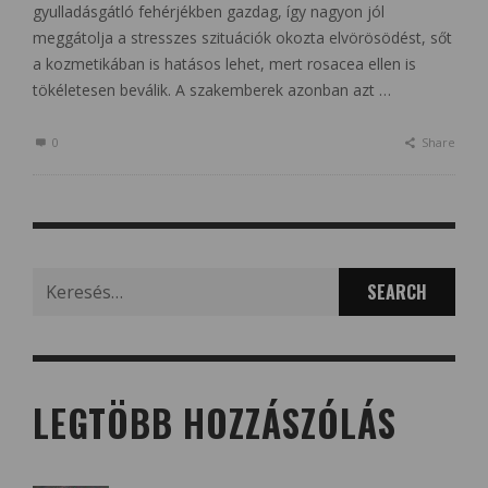
gyulladásgátló fehérjékben gazdag, így nagyon jól
meggátolja a stresszes szituációk okozta elvörösödést, sőt
a kozmetikában is hatásos lehet, mert rosacea ellen is
tökéletesen beválik. A szakemberek azonban azt …
0
Share
Search
for:
LEGTÖBB HOZZÁSZÓLÁS