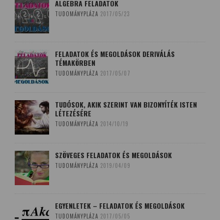
ALGEBRA FELADATOK
TUDOMÁNYPLÁZA
2017/05/23
FELADATOK ÉS MEGOLDÁSOK DERIVÁLÁS
TÉMAKÖRBEN
TUDOMÁNYPLÁZA
2017/05/07
TUDÓSOK, AKIK SZERINT VAN BIZONYÍTÉK ISTEN
LÉTEZÉSÉRE
TUDOMÁNYPLÁZA
2014/10/19
SZÖVEGES FELADATOK ÉS MEGOLDÁSOK
TUDOMÁNYPLÁZA
2019/04/09
EGYENLETEK – FELADATOK ÉS MEGOLDÁSOK
TUDOMÁNYPLÁZA
2017/05/05