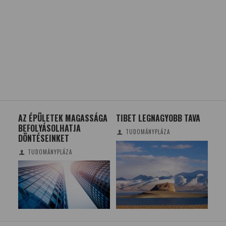
AZ ÉPÜLETEK MAGASSÁGA
TIBET LEGNAGYOBB TAVA
TIK
BEFOLYÁSOLHATJA
MO
TUDOMÁNYPLÁZA
DÖNTÉSEINKET
FA
TUDOMÁNYPLÁZA