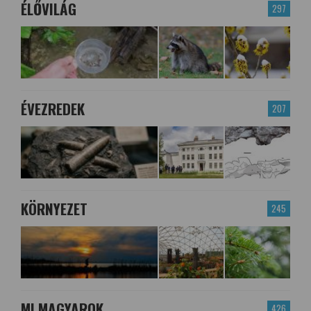
ÉLŐVILÁG
297
ÉVEZREDEK
207
KÖRNYEZET
245
MI MAGYAROK
426