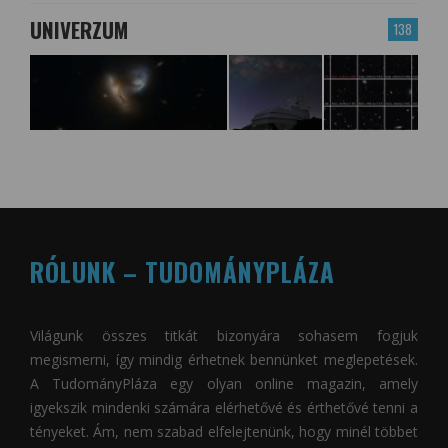
UNIVERZUM
138
RÓLUNK – TUDOMÁNYPLÁZA
Világunk összes titkát bizonyára sohasem fogjuk
megismerni, így mindig érhetnek bennünket meglepetések.
A
TudományPláza
egy olyan online magazin, amely
igyekszik mindenki számára elérhetővé és érthetővé tenni a
tényeket. Ám, nem szabad elfelejtenünk, hogy minél többet