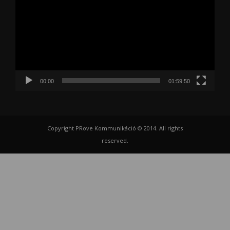
00:00
01:59:50
Copyright PRove Kommunikáció © 2014. All rights
reserved.