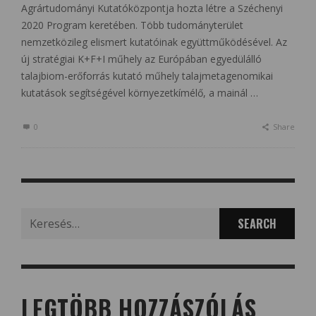
Agrártudományi Kutatóközpontja hozta létre a Széchenyi
2020 Program keretében. Több tudományterület
nemzetközileg elismert kutatóinak együttműködésével. Az
új stratégiai K+F+I műhely az Európában egyedülálló
talajbiom-erőforrás kutató műhely talajmetagenomikai
kutatások segítségével környezetkímélő, a mainál …
0
Share
Search
for:
LEGTÖBB HOZZÁSZÓLÁS