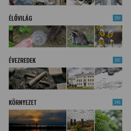
ÉLŐVILÁG
297
ÉVEZREDEK
207
KÖRNYEZET
245