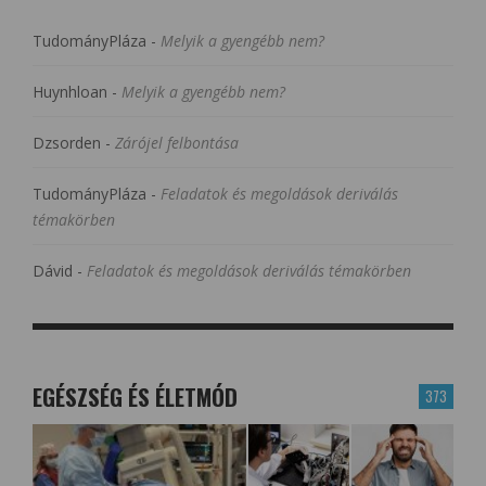
TudományPláza
-
Melyik a gyengébb nem?
Huynhloan
-
Melyik a gyengébb nem?
Dzsorden
-
Zárójel felbontása
TudományPláza
-
Feladatok és megoldások deriválás
témakörben
Dávid
-
Feladatok és megoldások deriválás témakörben
EGÉSZSÉG ÉS ÉLETMÓD
373