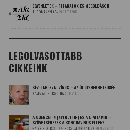
EGYENLETEK – FELADATOK ÉS MEGOLDÁSOK
TUDOMÁNYPLÁZA
2017/05/05
LEGOLVASOTTABB
CIKKEINK
KÉZ-LÁB-SZÁJ VÍRUS – AZ ÚJ GYEREKBETEGSÉG
SZALMÁSI KRISZTINA
2014/11/05
A QUERCETIN (KVERCETIN) ÉS A D-VITAMIN –
SZÖVETSÉGESEK A KORONAVÍRUS ELLEN?
HAJAS BEATRIX - SZOBOSZLAI KRISZTINA
2020/03/20