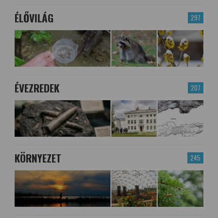
ÉLŐVILÁG
297
ÉVEZREDEK
207
KÖRNYEZET
245