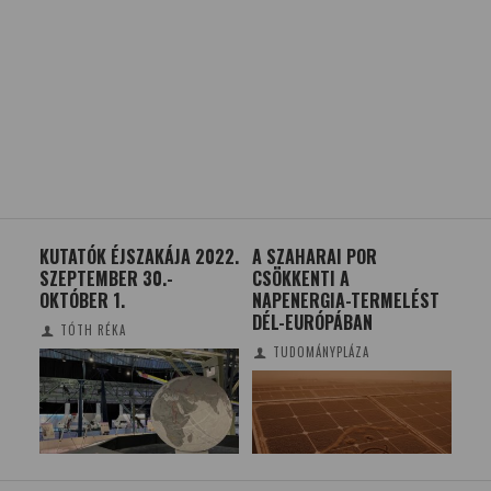
KUTATÓK ÉJSZAKÁJA 2022.
A SZAHARAI POR
SZE
SZEPTEMBER 30.-
CSÖKKENTI A
NA
N
OKTÓBER 1.
NAPENERGIA-TERMELÉST
TU
DÉL-EURÓPÁBAN
TÓTH RÉKA
TUDOMÁNYPLÁZA