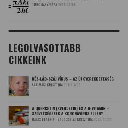
TUDOMÁNYPLÁZA
2017/05/05
LEGOLVASOTTABB
CIKKEINK
KÉZ-LÁB-SZÁJ VÍRUS – AZ ÚJ GYEREKBETEGSÉG
SZALMÁSI KRISZTINA
2014/11/05
A QUERCETIN (KVERCETIN) ÉS A D-VITAMIN –
SZÖVETSÉGESEK A KORONAVÍRUS ELLEN?
HAJAS BEATRIX - SZOBOSZLAI KRISZTINA
2020/03/20