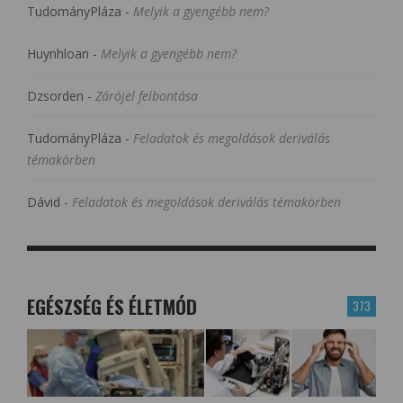
TudományPláza
-
Melyik a gyengébb nem?
Huynhloan
-
Melyik a gyengébb nem?
Dzsorden
-
Zárójel felbontása
TudományPláza
-
Feladatok és megoldások deriválás
témakörben
Dávid
-
Feladatok és megoldások deriválás témakörben
EGÉSZSÉG ÉS ÉLETMÓD
373