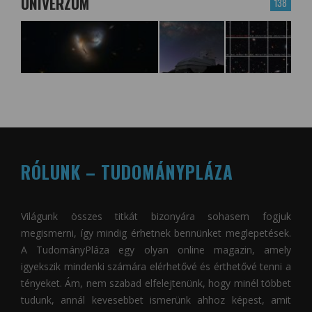
UNIVERZUM
138
RÓLUNK – TUDOMÁNYPLÁZA
Világunk összes titkát bizonyára sohasem fogjuk
megismerni, így mindig érhetnek bennünket meglepetések.
A
TudományPláza
egy olyan online magazin, amely
igyekszik mindenki számára elérhetővé és érthetővé tenni a
tényeket. Ám, nem szabad elfelejtenünk, hogy minél többet
tudunk, annál kevesebbet ismerünk ahhoz képest, amit