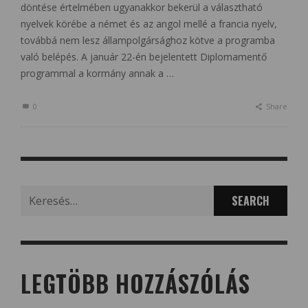
döntése értelmében ugyanakkor bekerül a választható
nyelvek körébe a német és az angol mellé a francia nyelv,
továbbá nem lesz állampolgársághoz kötve a programba
való belépés. A január 22-én bejelentett Diplomamentő
programmal a kormány annak a …
0
Share
Search
for:
LEGTÖBB HOZZÁSZÓLÁS