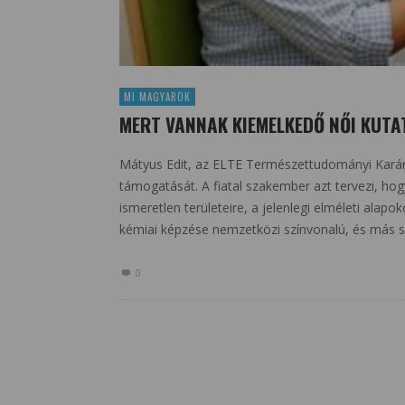
MI MAGYAROK
MERT VANNAK KIEMELKEDŐ NŐI KUTA
Mátyus Edit, az ELTE Természettudományi Karána
támogatását. A fiatal szakember azt tervezi, hog
ismeretlen területeire, a jelenlegi elméleti alap
kémiai képzése nemzetközi színvonalú, és más sz
0