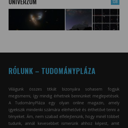
UNIVERZUM
138
RÓLUNK – TUDOMÁNYPLÁZA
Világunk összes titkát bizonyára sohasem fogjuk
megismerni, így mindig érhetnek bennünket meglepetések.
A
TudományPláza
egy olyan online magazin, amely
igyekszik mindenki számára elérhetővé és érthetővé tenni a
tényeket. Ám, nem szabad elfelejtenünk, hogy minél többet
tudunk, annál kevesebbet ismerünk ahhoz képest, amit