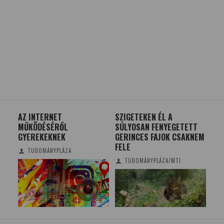
AZ INTERNET
SZIGETEKEN ÉL A
FO
MŰKÖDÉSÉRŐL
SÚLYOSAN FENYEGETETT
IG
GYEREKEKNEK
GERINCES FAJOK CSAKNEM
FELE
TUDOMÁNYPLÁZA
TUDOMÁNYPLÁZA/MTI