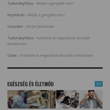
TudományPláza
-
Melyik a gyengébb nem?
Huynhloan
-
Melyik a gyengébb nem?
Dzsorden
-
Zárójel felbontása
TudományPláza
-
Feladatok és megoldások deriválás
témakörben
Dávid
-
Feladatok és megoldások deriválás témakörben
EGÉSZSÉG ÉS ÉLETMÓD
373