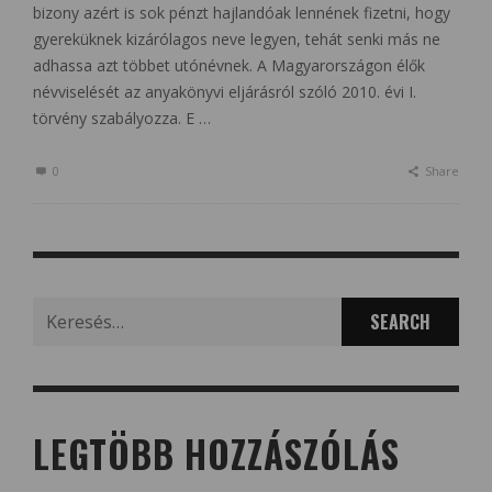
bizony azért is sok pénzt hajlandóak lennének fizetni, hogy
gyereküknek kizárólagos neve legyen, tehát senki más ne
adhassa azt többet utónévnek. A Magyarországon élők
névviselését az anyakönyvi eljárásról szóló 2010. évi I.
törvény szabályozza. E …
0
Share
Search
for:
LEGTÖBB HOZZÁSZÓLÁS