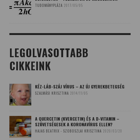
TUDOMÁNYPLÁZA
2017/05/05
LEGOLVASOTTABB
CIKKEINK
KÉZ-LÁB-SZÁJ VÍRUS – AZ ÚJ GYEREKBETEGSÉG
SZALMÁSI KRISZTINA
2014/11/05
A QUERCETIN (KVERCETIN) ÉS A D-VITAMIN –
SZÖVETSÉGESEK A KORONAVÍRUS ELLEN?
HAJAS BEATRIX - SZOBOSZLAI KRISZTINA
2020/03/20