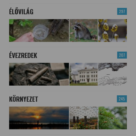
ÉLŐVILÁG
297
ÉVEZREDEK
207
KÖRNYEZET
245