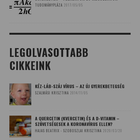
TUDOMÁNYPLÁZA
2017/05/05
LEGOLVASOTTABB
CIKKEINK
KÉZ-LÁB-SZÁJ VÍRUS – AZ ÚJ GYEREKBETEGSÉG
SZALMÁSI KRISZTINA
2014/11/05
A QUERCETIN (KVERCETIN) ÉS A D-VITAMIN –
SZÖVETSÉGESEK A KORONAVÍRUS ELLEN?
HAJAS BEATRIX - SZOBOSZLAI KRISZTINA
2020/03/20