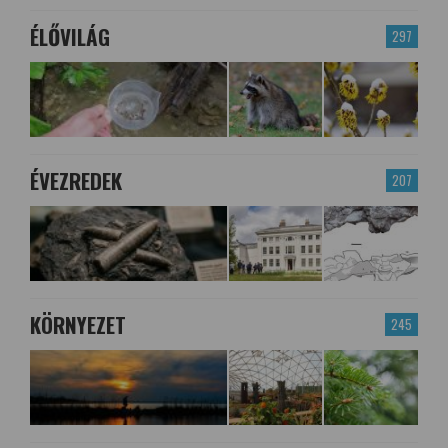
ÉLŐVILÁG
297
ÉVEZREDEK
207
KÖRNYEZET
245