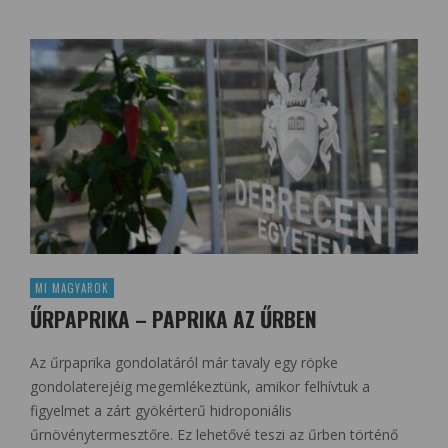
MI MAGYAROK
ŰRPAPRIKA – PAPRIKA AZ ŰRBEN
Az űrpaprika gondolatáról már tavaly egy röpke
gondolaterejéig megemlékeztünk, amikor felhívtuk a
figyelmet a zárt gyökérterű hidroponiális
űrnövénytermesztőre. Ez lehetővé teszi az űrben történő