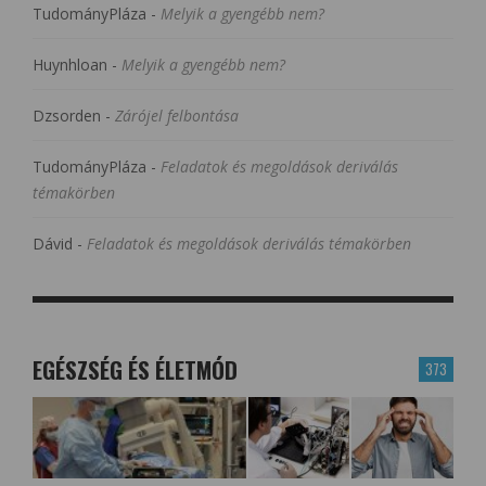
TudományPláza
-
Melyik a gyengébb nem?
Huynhloan
-
Melyik a gyengébb nem?
Dzsorden
-
Zárójel felbontása
TudományPláza
-
Feladatok és megoldások deriválás
témakörben
Dávid
-
Feladatok és megoldások deriválás témakörben
EGÉSZSÉG ÉS ÉLETMÓD
373