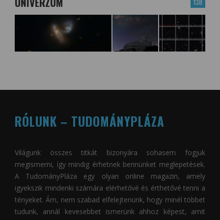
UNIVERZUM
138
RÓLUNK – TUDOMÁNYPLÁZA
Világunk összes titkát bizonyára sohasem fogjuk
megismerni, így mindig érhetnek bennünket meglepetések.
A
TudományPláza
egy olyan online magazin, amely
igyekszik mindenki számára elérhetővé és érthetővé tenni a
tényeket. Ám, nem szabad elfelejtenünk, hogy minél többet
tudunk, annál kevesebbet ismerünk ahhoz képest, amit