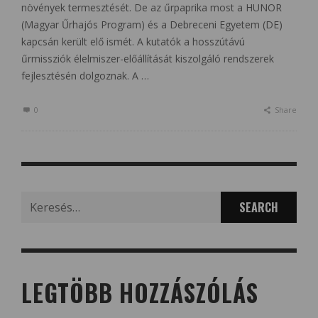
növények termesztését. De az űrpaprika most a HUNOR
(Magyar Űrhajós Program) és a Debreceni Egyetem (DE)
kapcsán került elő ismét. A kutatók a hosszútávú
űrmissziók élelmiszer-előállítását kiszolgáló rendszerek
fejlesztésén dolgoznak. A …
0
Share
Search
for:
LEGTÖBB HOZZÁSZÓLÁS