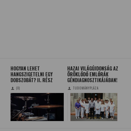
ÁSA
HOGYAN LEHET
HAZAI VILÁGÚJDONSÁG AZ
EX
HANGSZIGETELNI EGY
ÖRÖKLŐDŐ EMLŐRÁK
TEL
DOBSZOBÁT? II. RÉSZ
GÉNDIAGNOSZTIKÁJÁBAN!
LE
TÁV
(X)
TUDOMÁNYPLÁZA