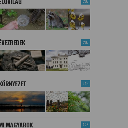
ÉLŐVILÁG
297
ÉVEZREDEK
207
KÖRNYEZET
245
MI MAGYAROK
426