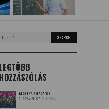
Search
for:
LEGTÖBB
HOZZÁSZÓLÁS
ALGEBRA FELADATOK
TUDOMÁNYPLÁZA
2017/05/23