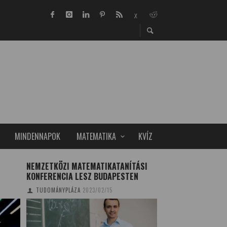
MINDENNAPOK
MATEMATIKA
KVÍZ
NEMZETKÖZI MATEMATIKATANÍTÁSI
MÉHATKA ELLENI 
KONFERENCIA LESZ BUDAPESTEN
TUDOMÁNYPLÁZA
20
TUDOMÁNYPLÁZA
2023/02/15