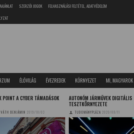
AAJÁNLAT
SZERZŐI JOGOK
FELHASZNÁLÁSI FELTÉTEL, ADATVÉDELEM
LYZAT
ERZUM
ÉLŐVILÁG
ÉVEZREDEK
KÖRNYEZET
MI, MAGYAROK
K POINT A CYBER TÁMADÁSOK
AUTONÓM JÁRMŰVEK DIGITÁLIS
N
TESZTKÖRNYEZETE
VÁTH BENJÁMIN
2019/10/03
TUDOMÁNYPLÁZA
2020/08/11