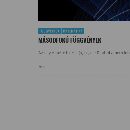
FÜGGVÉNYEK
MATEMATIKA
MÁSODFOKÚ FÜGGVÉNYEK
Az f : y = ax² + bx + c (a, b , c e R, ahol a nem
0