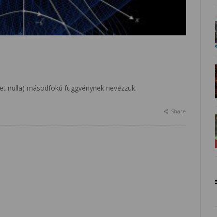
 lehet nulla) másodfokú függvénynek nevezzük.
Share