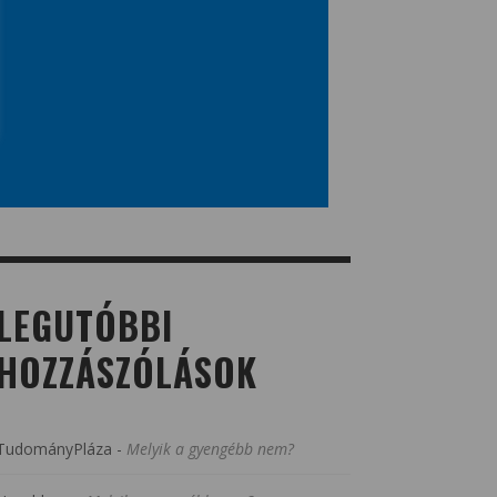
LEGUTÓBBI
HOZZÁSZÓLÁSOK
TudományPláza
-
Melyik a gyengébb nem?