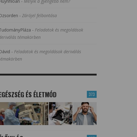
Huynhloan
-
Melyik a gyengébb nem?
Dzsorden
-
Zárójel felbontása
TudományPláza
-
Feladatok és megoldások
deriválás témakörben
Dávid
-
Feladatok és megoldások deriválás
témakörben
EGÉSZSÉG ÉS ÉLETMÓD
373