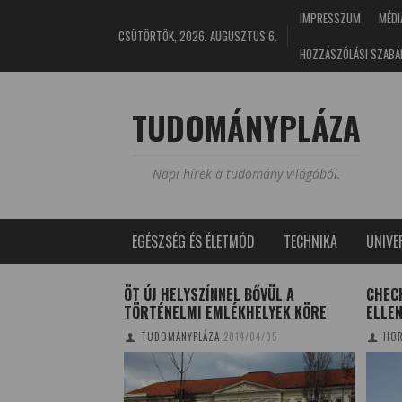
IMPRESSZUM
MÉDI
CSÜTÖRTÖK, 2026. AUGUSZTUS 6.
HOZZÁSZÓLÁSI SZABÁ
TUDOMÁNYPLÁZA
Napi hírek a tudomány világából.
EGÉSZSÉG ÉS ÉLETMÓD
TECHNIKA
UNIV
MATIKA
ÖT ÚJ HELYSZÍNNEL BŐVÜL A
CHEC
T
TÖRTÉNELMI EMLÉKHELYEK KÖRE
ELLE
1/09/11
TUDOMÁNYPLÁZA
2014/04/05
HOR