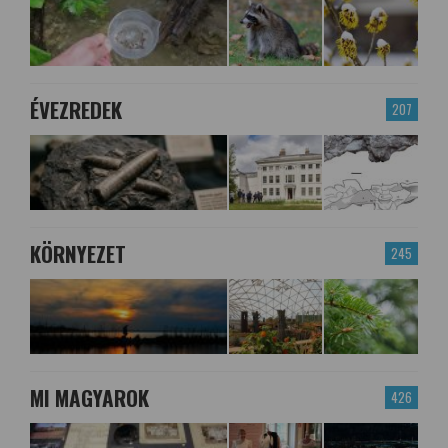
ÉVEZREDEK
207
KÖRNYEZET
245
MI MAGYAROK
426