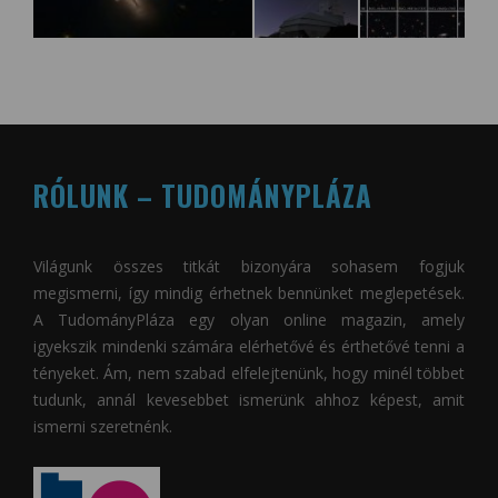
RÓLUNK – TUDOMÁNYPLÁZA
Világunk összes titkát bizonyára sohasem fogjuk
megismerni, így mindig érhetnek bennünket meglepetések.
A
TudományPláza
egy olyan online magazin, amely
igyekszik mindenki számára elérhetővé és érthetővé tenni a
tényeket. Ám, nem szabad elfelejtenünk, hogy minél többet
tudunk, annál kevesebbet ismerünk ahhoz képest, amit
ismerni szeretnénk.