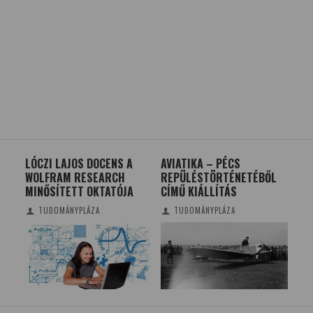
LÓCZI LAJOS DOCENS A
AVIATIKA – PÉCS
LUC
WOLFRAM RESEARCH
REPÜLÉSTÖRTÉNETÉBŐL
VIL
MINŐSÍTETT OKTATÓJA
CÍMŰ KIÁLLÍTÁS
LE
TUDOMÁNYPLÁZA
TUDOMÁNYPLÁZA