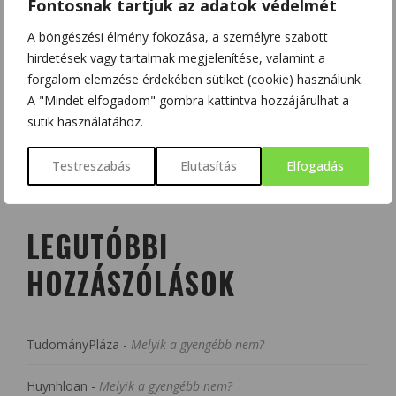
Fontosnak tartjuk az adatok védelmét
A böngészési élmény fokozása, a személyre szabott
hirdetések vagy tartalmak megjelenítése, valamint a
forgalom elemzése érdekében sütiket (cookie) használunk.
A "Mindet elfogadom" gombra kattintva hozzájárulhat a
sütik használatához.
Testreszabás
Elutasítás
Elfogadás
LEGUTÓBBI
HOZZÁSZÓLÁSOK
TudományPláza
-
Melyik a gyengébb nem?
Huynhloan
-
Melyik a gyengébb nem?