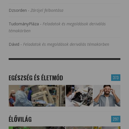
Dzsorden
-
Zárójel felbontása
TudományPláza
-
Feladatok és megoldások deriválás
témakörben
Dávid
-
Feladatok és megoldások deriválás témakörben
EGÉSZSÉG ÉS ÉLETMÓD
373
ÉLŐVILÁG
297